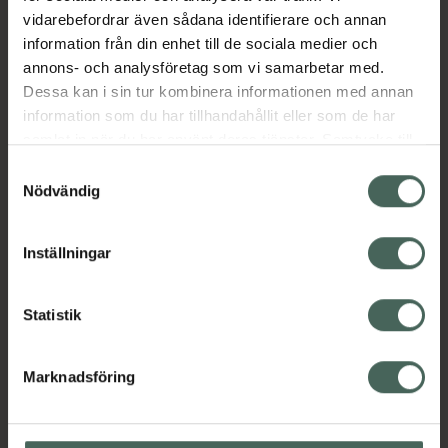
gymmet och resan - Dry & Go!
vidarebefordrar även sådana identifierare och annan
information från din enhet till de sociala medier och
Jämförpris
359 kr
/
st
annons- och analysföretag som vi samarbetar med.
EAN:
05708642051255
Dessa kan i sin tur kombinera informationen med annan
information som du har tillhandahållit eller som de har
Kategorier:
samlat in när du har använt deras tjänster. Samtycke till
Hårfön
Hårvård
Styling
Stylingverktyg
cookies är frivilligt och du kan när som helst ändra eller
Samtyckesval
återkalla ditt samtycke via webbplatsens
Nödvändig
cookieinställningar. Ett återkallat samtycke påverkar inte
Omdömen
Visa
lagligheten av behandling som skett innan återkallelsen.
Inställningar
Instruktioner
Visa
Statistik
Marknadsföring
Upptäck flera produkter inom
Hårfön
Hårvård
Styling