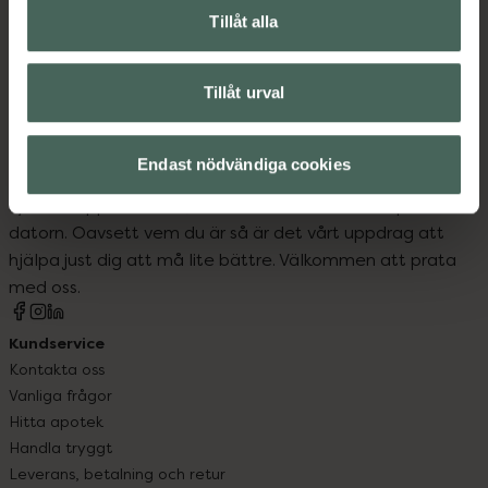
Tillåt alla
Stylingverktyg
Tillåt urval
Endast nödvändiga cookies
Kronans Apotek finns här för dig. Du hittar oss från Skåne i
syd till Lappland i norr, och online i mobilen och på
datorn. Oavsett vem du är så är det vårt uppdrag att
hjälpa just dig att må lite bättre. Välkommen att prata
med oss.
Kundservice
Kontakta oss
Vanliga frågor
Hitta apotek
Handla tryggt
Leverans, betalning och retur