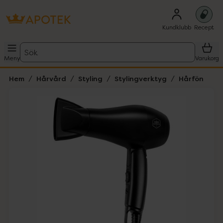
Kundklubb
Recept
Sök
Meny
Varukorg
Hem
Hårvård
Styling
Stylingverktyg
Hårfön
Hoppa över Lista
Lista: . Innehåller 5 objekt.