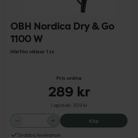
OBH Nordica Dry & Go
1100 W
Hårfön vikbar 1 st
Pris online
289 kr
I apotek:
359 kr
OBH Nordica Dry
Köp
Snabba leveranser