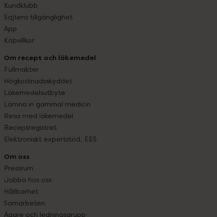
Kundklubb
Sajtens tillgänglighet
App
Köpvillkor
Om recept och läkemedel
Fullmakter
Högkostnadsskyddet
Läkemedelsutbyte
Lämna in gammal medicin
Resa med läkemedel
Receptregistret
Elektroniskt expertstöd, EES
Om oss
Pressrum
Jobba hos oss
Hållbarhet
Samarbeten
Ägare och ledningsgrupp