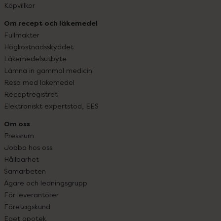
Köpvillkor
Om recept och läkemedel
Fullmakter
Högkostnadsskyddet
Läkemedelsutbyte
Lämna in gammal medicin
Resa med läkemedel
Receptregistret
Elektroniskt expertstöd, EES
Om oss
Pressrum
Jobba hos oss
Hållbarhet
Samarbeten
Ägare och ledningsgrupp
För leverantörer
Företagskund
Eget apotek