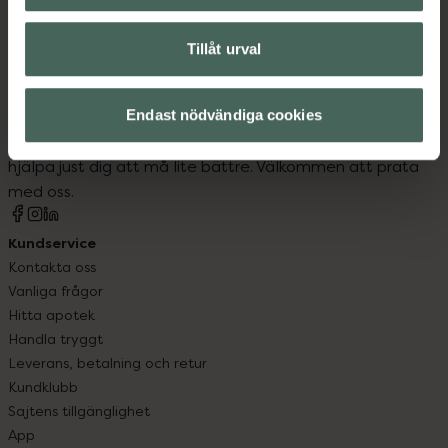
Tillåt urval
Kronans Apotek finns här för dig. Du hittar oss från Skåne i
Endast nödvändiga cookies
syd till Lappland i norr, och online i mobilen och på
datorn. Oavsett vem du är så är det vårt uppdrag att
hjälpa just dig att må lite bättre. Välkommen att prata
med oss.
Kundservice
Kontakta oss
Vanliga frågor
Hitta apotek
Handla tryggt
Leverans, betalning och retur
Kundklubb
Sajtens tillgänglighet
App