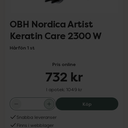
OBH Nordica Artist
Keratin Care 2300 W
Hårfön 1 st
Pris online
732 kr
I apotek:
1049 kr
OBH Nordica Art
Köp
Snabba leveranser
Finns i webblager