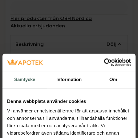
Fler produkter från OBH Nordica
Aktuella erbjudanden
Beskrivning
Dölj
Föna och styla ditt hår med omtanke! Med
Keratin Care är det enkelt att föna och styla
håret samtidigt som du minimerar risken för
Samtycke
Information
Om
slitage. Hårfönens keratin- och tourmalin-
infuserade galler motverkar frissighet och
adderar extra glans. Keratin Care är utrustad
Denna webbplats använder cookies
med ett volymmunstycke och ett
Vi använder enhetsidentifierare för att anpassa innehållet
fönmunstycke, för maximalt luftflöde och
och annonserna till användarna, tillhandahålla funktioner
precision. 3 olika värmeinställningar, 2
för sociala medier och analysera vår trafik. Vi
hastigheter samt kalluftsfunktion. 3 m lång
vidarebefordrar även sådana identifierare och annan
sladd för extra flexibel styling.