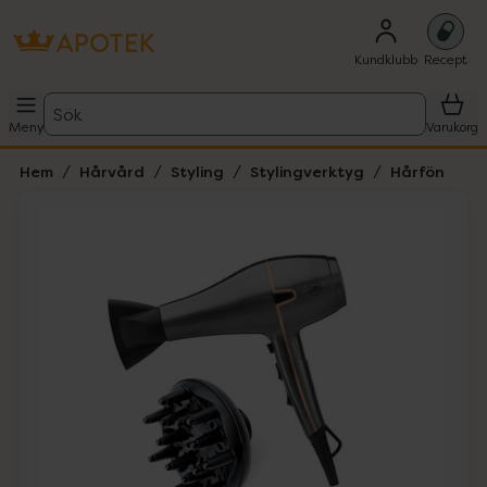
Kundklubb
Recept
Sök
Meny
Varukorg
Hem
Hårvård
Styling
Stylingverktyg
Hårfön
Hoppa över Lista
Lista: . Innehåller 4 objekt.