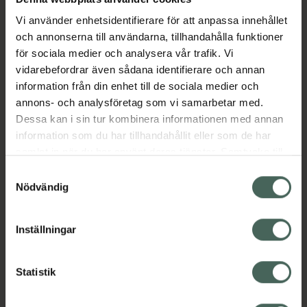
Vi använder enhetsidentifierare för att anpassa innehållet
Detta micellära vatten är berikat med
och annonserna till användarna, tillhandahålla funktioner
rosextrakt och består till 99% av ingredienser
för sociala medier och analysera vår trafik. Vi
av naturligt ursprung. Dess delikata doft av ros
vidarebefordrar även sådana identifierare och annan
och fräscha, icke-klibbiga konsistens ger
information från din enhet till de sociala medier och
komfort och en omedelbar känsla av
annons- och analysföretag som vi samarbetar med.
välbefinnande.
Dessa kan i sin tur kombinera informationen med annan
Jämförpris
2,28 kr
/
ml
information som du har tillhandahållit eller som de har
samlat in när du har använt deras tjänster. Samtycke till
EAN:
03264680043444
cookies är frivilligt och du kan när som helst ändra eller
Samtyckesval
Kategorier:
återkalla ditt samtycke via webbplatsens
Nödvändig
Ansiktsrengöring
Ansiktsvård
Hudvård
cookieinställningar. Ett återkallat samtycke påverkar inte
Micellärvatten
lagligheten av behandling som skett innan återkallelsen.
Inställningar
Innehåll
Visa
Statistik