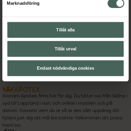
Instruktioner
Visa
Marknadsföring
Tillåt alla
Upptäck flera produkter inom
Ansiktsrengöring
Ansiktsvård
Tillåt urval
Hudvård
Micellärvatten
Endast nödvändiga cookies
Kronans Apotek finns här för dig. Du hittar oss från Skåne i
syd till Lappland i norr, och online i mobilen och på
datorn. Oavsett vem du är så är det vårt uppdrag att
hjälpa just dig att må lite bättre. Välkommen att prata
med oss.