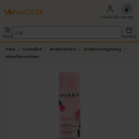
Kundklubb
Recept
Sök
Meny
Varukorg
Hem
Hudvård
Ansiktsvård
Ansiktsrengöring
Micellärvatten
Hoppa över Lista
Lista: . Innehåller 1 objekt.