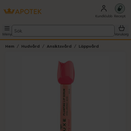
Kundklubb
Recept
Sök
Meny
Varukorg
Hem
Hudvård
Ansiktsvård
Läppvård
Hoppa över Lista
Lista: . Innehåller 1 objekt.