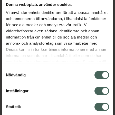
otroligt mjuka och får en transparent glansig
Denna webbplats använder cookies
finish.
Vi använder enhetsidentifierare för att anpassa innehållet
och annonserna till användarna, tillhandahålla funktioner
•
Omedelbar volymeffekt
för sociala medier och analysera vår trafik. Vi
•
Läpparna känns smidiga, bekväma och
vidarebefordrar även sådana identifierare och annan
mjuka
information från din enhet till de sociala medier och
annons- och analysföretag som vi samarbetar med.
En utsökt vaniljdoftande doft och smältande
Dessa kan i sin tur kombinera informationen med annan
konsistens som glider på läpparna utan en
information som du har tillhandahållit eller som de har
klibbig finish.
samlat in när du har använt deras tjänster. Samtycke till
Jämförpris
67,50 kr
/
ml
cookies är frivilligt och du kan när som helst ändra eller
Samtyckesval
EAN:
03264680043529
återkalla ditt samtycke via webbplatsens
Nödvändig
cookieinställningar. Ett återkallat samtycke påverkar inte
Kategorier:
lagligheten av behandling som skett innan återkallelsen.
Inställningar
Ansiktsvård
Hudvård
Läppvård
Statistik
Innehåll
Visa