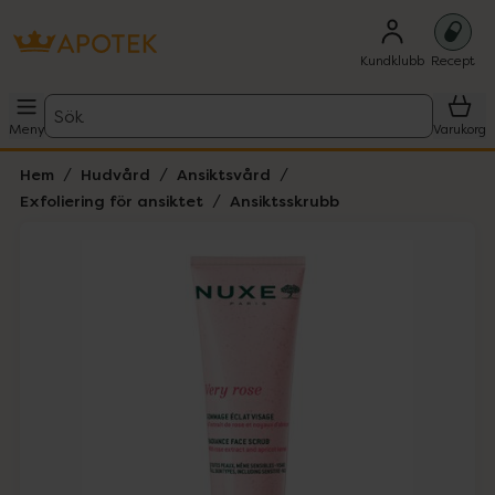
Kundklubb
Recept
Sök
Meny
Varukorg
Hem
Hudvård
Ansiktsvård
Exfoliering för ansiktet
Ansiktsskrubb
Hoppa över Lista
Lista: . Innehåller 1 objekt.