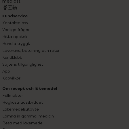
med oss.
Kundservice
Kontakta oss
Vanliga frågor
Hitta apotek
Handla tryggt
Leverans, betalning och retur
Kundklubb
Sajtens tillgänglighet
App
Köpvillkor
Om recept och läkemedel
Fullmakter
Högkostnadsskyddet
Läkemedelsutbyte
Lämna in gammal medicin
Resa med läkemedel