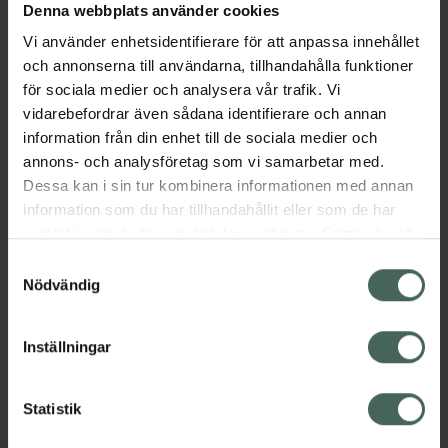
Denna webbplats använder cookies
strålande och sublimerad hud samtidigt som
den jämnar ut hudens struktur. Huden känns
Vi använder enhetsidentifierare för att anpassa innehållet
mjuk, klar och redo för ytterligare vård. Huden
och annonserna till användarna, tillhandahålla funktioner
exfolieras försiktigt utan någon känsla av
för sociala medier och analysera vår trafik. Vi
stramhet. Förälska dig i de ljuvligt doftande
vidarebefordrar även sådana identifierare och annan
rosnoterna och den rika krämiga konsistensen
information från din enhet till de sociala medier och
som omsluter huden med en omedelbart
annons- och analysföretag som vi samarbetar med.
lugnande känsla.
Dessa kan i sin tur kombinera informationen med annan
information som du har tillhandahållit eller som de har
Jämförpris
5,20 kr
/
ml
samlat in när du har använt deras tjänster. Samtycke till
EAN:
03264680043406
cookies är frivilligt och du kan när som helst ändra eller
Samtyckesval
återkalla ditt samtycke via webbplatsens
Nödvändig
Kategorier:
cookieinställningar. Ett återkallat samtycke påverkar inte
Ansiktsskrubb
Ansiktsvård
lagligheten av behandling som skett innan återkallelsen.
Exfoliering för ansiktet
Hudvård
Inställningar
Statistik
Innehåll
Visa