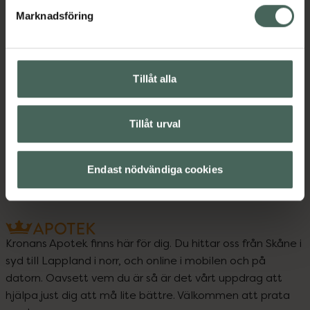
Marknadsföring
Instruktioner
Visa
Tillåt alla
Upptäck flera produkter inom
Ansiktsskrubb
Ansiktsvård
Tillåt urval
Exfoliering för ansiktet
Hudvård
Endast nödvändiga cookies
Kronans Apotek finns här för dig. Du hittar oss från Skåne i
syd till Lappland i norr, och online i mobilen och på
datorn. Oavsett vem du är så är det vårt uppdrag att
hjälpa just dig att må lite bättre. Välkommen att prata