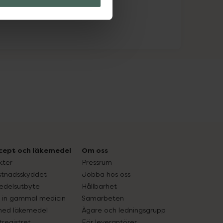
cept och läkemedel
Om oss
kter
Pressrum
tnadsskyddet
Jobba hos oss
edelsutbyte
Hållbarhet
in gammal medicin
Samarbeten
med läkemedel
Ägare och ledningsgrupp
registret
För leverantörer