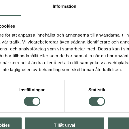
Information
pärlemorpartiklar
e-fet film, för att
mrande och guldfinish.
cookies
.Den stämningsfulla
a noter av Sweet Orange,
e för att anpassa innehållet och annonserna till användarna, tillh
n att njuta av
vår trafik. Vi vidarebefordrar även sådana identifierare och anna
nnons- och analysföretag som vi samarbetar med. Dessa kan i sin
har tillhandahållit eller som de har samlat in när du har använt 
an när som helst ändra eller återkalla ditt samtycke via webbplats
inte lagligheten av behandling som skett innan återkallelsen.
kropp
Inställningar
Statistik
Visa
okies
Tillåt urval