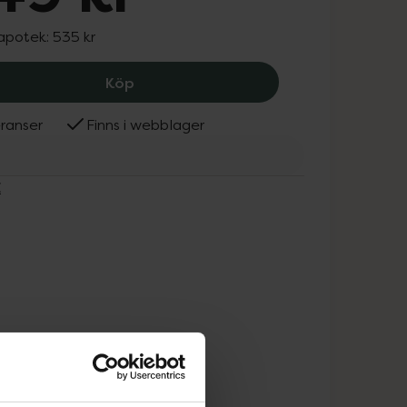
 apotek:
535 kr
NUXE Sun Tanning Oil Gold SPF 50, 44
Köp
ranser
Finns i webblager
E