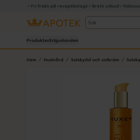
Fri frakt på receptbelagt
Brett utbud
Hälsos
Sök
Produkter
Erbjudanden
Hem
Hudvård
Solskydd och solkräm
Solsk
Hoppa över Lista
Lista: . Innehåller 1 objekt.