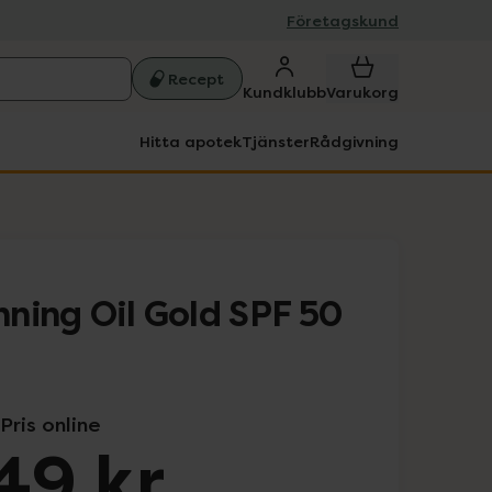
Företagskund
Recept
Kundklubb
Varukorg
Hitta apotek
Tjänster
Rådgivning
ning Oil Gold SPF 50
Pris online
49 kr