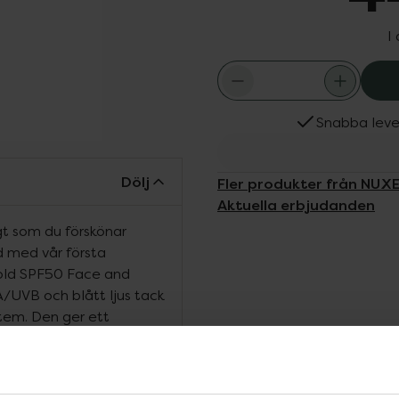
I
Snabba leve
Dölj
Fler produkter från NUX
Aktuella erbjudanden
gt som du förskönar
 med vår första
old SPF50 Face and
UVB och blått ljus tack
stem. Den ger ett
ch förebygger uppkomsten
 och icke-komedogen och