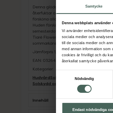
Samtycke
Denna glödande textur av 100% naturliga 
återfuktar och tränger in snabbt med en ick
försköna alla hudtoner med en otroligt ski
Denna webbplats använder 
Huden förskönas, återfuktas och får lyster
semesterdoften fängslar sinnena med sin
Vi använder enhetsidentifierar
Tiaré Flower och Vanilla, en verklig inbjuda
sociala medier och analysera 
sommarkänslan.
till de sociala medier och a
med annan information som du 
Jämförpris
1,70 kr
/
ml
cookies är frivilligt och du k
EAN:
03264680042003
återkallat samtycke påverkar 
Kategorier:
Samtyckesval
Hudvård
Solskydd SPF 50
Solskydd för 
Nödvändig
Solskydd och solkräm
Innehåll
Endast nödvändiga co