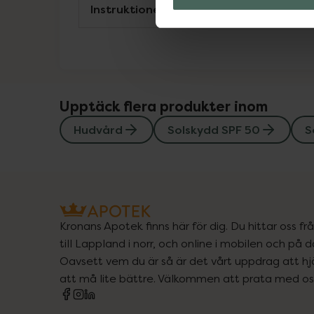
Instruktioner
Upptäck flera produkter inom
Hudvård
Solskydd SPF 50
S
Kronans Apotek finns här för dig. Du hittar oss fr
till Lappland i norr, och online i mobilen och på d
Oavsett vem du är så är det vårt uppdrag att hjä
att må lite bättre. Välkommen att prata med os