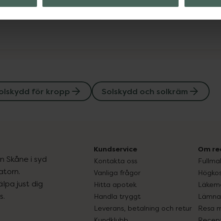
Visa
olskydd för kropp
Solskydd och solkräm
Kundservice
Om re
ån Skåne i syd
Kontakta oss
Fullma
atorn.
Vanliga frågor
Högkos
lpa just dig
Hitta apotek
Läkem
s.
Handla tryggt
Lämna 
Leverans, betalning och retur
Resa 
Kundklubb
Recept