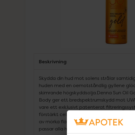
Beskrivning
Skydda din hud mot solens strålar samtidi
huden med en oemotståndlig gyllene glöd
skimrande högskyddsolja.Denna Sun Oil G
Body ger ett bredspektrumskydd mot UVA/
vare ett exklusivt patenterat filtreringssy
förstärkt cellulärt skydd mot åldrande o
av mörka fläckar. Den är vattenresistent
passar alla hudtyper.