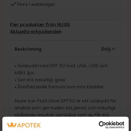
Finns i webblager
Fler produkter från NUXE
Aktuella erbjudanden
Beskrivning
Dölj
• Solskydd med SPF 30 mot UVA, UVB och
blått ljus
• Ger ett naturligt glow
• Återfuktande formula som inte kladdar
Nuxe Sun Fluid Glow SPF30 är ett solskydd för
ansikte som ger huden ett jämnt och naturligt
strålande resultat samtidigt som du får ett
bredspektrigt skydd mot både UVA och UVB-
strålning samt blått ljus.