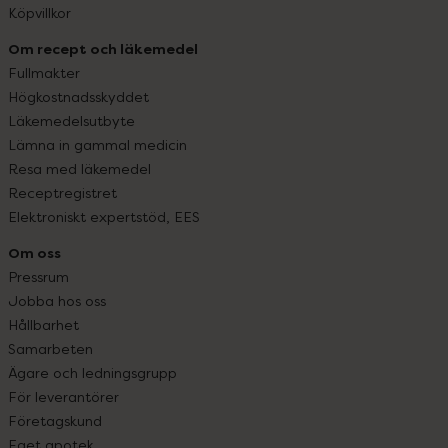
Köpvillkor
Om recept och läkemedel
Fullmakter
Högkostnadsskyddet
Läkemedelsutbyte
Lämna in gammal medicin
Resa med läkemedel
Receptregistret
Elektroniskt expertstöd, EES
Om oss
Pressrum
Jobba hos oss
Hållbarhet
Samarbeten
Ägare och ledningsgrupp
För leverantörer
Företagskund
Eget apotek