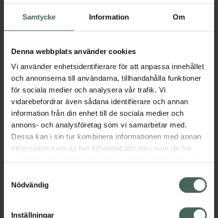
Samtycke
Information
Om
Formulan innehåller ett exklusivt patenterat
filtersystem, en kombination av 3 filter och 2
estrar som hjälper till att skydda huden mot
Denna webbplats använder cookies
yttre påfrestningar orsakade av solen. Den
återfuktande konsistensen gör att huden
Vi använder enhetsidentifierare för att anpassa innehållet
känns mjuk. De naturliga pigmenten smälter in
och annonserna till användarna, tillhandahålla funktioner
i hudtonen och ger en solkysst lyster utan att
för sociala medier och analysera vår trafik. Vi
kännas fet och klibbig eller färga av sig.
vidarebefordrar även sådana identifierare och annan
Texturen är ultralätt, icke-komedogen och
information från din enhet till de sociala medier och
passar alla hudtyper. Den har en
annons- och analysföretag som vi samarbetar med.
semesterinspirerad doft med toner av kokos,
Dessa kan i sin tur kombinera informationen med annan
tiareblomma och vanilj.
information som du har tillhandahållit eller som de har
samlat in när du har använt deras tjänster. Samtycke till
EAN:
03264680045257
cookies är frivilligt och du kan när som helst ändra eller
Samtyckesval
Kategorier:
återkalla ditt samtycke via webbplatsens
Nödvändig
cookieinställningar. Ett återkallat samtycke påverkar inte
Dermatologisk hudvård
Hudvård
lagligheten av behandling som skett innan återkallelsen.
Solskydd SPF 30
Solskydd för ansikte
Inställningar