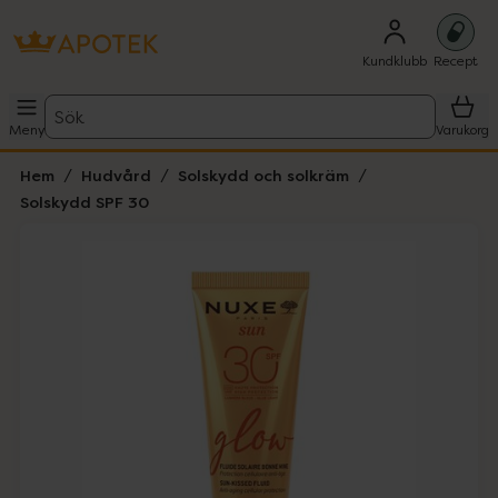
Kundklubb
Recept
Sök
Meny
Varukorg
Hem
Hudvård
Solskydd och solkräm
Solskydd SPF 30
Hoppa över Lista
Lista: . Innehåller 4 objekt.