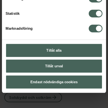
Solskydd och solkräm
Statistik
Innehåll
Visa
Marknadsföring
Instruktioner
Visa
Tillåt alla
Upptäck flera produkter inom
Tillåt urval
Dermatologisk hudvård
Hudvård
Solskydd SPF 30
Endast nödvändiga cookies
Solskydd för ansikte
Solskydd och solkräm