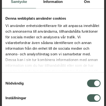
Samtycke
Information
Om
NUXE har även valt ut expertingredienser:
hyaluronsyra, niacinamid och koffein.
Radiance Eye Serum revitaliserar
Denna webbplats använder cookies
ögonområdet dag efter dag.
Vi använder enhetsidentifierare för att anpassa innehållet
•
Ögonområdet är återfuktat och utjämnat.
och annonserna till användarna, tillhandahålla funktioner
•
Blicken är ljusare.
för sociala medier och analysera vår trafik. Vi
•
Alla typer av mörka ringar – vaskulära
vidarebefordrar även sådana identifierare och annan
(blå/lila) eller pigmenterade (bruna/svarta) –
information från din enhet till de sociala medier och
minskar. Ögonkonturen blir genast jämnare
annons- och analysföretag som vi samarbetar med.
och mer strålande.
Dessa kan i sin tur kombinera informationen med annan
•
Ögonkonturen ser lyft ut och huden kring
information som du har tillhandahållit eller som de har
ögonen är fastare.
samlat in när du har använt deras tjänster. Samtycke till
•
Rynkor och fina linjer är reducerade.
cookies är frivilligt och du kan när som helst ändra eller
•
Mörka ringar är synligt minskade.
Samtyckesval
återkalla ditt samtycke via webbplatsens
Jämförpris
74,58 kr
/
ml
Nödvändig
cookieinställningar. Ett återkallat samtycke påverkar inte
EAN:
03264680045295
lagligheten av behandling som skett innan återkallelsen.
Inställningar
Kategorier: