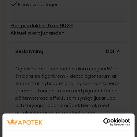
Finns i webblager
Fler produkter från NUXE
Aktuella erbjudanden
Beskrivning
Dölj
Ögonserumet som räddar dina morgnar!Mer
än bara en ögonkräm – detta ögonserum är
en kraftfull hybridbehandling som kombinerar
serumets koncentration med pigment för en
pärlemorsrosa effekt, som synligt ljusar upp
och föryngrar ögonområdet.Berikat med
ultrakorrigerande mikroalgolja som
koncentrerar kraften från 4 miljarder aktiva
celler i en enda droppe.