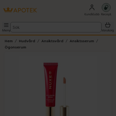
Kundklubb
Recept
Sök
Meny
Varukorg
Hem
Hudvård
Ansiktsvård
Ansiktsserum
Ögonserum
Hoppa över Lista
Lista: . Innehåller 1 objekt.