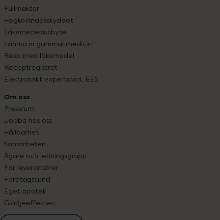
Fullmakter
Högkostnadsskyddet
Läkemedelsutbyte
Lämna in gammal medicin
Resa med läkemedel
Receptregistret
Elektroniskt expertstöd, EES
Om oss
Pressrum
Jobba hos oss
Hållbarhet
Samarbeten
Ägare och ledningsgrupp
För leverantörer
Företagskund
Eget apotek
Glädjeeffekten