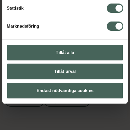
Ansiktsserum
Ansiktsvård
Hudvård
Statistik
Ögonserum
Marknadsföring
Innehåll
Visa
Instruktioner
Visa
Tillåt alla
Tillåt urval
Upptäck flera produkter inom
Ansiktsserum
Ansiktsvård
Endast nödvändiga cookies
Hudvård
Ögonserum