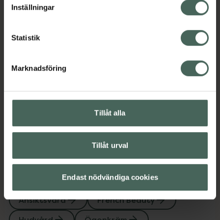
Kategorier:
Inställningar
Ansiktsvård
French Beauty
Hudvård
Ögonkräm
Statistik
Omdömen
Visa
Marknadsföring
Innehåll
Visa
Tillåt alla
Instruktioner
Visa
Tillåt urval
Endast nödvändiga cookies
Upptäck flera produkter inom
Ansiktsvård
French Beauty
Hudvård
Ögonkräm