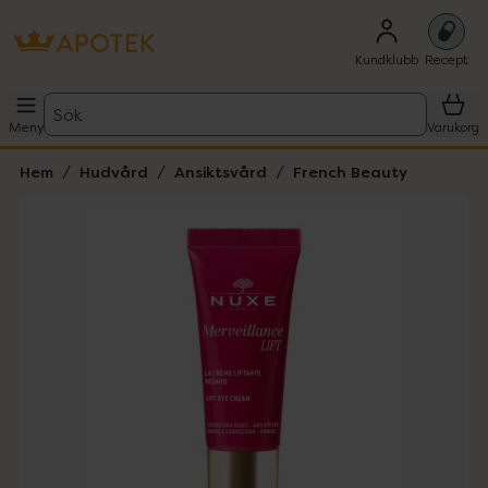
Kundklubb
Recept
Sök
Meny
Varukorg
Hem
Hudvård
Ansiktsvård
French Beauty
Hoppa över Lista
Lista: . Innehåller 6 objekt.