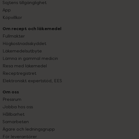
Sajtens tillgänglighet
App
Köpvillkor
Om recept och läkemedel
Fullmakter
Högkostnadsskyddet
Läkemedelsutbyte
Lämna in gammal medicin
Resa med läkemedel
Receptregistret
Elektroniskt expertstöd, EES
Om oss
Pressrum
Jobba hos oss
Hållbarhet
Samarbeten
Ägare och ledningsgrupp
För leverantörer