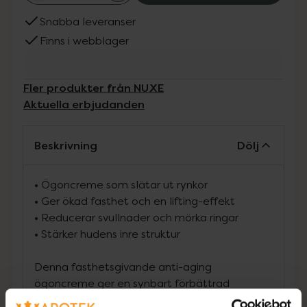
Snabba leveranser
Finns i webblager
Fler produkter från NUXE
Aktuella erbjudanden
Beskrivning
Dölj
• Ögoncreme som slätar ut rynkor
• Ger ökad fasthet och en lifting-effekt
• Reducerar svullnader och mörka ringar
• Stärker hudens inre struktur
Denna fasthetsgivande anti-aging
ögoncreme ger en synbart förbättrad
ögonkontur. Suddar effektivt ut ålderstecken