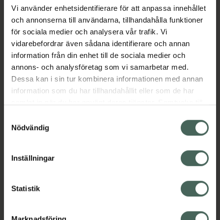
den alla hudtyper. Dess behagliga skum och
Vi använder enhetsidentifierare för att anpassa innehållet
kryddiga, träiga doft ger en omedelbar känsla
och annonserna till användarna, tillhandahålla funktioner
av friskhet.
för sociala medier och analysera vår trafik. Vi
vidarebefordrar även sådana identifierare och annan
EAN:
03264680046308
information från din enhet till de sociala medier och
Kategorier:
annons- och analysföretag som vi samarbetar med.
Dessa kan i sin tur kombinera informationen med annan
Duschkräm och -olja
Hudvård
information som du har tillhandahållit eller som de har
Hudvård för män
Hudvård för män
samlat in när du har använt deras tjänster. Samtycke till
Kroppsvård
Man
Vegansk hudvård
cookies är frivilligt och du kan när som helst ändra eller
Samtyckesval
återkalla ditt samtycke via webbplatsens
Nödvändig
Innehåll
Visa
cookieinställningar. Ett återkallat samtycke påverkar inte
lagligheten av behandling som skett innan återkallelsen.
Inställningar
Instruktioner
Visa
Statistik
Marknadsföring