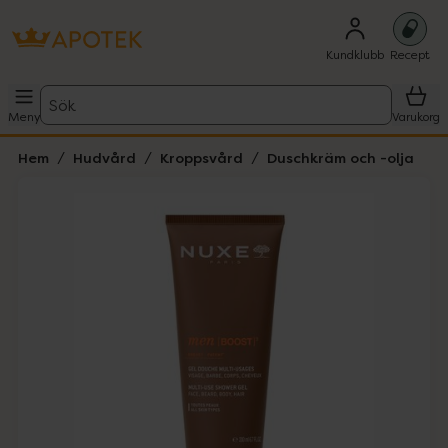
Kundklubb
Recept
Sök
Meny
Varukorg
Hem
Hudvård
Kroppsvård
Duschkräm och -olja
Hoppa över Lista
Lista: . Innehåller 3 objekt.