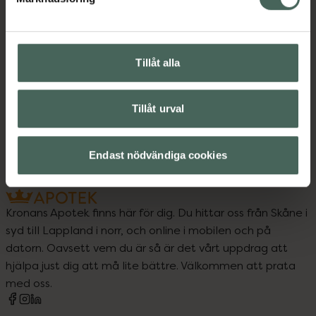
Upptäck flera produkter inom
Duschkräm och -olja
Hudvård
Hudvård för män
Hudvård för män
Tillåt alla
Kroppsvård
Man
Tillåt urval
Vegansk hudvård
Endast nödvändiga cookies
Kronans Apotek finns här för dig. Du hittar oss från Skåne i
syd till Lappland i norr, och online i mobilen och på
datorn. Oavsett vem du är så är det vårt uppdrag att
hjälpa just dig att må lite bättre. Välkommen att prata
med oss.