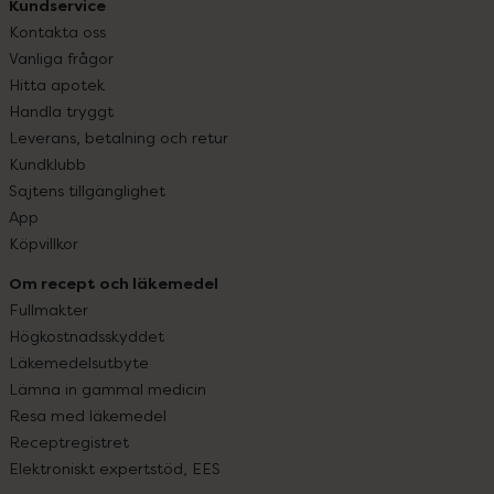
Kundservice
Kontakta oss
Vanliga frågor
Hitta apotek
Handla tryggt
Leverans, betalning och retur
Kundklubb
Sajtens tillgänglighet
App
Köpvillkor
Om recept och läkemedel
Fullmakter
Högkostnadsskyddet
Läkemedelsutbyte
Lämna in gammal medicin
Resa med läkemedel
Receptregistret
Elektroniskt expertstöd, EES