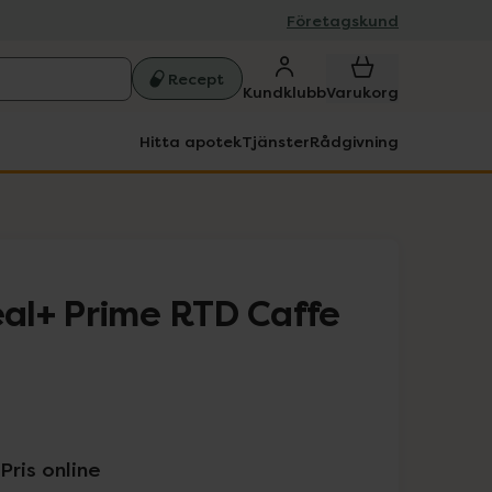
Företagskund
Recept
Kundklubb
Varukorg
Hitta apotek
Tjänster
Rådgivning
al+ Prime RTD Caffe
Pris online