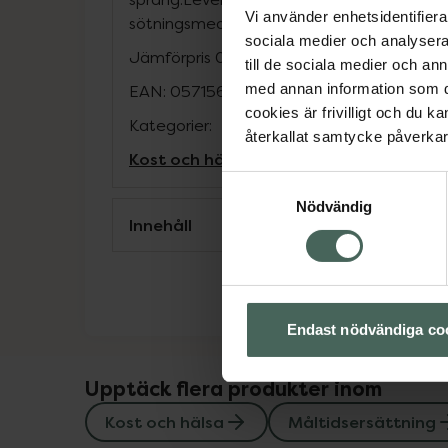
Vi använder enhetsidentifierar
sötningsmedel
sociala medier och analysera 
Jämförpris
0,09 kr
/
ml
till de sociala medier och a
med annan information som du 
EAN:
05715667900017
cookies är frivilligt och du k
Kategorier:
återkallat samtycke påverkar 
Kost och hälsa
Måltidsersättning
Näring
Samtyckesval
Nödvändig
Innehåll
Endast nödvändiga co
Upptäck flera produkter inom
Kost och hälsa
Måltidsersättning