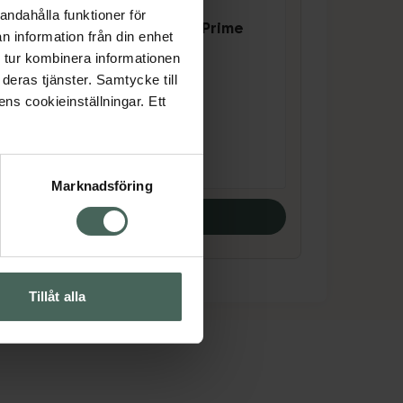
andahålla funktioner för
me
Nupo One Meal+ Prime
n information från din enhet
RTD Strawberry
 tur kombinera informationen
Dryckesmix 330 ml
deras tjänster. Samtycke till
Livsmedel
ens cookieinställningar. Ett
Pris online
28 kr
Marknadsföring
Köp båda
Tillåt alla