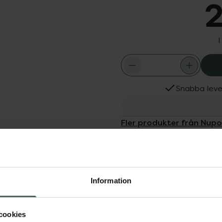
2
I
Snabba leve
Fler produkter från Nupo
Aktuella erbjudanden
Köps ofta tills
Dölj
 subtil antydan till
Information
g njutning.Laktosfri.Inget
dgång.För att upprätthålla
en som är på
cookies
ortioner.Innehåller