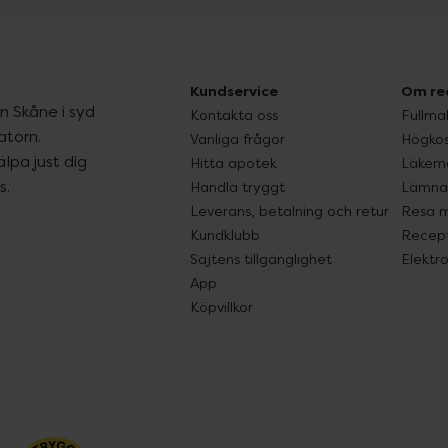
Kundservice
Om re
ån Skåne i syd
Kontakta oss
Fullma
atorn.
Vanliga frågor
Högkos
lpa just dig
Hitta apotek
Läkem
s.
Handla tryggt
Lämna 
Leverans, betalning och retur
Resa 
Kundklubb
Recept
Sajtens tillgänglighet
Elektr
App
Köpvillkor