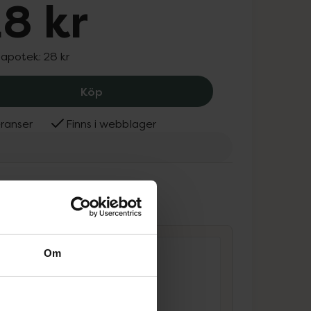
8 kr
 apotek:
28 kr
Nupo One Meal+ Prime RTD Caffe Latt
Köp
ranser
Finns i webblager
ammans
Om