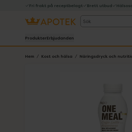
Fri frakt på receptbelagt
Brett utbud
Hälsos
Sök
Produkter
Erbjudanden
Hem
Kost och hälsa
Näringsdryck och nutriti
Hoppa över Lista
Lista: . Innehåller 2 objekt.