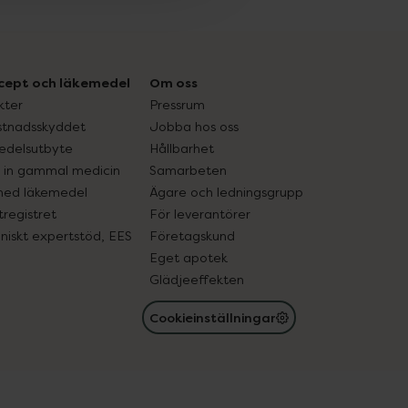
cept och läkemedel
Om oss
kter
Pressrum
tnadsskyddet
Jobba hos oss
edelsutbyte
Hållbarhet
in gammal medicin
Samarbeten
med läkemedel
Ägare och ledningsgrupp
registret
För leverantörer
oniskt expertstöd, EES
Företagskund
Eget apotek
Glädjeeffekten
Cookieinställningar