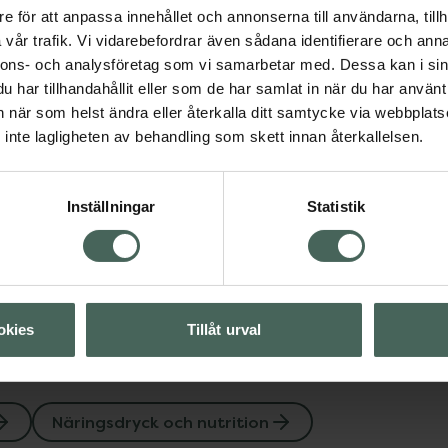
e för att anpassa innehållet och annonserna till användarna, tillh
Nupo One Meal+ Pri
vår trafik. Vi vidarebefordrar även sådana identifierare och anna
RTD Caffe Latte
nnons- och analysföretag som vi samarbetar med. Dessa kan i sin
Dryckesmix 330 ml
har tillhandahållit eller som de har samlat in när du har använt 
Livsmedel
an när som helst ändra eller återkalla ditt samtycke via webbplats
inte lagligheten av behandling som skett innan återkallelsen.
Pris online
sdryck och nutrition
28 kr
Inställningar
Statistik
Köp båda för
:
Visa
56 kr
okies
Tillåt urval
Näringsdryck och nutrition