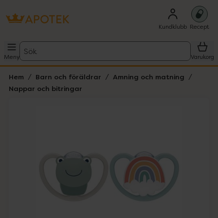
Kundklubb
Recept
Sök
Meny
Varukorg
Hem
Barn och föräldrar
Amning och matning
Nappar och bitringar
Hoppa över Lista
Lista: . Innehåller 3 objekt.