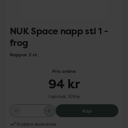
NUK Space napp stl 1 -
frog
Nappar 2 st
Pris online
94 kr
I apotek:
109 kr
NUK Space napp s
Köp
Snabba leveranser