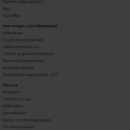
Sajtens tillgänglighet
App
Köpvillkor
Om recept och läkemedel
Fullmakter
Högkostnadsskyddet
Läkemedelsutbyte
Lämna in gammal medicin
Resa med läkemedel
Receptregistret
Elektroniskt expertstöd, EES
Om oss
Pressrum
Jobba hos oss
Hållbarhet
Samarbeten
Ägare och ledningsgrupp
För leverantörer