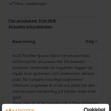
Finns i webblager
Fler produkter från NUK
Aktuella erbjudanden
Beskrivning
Dölj
NUK Pacifier Space Silicon är ortodontiskt
utformad för att passa det lilla barnets
anatomi. Ovansidan av sugdelen lägger sig
mjukt mot gommen, och undersidan lämnar
plats för tungans naturliga sugrörelser.
Eftersom sugdelen är smal och platt blir det
nästan ingen belastning på tänder, käke eller
gom.
Tack vare NUK Air System kan luften strömma
fritt genom sugdelen vilket gör att nappen