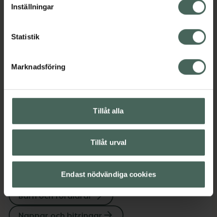
*Vetenskaplig studie av University of
Inställningar
Minho/Porto, jämförande 6 typer av nappar,
Pharmawissen aktuell, special publikation,
2022.
Statistik
Jämförpris
54,50 kr
/
st
EAN:
04008600427469
Marknadsföring
Kategorier:
Amning och matning
Barn och föräldrar
Nappar och bitringar
Tillåt alla
Tillåt urval
Upptäck flera produkter inom
Endast nödvändiga cookies
Amning och matning
Barn och föräldrar
Nappar och bitringar