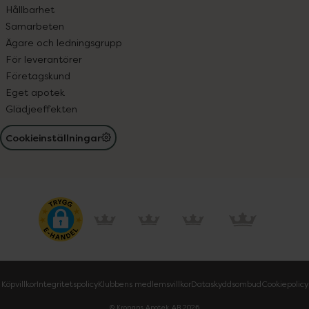
Hållbarhet
Samarbeten
Ägare och ledningsgrupp
För leverantörer
Företagskund
Eget apotek
Glädjeeffekten
Cookieinställningar
Köpvillkor
Integritetspolicy
Klubbens medlemsvillkor
Dataskyddsombud
Cookiepolicy
© Kronans Apotek AB
2026