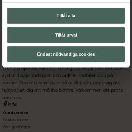
Amning och matning
Barn och föräldrar
Tillåt alla
Nappar och bitringar
Tillåt urval
Endast nödvändiga cookies
Kronans Apotek finns här för dig. Du hittar oss från Skåne i
syd till Lappland i norr, och online i mobilen och på
datorn. Oavsett vem du är så är det vårt uppdrag att
hjälpa just dig att må lite bättre. Välkommen att prata
med oss.
Kundservice
Kontakta oss
Vanliga frågor