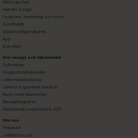
Hitta apotek
Handla tryggt
Leverans, betalning och retur
Kundklubb
Sajtens tillgänglighet
App
Köpvillkor
Om recept och läkemedel
Fullmakter
Högkostnadsskyddet
Läkemedelsutbyte
Lämna in gammal medicin
Resa med läkemedel
Receptregistret
Elektroniskt expertstöd, EES
Om oss
Pressrum
Jobba hos oss