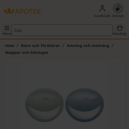
Kundklubb
Recept
Sök
Meny
Varukorg
Hem
Barn och föräldrar
Amning och matning
Nappar och bitringar
Hoppa över Lista
Lista: . Innehåller 3 objekt.