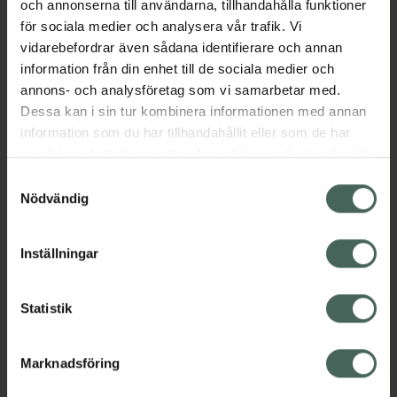
och annonserna till användarna, tillhandahålla funktioner
fungerar som steriliserings- och
för sociala medier och analysera vår trafik. Vi
förvaringslösning. Tillverkade i Tyskland, BPA-
vidarebefordrar även sådana identifierare och annan
fria och uppfyller EN1400.
information från din enhet till de sociala medier och
EAN:
04008600446927
annons- och analysföretag som vi samarbetar med.
Kategorier:
Dessa kan i sin tur kombinera informationen med annan
information som du har tillhandahållit eller som de har
Amning och matning
Barn och föräldrar
samlat in när du har använt deras tjänster. Samtycke till
Nappar och bitringar
cookies är frivilligt och du kan när som helst ändra eller
Samtyckesval
återkalla ditt samtycke via webbplatsens
Nödvändig
cookieinställningar. Ett återkallat samtycke påverkar inte
Innehåll
Visa
lagligheten av behandling som skett innan återkallelsen.
Inställningar
Instruktioner
Visa
Statistik
Marknadsföring
Upptäck flera produkter inom