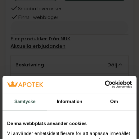
Snabba leveranser
Finns i webblager
Fler produkter från NUK
Aktuella erbjudanden
Beskrivning
Dölj
NUK Perfect Match nappar är utvecklade för
att stödja barnets naturliga sug- och
käkutveckling och ge trygg, lugnande tröst.
Samtycke
Information
Om
Den ortodontiska formen och det breda
läppstödet efterliknar amning och underlättar
övergången mellan bröst och napp. Nappen
Denna webbplats använder cookies
är gjord i mjukt, hudliknande silikon. Napparna
Vi använder enhetsidentifierare för att anpassa innehållet
levereras i en mikrovågssäker box som även