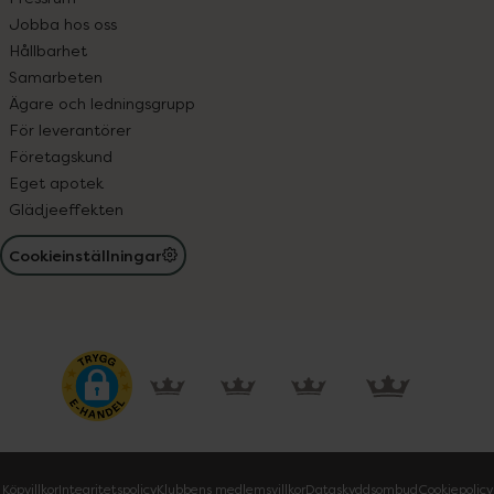
Jobba hos oss
Hållbarhet
Samarbeten
Ägare och ledningsgrupp
För leverantörer
Företagskund
Eget apotek
Glädjeeffekten
Cookieinställningar
Köpvillkor
Integritetspolicy
Klubbens medlemsvillkor
Dataskyddsombud
Cookiepolicy