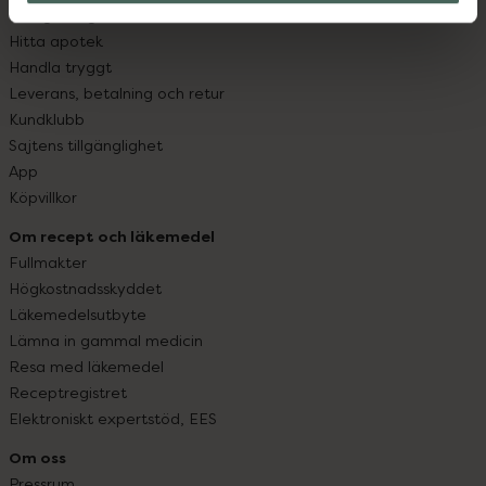
Vanliga frågor
Hitta apotek
Handla tryggt
Leverans, betalning och retur
Kundklubb
Sajtens tillgänglighet
App
Köpvillkor
Om recept och läkemedel
Fullmakter
Högkostnadsskyddet
Läkemedelsutbyte
Lämna in gammal medicin
Resa med läkemedel
Receptregistret
Elektroniskt expertstöd, EES
Om oss
Pressrum