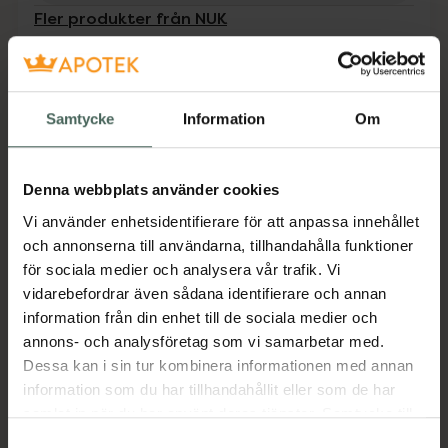
Fler produkter från NUK
Aktuella erbjudanden
Beskrivning
Dölj
Samtycke
Information
Om
NUK Baby Nail Clipper är en praktisk
nagelklippare som tack vare sina rundade
Denna webbplats använder cookies
kanter gör det enklare att klippa barnets
Vi använder enhetsidentifierare för att anpassa innehållet
naglar. Ringen på handtaget ger ett stabilt
och annonserna till användarna, tillhandahålla funktioner
och säkert grepp.
för sociala medier och analysera vår trafik. Vi
Jämförpris
109 kr
/
st
vidarebefordrar även sådana identifierare och annan
information från din enhet till de sociala medier och
EAN:
04008600246466
annons- och analysföretag som vi samarbetar med.
Kategorier:
Dessa kan i sin tur kombinera informationen med annan
Barn och föräldrar
Hudvård för barn
information som du har tillhandahållit eller som de har
samlat in när du har använt deras tjänster. Samtycke till
cookies är frivilligt och du kan när som helst ändra eller
Samtyckesval