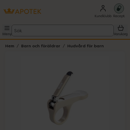
Kundklubb
Recept
Sök
Meny
Varukorg
Hem
Barn och föräldrar
Hudvård för barn
Hoppa över Lista
Lista: . Innehåller 1 objekt.