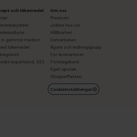
cept och läkemedel
Om oss
kter
Pressrum
tnadsskyddet
Jobba hos oss
edelsutbyte
Hållbarhet
in gammal medicin
Samarbeten
med läkemedel
Ägare och ledningsgrupp
registret
För leverantörer
oniskt expertstöd, EES
Företagskund
Eget apotek
Glädjeeffekten
Cookieinställningar