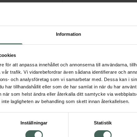
inska mängden luft som
 mer naturlig och
r magknip. Färre
Information
och en lugnare, mer
bis.
cookies
en temperaturindikator
e för att anpassa innehållet och annonserna till användarna, tillh
är för varm**, vilket gör
vår trafik. Vi vidarebefordrar även sådana identifierare och anna
r inför matningen. Den
nnons- och analysföretag som vi samarbetar med. Dessa kan i sin
la och enkel att rengöra
har tillhandahållit eller som de har samlat in när du har använt 
agar och sömnlösa
an när som helst ändra eller återkalla ditt samtycke via webbplats
or. Lätt att rengöra.
inte lagligheten av behandling som skett innan återkallelsen.
a gång innan matning
Inställningar
Statistik