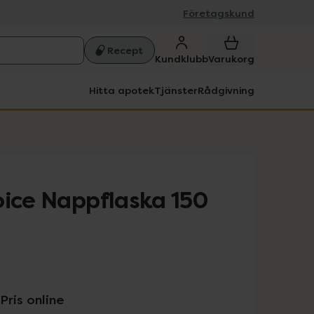
Företagskund
Recept
Kundklubb
Varukorg
Hitta apotek
Tjänster
Rådgivning
oice Nappflaska 150
Pris online