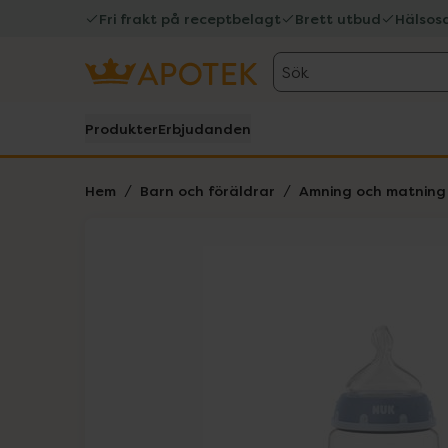
Fri frakt på receptbelagt
Brett utbud
Hälsos
Sök
Produkter
Erbjudanden
Hem
Barn och föräldrar
Amning och matning
Hoppa över Lista
Lista: . Innehåller 2 objekt.