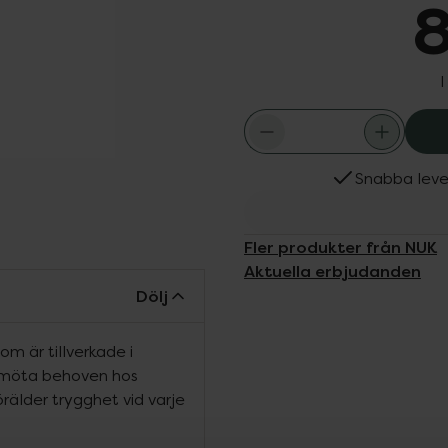
8
I
Snabba leve
Fler produkter från NUK
Aktuella erbjudanden
Dölj
om är tillverkade i
 möta behoven hos
älder trygghet vid varje