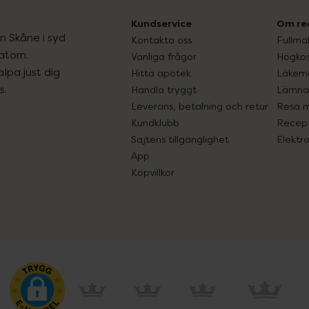
Kundservice
Om re
ån Skåne i syd
Kontakta oss
Fullma
atorn.
Vanliga frågor
Högkos
lpa just dig
Hitta apotek
Läkem
s.
Handla tryggt
Lämna 
Leverans, betalning och retur
Resa 
Kundklubb
Recept
Sajtens tillgänglighet
Elektr
App
Köpvillkor