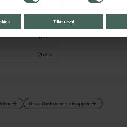
okies
Tillåt urval
Visa
Visa
ldrar
Nappflaskor och dinappar