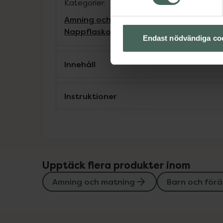
Kategorier:
Amning och matning
Barn och föräldrar
Nappflaskor och dinappar
Endast nödvändiga co
Innehåll
Instruktioner
Upptäck flera produkter inom
Amning och matning
Barn och förä