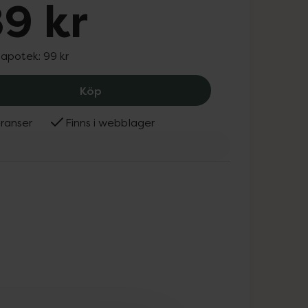
9 kr
 apotek:
99 kr
NUK First Choice Nappflaska 150 ml W
Köp
ranser
Finns i webblager