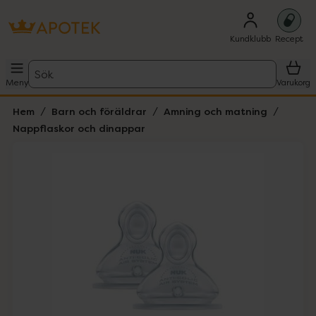
Kundklubb
Recept
Sök
Meny
Varukorg
Hem
Barn och föräldrar
Amning och matning
Nappflaskor och dinappar
Hoppa över Lista
Lista: . Innehåller 1 objekt.