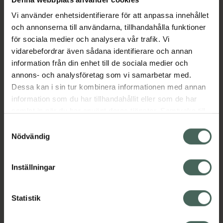
avslappnad matning samt minskar risken för
Vi använder enhetsidentifierare för att anpassa innehållet
magknip. Färre luftbubblor i magen betyder
och annonserna till användarna, tillhandahålla funktioner
färre tårar – och en lugnare, mer behaglig
för sociala medier och analysera vår trafik. Vi
matstund både för dig och din bebis. First
vidarebefordrar även sådana identifierare och annan
Choice dinappar finns i 3 storlekar: S, M och
information från din enhet till de sociala medier och
XL. Anti-kolik-system Passar First Choice-
annons- och analysföretag som vi samarbetar med.
serien. Tillverkade i Tyskland. BPA-fri
Dessa kan i sin tur kombinera informationen med annan
EAN:
04008600169574
information som du har tillhandahållit eller som de har
Kategorier:
samlat in när du har använt deras tjänster. Samtycke till
cookies är frivilligt och du kan när som helst ändra eller
Samtyckesval
Amning och matning
Barn och föräldrar
återkalla ditt samtycke via webbplatsens
Nödvändig
Nappflaskor och dinappar
cookieinställningar. Ett återkallat samtycke påverkar inte
lagligheten av behandling som skett innan återkallelsen.
Inställningar
Innehåll
Visa
Statistik
Instruktioner
Visa