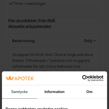
Finns i webblager
Fler produkter från NUK
Aktuella erbjudanden
Beskrivning
Dölj
Dinappar till NUK First Choice högkvalitativa
flaskor. Tilllverkade i Tyskland och noggrant
utformade för att möta behoven hos
nyfödda och spädbarn – och ge dig som
förälder trygghet vid varje måltid.
Samtycke
Information
Om
NUK:s anti-kolik-system hjälper till att minska
mängden luft som sväljs under matningen,
vilket bidrar till en mer naturlig och
Denna webbplats använder cookies