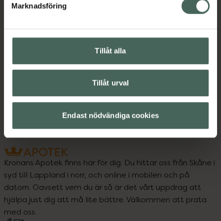
Marknadsföring
Upptäck flera produkter inom
Tillåt alla
Amning och matning
Barn och föräldrar
Tillåt urval
Nappflaskor och dinappar
Endast nödvändiga cookies
Kronans Apotek finns här för dig. Du hittar oss från Skåne i
syd till Lappland i norr, och online i mobilen och på
datorn. Oavsett vem du är så är det vårt uppdrag att
hjälpa just dig att må lite bättre. Välkommen att prata
med oss.