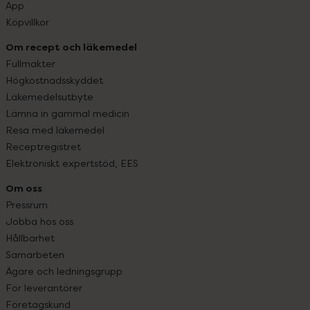
App
Köpvillkor
Om recept och läkemedel
Fullmakter
Högkostnadsskyddet
Läkemedelsutbyte
Lämna in gammal medicin
Resa med läkemedel
Receptregistret
Elektroniskt expertstöd, EES
Om oss
Pressrum
Jobba hos oss
Hållbarhet
Samarbeten
Ägare och ledningsgrupp
För leverantörer
Företagskund