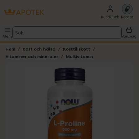
Kundklubb
Recept
Sök
Meny
Varukorg
Hem
Kost och hälsa
Kosttillskott
Vitaminer och mineraler
Multivitamin
Hoppa över Lista
Lista: . Innehåller 1 objekt.