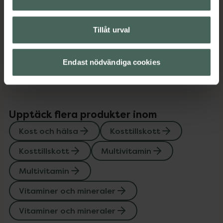
Innehåll
Visa
Tillåt urval
Instruktioner
Visa
Endast nödvändiga cookies
Upptäck flera produkter inom
Kost och hälsa
Kosttillskott
Kosttillskott
Multivitamin
Multivitamin
Vitaminer och mineraler
Vitaminer och mineraler