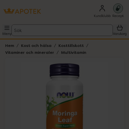
Kundklubb
Recept
Sök
Meny
Varukorg
Hem
Kost och hälsa
Kosttillskott
Vitaminer och mineraler
Multivitamin
Hoppa över Lista
Lista: . Innehåller 1 objekt.