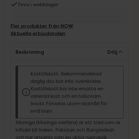
Finns i webblager
Fler produkter från NOW
Aktuella erbjudanden
Beskrivning
Dölj
Kosttillskott. Rekommenderad
daglig dos bör inte överskridas.
Kosttillskott bör inte ersätta en
varierad kost och en hälsosam
livsstil. Förvaras utom räckhåll för
små barn.
Moringa (Moringa oleifera) är ett träd som är
infödd till Indien, Pakistan och Bangladesh
och har använts som en viktig näringsrik