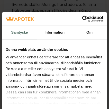
livsmedelskälla. Moringa har studerats för sina
hälsoegenskaper, som tillskrivs dess många
naturligt förekommande bioaktiva
komponenter, inklusive fenolsyror, flavonoider,
isothiocyanater, tanniner och saponiner.
Samtycke
Information
Om
Moringa, även känt som ’’mirakelträdet’’, är en
växt som imponerar med sin oerhörda
näringsprofil och fördelaktiga egenskaper.
Denna webbplats använder cookies
Moringa är rikt på näringsämnen som
vitaminer, mineraler, antioxidanter och
Vi använder enhetsidentifierare för att anpassa innehållet
essentiella aminosyror. Den innehåller bland
och annonserna till användarna, tillhandahålla funktioner
annat A-vitamin, C-vitamin, järn, kalcium och
för sociala medier och analysera vår trafik. Vi
kalium. Dess potenta antioxidanthalt bidrar till
vidarebefordrar även sådana identifierare och annan
att bekämpa fria radikaler och stärka
information från din enhet till de sociala medier och
immunförsvaret. Dessutom är moringa känt
annons- och analysföretag som vi samarbetar med.
för att kunna stödja matsmältningshälsan och
Dessa kan i sin tur kombinera informationen med annan
främja en sund metabolism.
information som du har tillhandahållit eller som de har
samlat in när du har använt deras tjänster. Samtycke till
Jämförpris
2,83 kr
/
st