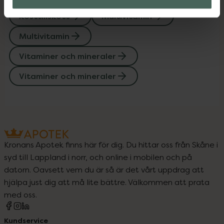
Kosttillskott
Multivitamin
Multivitamin
Vitaminer och mineraler
Vitaminer och mineraler
Kronans Apotek finns här för dig. Du hittar oss från Skåne i
syd till Lappland i norr, och online i mobilen och på
datorn. Oavsett vem du är så är det vårt uppdrag att
hjälpa just dig att må lite bättre. Välkommen att prata
med oss.
Kundservice