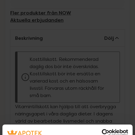
Fler produkter från NOW
Aktuella erbjudanden
Beskrivning
Dölj
Kosttillskott. Rekommenderad
daglig dos bör inte överskridas.
Kosttillskott bör inte ersätta en
varierad kost och en hälsosam
livsstil. Förvaras utom räckhåll för
små barn.
Vitamintillskott kan hjälpa till att överbrygga
näringsgapet i våra dagliga dieter. I dagens
värld av bearbetade livsmedel och snabba
livsstilar får många av oss inte det dagliga