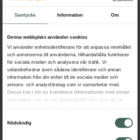
rekommenderade intaget av vitaminer,
mineraler och andra näringsämnen.
Vitamintillskott kan hjälpa till att fylla i de
Samtycke
Information
Om
områden som saknas i vår kost. Daily Vits-
tabletterna är formulerade för att ge ett
Denna webbplats använder cookies
brett spektrum av näring. Innehåller 100 mcg
lutein från ringblommaextrakt och 100 mcg
Vi använder enhetsidentifierare för att anpassa innehållet
lykopen från naturligt tomatextrakt per
och annonserna till användarna, tillhandahålla funktioner
portion.
för sociala medier och analysera vår trafik. Vi
vidarebefordrar även sådana identifierare och annan
Jämförpris
2,95 kr
/
st
information från din enhet till de sociala medier och
EAN:
00733739037701
annons- och analysföretag som vi samarbetar med.
Kategorier:
Dessa kan i sin tur kombinera informationen med annan
information som du har tillhandahållit eller som de har
Betakaroten
Betakaroten
Kost och hälsa
samlat in när du har använt deras tjänster. Samtycke till
Kosttillskott
Kosttillskott
Multivitamin
cookies är frivilligt och du kan när som helst ändra eller
Samtyckesval
Multivitamin
Vitaminer och mineraler
återkalla ditt samtycke via webbplatsens
Nödvändig
Vitaminer och mineraler
cookieinställningar. Ett återkallat samtycke påverkar inte
lagligheten av behandling som skett innan återkallelsen.