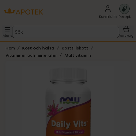
Kundklubb
Recept
Sök
Meny
Varukorg
Hem
Kost och hälsa
Kosttillskott
Vitaminer och mineraler
Multivitamin
Hoppa över Lista
Lista: . Innehåller 1 objekt.