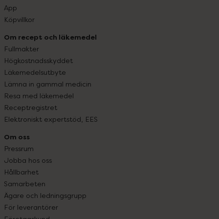
App
Köpvillkor
Om recept och läkemedel
Fullmakter
Högkostnadsskyddet
Läkemedelsutbyte
Lämna in gammal medicin
Resa med läkemedel
Receptregistret
Elektroniskt expertstöd, EES
Om oss
Pressrum
Jobba hos oss
Hållbarhet
Samarbeten
Ägare och ledningsgrupp
För leverantörer
Företagskund