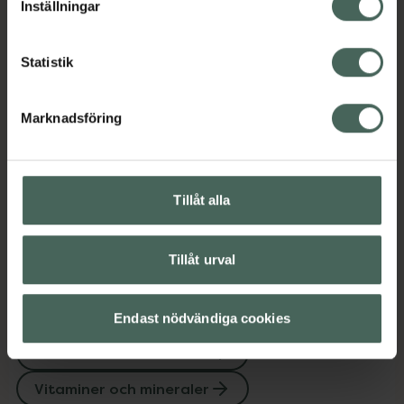
Inställningar
Innehåll
Visa
Statistik
Instruktioner
Visa
Marknadsföring
Upptäck flera produkter inom
Tillåt alla
Betakaroten
Betakaroten
Kost och hälsa
Kosttillskott
Tillåt urval
Kosttillskott
Multivitamin
Multivitamin
Endast nödvändiga cookies
Vitaminer och mineraler
Vitaminer och mineraler