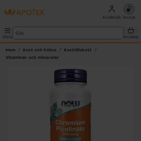
Kundklubb
Recept
Sök
Meny
Varukorg
Hem
Kost och hälsa
Kosttillskott
Vitaminer och mineraler
Hoppa över Lista
Lista: . Innehåller 1 objekt.