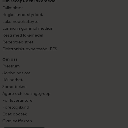
Om recept och läkemedel
Fullmakter
Högkostnadsskyddet
Läkemedelsutbyte
Lämna in gammal medicin
Resa med läkemedel
Receptregistret
Elektroniskt expertstöd, EES
Om oss
Pressrum
Jobba hos oss
Hållbarhet
Samarbeten
Ägare och ledningsgrupp
För leverantörer
Företagskund
Eget apotek
Glädjeeffekten