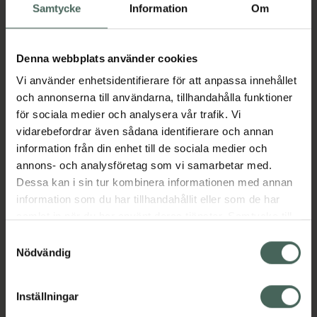
Samtycke
Information
Om
och kolhydratmetabolism och är även viktigt
för fett- och proteinnedbrytning. Forskning
antyder att det även kan vara viktigt för
Denna webbplats använder cookies
kardiovaskulär hälsa. Genom att inkludera
krompikolinat som en del av en hälsosam kost
Vi använder enhetsidentifierare för att anpassa innehållet
och träningsrutin kan det bidra till att
och annonserna till användarna, tillhandahålla funktioner
bibehålla sunda blodsockernivåer inom det
för sociala medier och analysera vår trafik. Vi
normala intervallet och stödja en sund
vidarebefordrar även sådana identifierare och annan
kroppssammansättning. Observera att
information från din enhet till de sociala medier och
produkten kan variera naturligt i färg
annons- och analysföretag som vi samarbetar med.
Jämförpris
1,39 kr
/
st
Dessa kan i sin tur kombinera informationen med annan
information som du har tillhandahållit eller som de har
EAN:
00733739014207
samlat in när du har använt deras tjänster. Samtycke till
Kategorier:
cookies är frivilligt och du kan när som helst ändra eller
Samtyckesval
återkalla ditt samtycke via webbplatsens
Nödvändig
Kost och hälsa
Kosttillskott
Kosttillskott
cookieinställningar. Ett återkallat samtycke påverkar inte
Vitaminer och mineraler
lagligheten av behandling som skett innan återkallelsen.
Vitaminer och mineraler
Inställningar