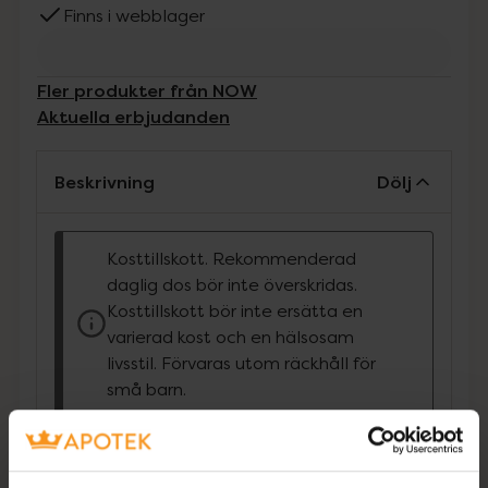
Finns i webblager
Fler produkter från NOW
Aktuella erbjudanden
Beskrivning
Dölj
Kosttillskott. Rekommenderad
daglig dos bör inte överskridas.
Kosttillskott bör inte ersätta en
varierad kost och en hälsosam
livsstil. Förvaras utom räckhåll för
små barn.
Krom är en essentiell spårmineral som främst
är känd för sin roll som insulinkofaktor. Det är
avgörande för att bibehålla en sund glukos-