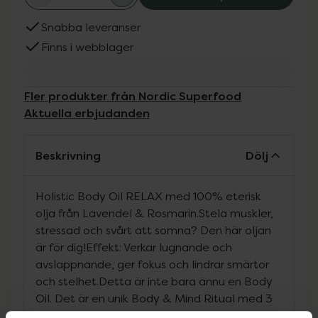
Snabba leveranser
Finns i webblager
Fler produkter från Nordic Superfood
Aktuella erbjudanden
Beskrivning
Dölj
Holistic Body Oil RELAX med 100% eterisk
olja från Lavendel & Rosmarin.Stela muskler,
stressad och svårt att somna? Den här oljan
är för dig!Effekt: Verkar lugnande och
avslappnande, ger fokus och lindrar smärtor
och stelhet.Detta är inte bara ännu en Body
Oil. Det är en unik Body & Mind Ritual med 3
djupa holistiska steg som förklaras och visas i