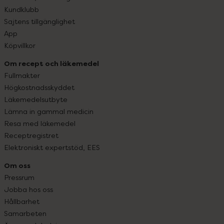
Kundklubb
Sajtens tillgänglighet
App
Köpvillkor
Om recept och läkemedel
Fullmakter
Högkostnadsskyddet
Läkemedelsutbyte
Lämna in gammal medicin
Resa med läkemedel
Receptregistret
Elektroniskt expertstöd, EES
Om oss
Pressrum
Jobba hos oss
Hållbarhet
Samarbeten