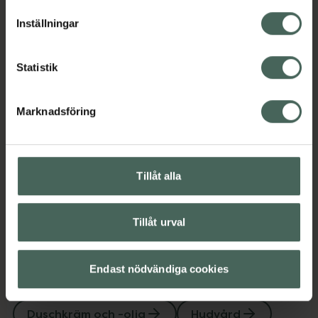
de fem elementen. Denna ritual stimulerar
lagligheten av behandling som skett innan återkallelsen.
HJÄRTAT och tillhör elementet ELD.
Inställningar
Jämförpris
3,74 kr
/
ml
Statistik
EAN:
07350084730335
Kategorier:
Marknadsföring
Duschkräm och -olja
Hudvård
Kroppsvård
Innehåll
Visa
Tillåt alla
Instruktioner
Visa
Tillåt urval
Endast nödvändiga cookies
Upptäck flera produkter inom
Duschkräm och -olja
Hudvård