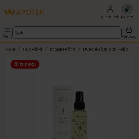
Kundklubb
Recept
Sök
Meny
Varukorg
Hem
Hudvård
Kroppsvård
Duschkräm och -olja
Bra deal
Hoppa över Lista
Lista: . Innehåller 1 objekt.