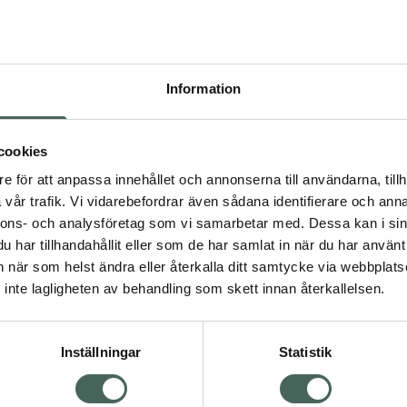
ehålla normal
nktion, normal
t och utmattning. I
baljväxter, bladgrönsaker,
Information
ukter kan hämma upptaget
m för magen. Endast 1-2
, som räcker i 3-6
cookies
ifierad av Djurens Rätt.
as och metall kan
e för att anpassa innehållet och annonserna till användarna, tillh
t skydd mot fukt och luft.
vår trafik. Vi vidarebefordrar även sådana identifierare och anna
verige av NORDBO - ett
nnons- och analysföretag som vi samarbetar med. Dessa kan i sin
ram kosttillskott utifrån
har tillhandahållit eller som de har samlat in när du har använt 
.
an när som helst ändra eller återkalla ditt samtycke via webbplats
inte lagligheten av behandling som skett innan återkallelsen.
Inställningar
Statistik
t
Magnesium
Magnesium
lskott
mineraler