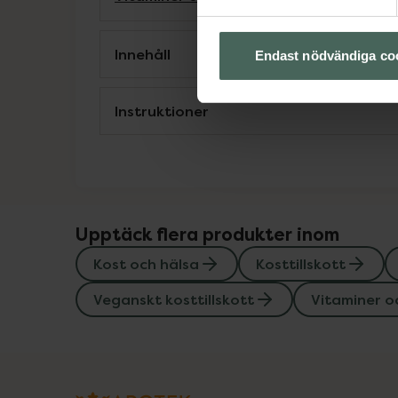
Innehåll
Endast nödvändiga co
Instruktioner
Upptäck flera produkter inom
Kost och hälsa
Kosttillskott
Veganskt kosttillskott
Vitaminer o