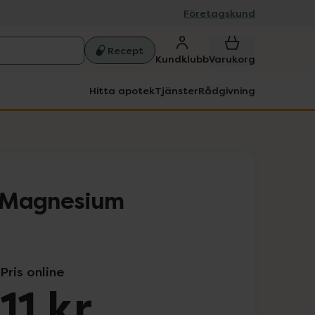
Företagskund
Recept
Kundklubb
Varukorg
Hitta apotek
Tjänster
Rådgivning
 Magnesium
Pris online
11 kr