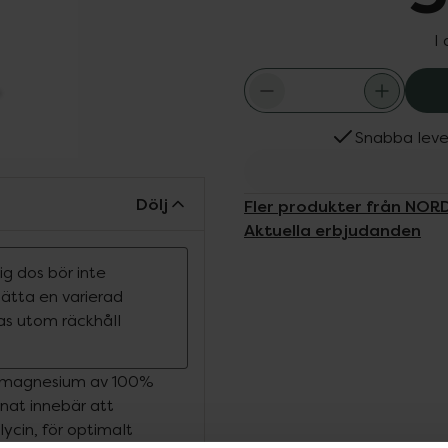
I
Snabba leve
Dölj
Fler produkter från NO
Aktuella erbjudanden
g dos bör inte
rsätta en varierad
ras utom räckhåll
-magnesium av 100%
nat innebär att
cin, för optimalt