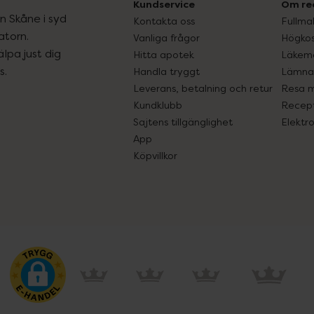
Kundservice
Om re
ån Skåne i syd
Kontakta oss
Fullma
atorn.
Vanliga frågor
Högkos
lpa just dig
Hitta apotek
Läkem
s.
Handla tryggt
Lämna 
Leverans, betalning och retur
Resa 
Kundklubb
Recept
Sajtens tillgänglighet
Elektr
App
Köpvillkor