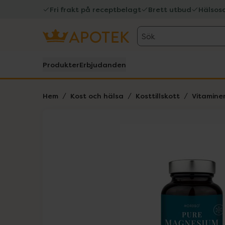
Fri frakt på receptbelagt
Brett utbud
Hälsos
Sök
Produkter
Erbjudanden
Hem
Kost och hälsa
Kosttillskott
Vitamine
Hoppa över Lista
Lista: . Innehåller 1 objekt.