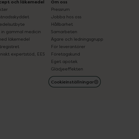
cept och läkemedel
Om oss
kter
Pressrum
tnadsskyddet
Jobba hos oss
edelsutbyte
Hållbarhet
in gammal medicin
Samarbeten
med läkemedel
Ägare och ledningsgrupp
registret
För leverantörer
oniskt expertstöd, EES
Företagskund
Eget apotek
Glädjeeffekten
Cookieinställningar