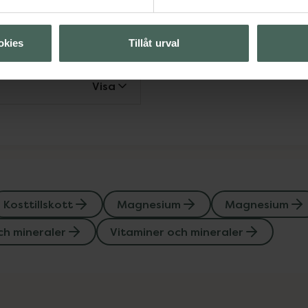
Visa
okies
Tillåt urval
Visa
Kosttillskott
Magnesium
Magnesium
ch mineraler
Vitaminer och mineraler