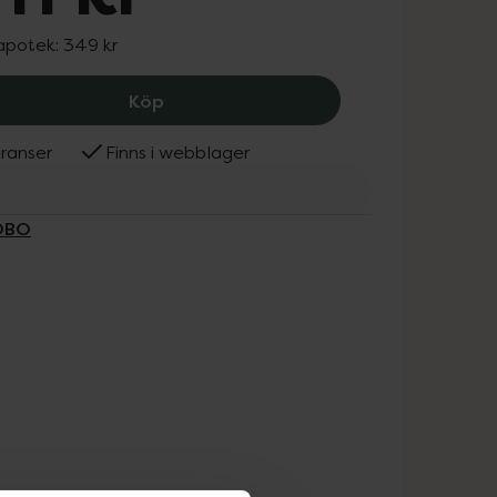
 apotek:
349 kr
Nordbo Pure Magnesium, 311 kr.
Köp
ranser
Finns i webblager
RDBO