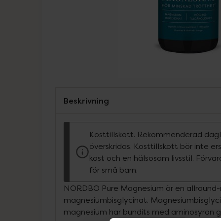
Beskrivning
Kosttillskott. Rekommenderad dagli
överskridas. Kosttillskott bör inte e
kost och en hälsosam livsstil. Förva
för små barn.
NORDBO Pure Magnesium är en allround
magnesiumbisglycinat. Magnesiumbisglyci
magnesium har bundits med aminosyran gly