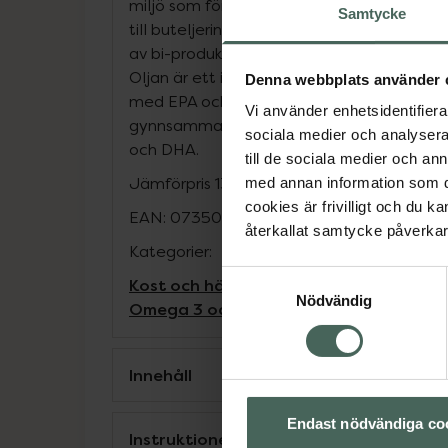
miljö som för djur och människor. Extremt 
Samtycke
till buteljering enbart går 3-4 timmar. Olja
av bi-produkter från fiskindustrin och bidr
Oljan är ett icke-koncentrat och innehåller
Denna webbplats använder 
med EPA och DHA som bidrar till hjärtats 
Vi använder enhetsidentifierar
gynnsamma effekten uppnås vid ett dagli
sociala medier och analysera 
och DHA.
till de sociala medier och a
Jämförpris
1395,02 kr
/
l
med annan information som du 
cookies är frivilligt och du k
EAN:
07350076867131
återkallat samtycke påverkar 
Kategorier:
Samtyckesval
Kost och hälsa
Kosttillskott
Kosttillskot
Nödvändig
Omega 3 och fettsyror
Omega 3 och fe
Innehåll
Endast nödvändiga co
Instruktioner