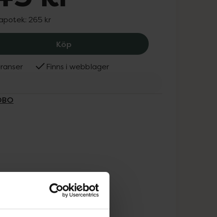
 apotek:
265 kr
Nordbo Omega-3 ASC, 245 kr.
Köp
ranser
Finns i webblager
RDBO