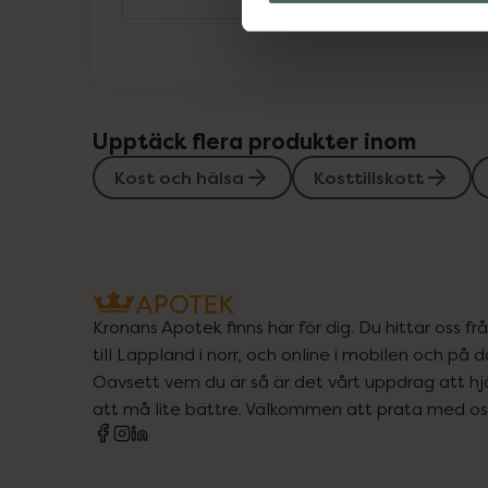
Upptäck flera produkter inom
Kost och hälsa
Kosttillskott
Kronans Apotek finns här för dig. Du hittar oss fr
till Lappland i norr, och online i mobilen och på d
Oavsett vem du är så är det vårt uppdrag att hjä
att må lite bättre. Välkommen att prata med os