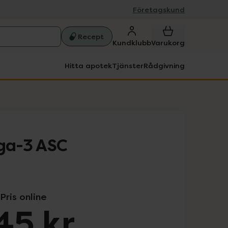
Företagskund
Recept
Kundklubb
Varukorg
Hitta apotek
Tjänster
Rådgivning
ga-3 ASC
Pris online
45 kr