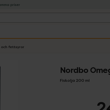
amma priser
och fettsyror
Nordbo Ome
Fiskolja 200 ml
2