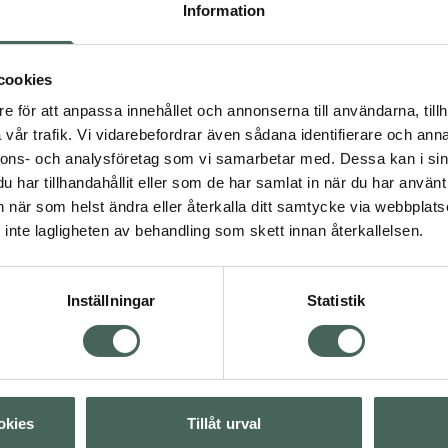
färsk då det från fångst
Information
n framställs via ny teknik
ar därmed till zero waste.
 Omega 3, 6, 7, 9 och 11,
cookies
normala funktion. Den
e för att anpassa innehållet och annonserna till användarna, tillh
gt intag av 250 mg EPA
vår trafik. Vi vidarebefordrar även sådana identifierare och anna
nnons- och analysföretag som vi samarbetar med. Dessa kan i sin
har tillhandahållit eller som de har samlat in när du har använt 
an när som helst ändra eller återkalla ditt samtycke via webbplats
inte lagligheten av behandling som skett innan återkallelsen.
t
Inställningar
Statistik
ttsyror
Visa
okies
Tillåt urval
Visa