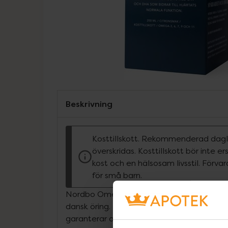
Beskrivning
Kosttillskott. Rekommenderad dagli
överskridas. Kosttillskott bör inte e
kost och en hälsosam livsstil. Förva
för små barn.
Nordbo Omega-3 innehåller färsk och obeh
dansk öring. Produkten är fullt spårbar och 
garanterar att den är hållbart producerad