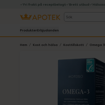
Fri frakt på receptbelagt
Brett utbud
Hälsos
Sök
Produkter
Erbjudanden
Hem
Kost och hälsa
Kosttillskott
Omega 3 
Hoppa över Lista
Lista: . Innehåller 1 objekt.