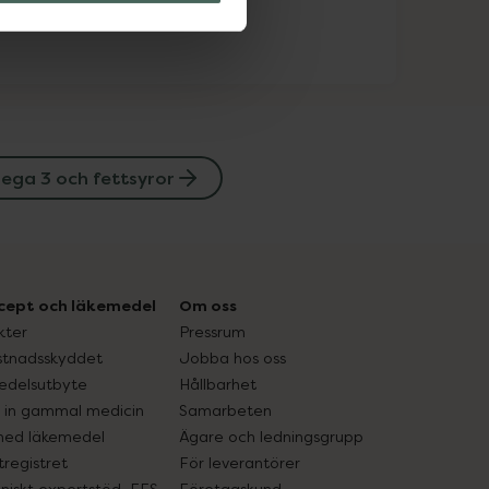
ga 3 och fettsyror
cept och läkemedel
Om oss
kter
Pressrum
tnadsskyddet
Jobba hos oss
edelsutbyte
Hållbarhet
in gammal medicin
Samarbeten
med läkemedel
Ägare och ledningsgrupp
registret
För leverantörer
oniskt expertstöd, EES
Företagskund