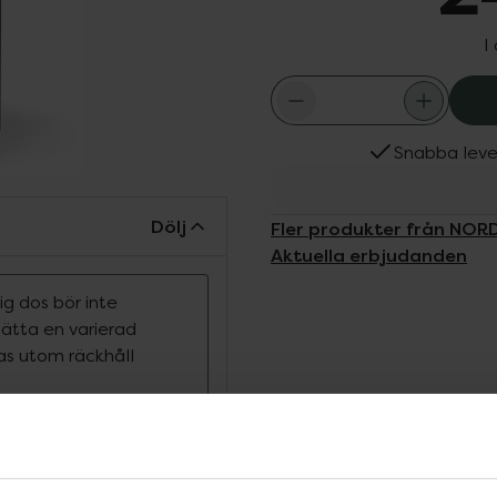
I
Snabba leve
Dölj
Fler produkter från NO
Aktuella erbjudanden
g dos bör inte
rsätta en varierad
ras utom räckhåll
andlad fiskolja från
ASC-certifierad, vilket
, med respekt för såväl