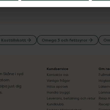
Kosttillskott
Omega 3 och fettsyror
Ome
Kundservice
Om re
ån Skåne i syd
Kontakta oss
Fullma
atorn.
Vanliga frågor
Högkos
lpa just dig
Hitta apotek
Läkem
s.
Handla tryggt
Lämna 
Leverans, betalning och retur
Resa 
Kundklubb
Recept
Sajtens tillgänglighet
Elektr