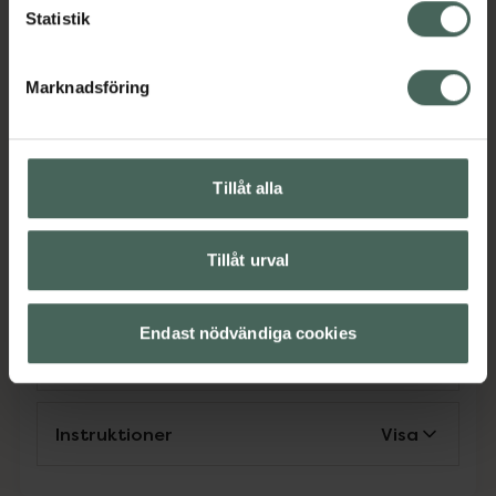
återvinnas oändligt och skyddar produkten
Statistik
mot fukt och luft.
EAN:
07350076867896
Marknadsföring
Kategorier:
B-vitamin
B-vitamin
Kost och hälsa
Kosttillskott
Kosttillskott
Q10
Q10
Tillåt alla
Veganskt kosttillskott
Veganskt kosttillskott
Vitaminer och mineraler
Tillåt urval
Vitaminer och mineraler
Endast nödvändiga cookies
Innehåll
Visa
Instruktioner
Visa