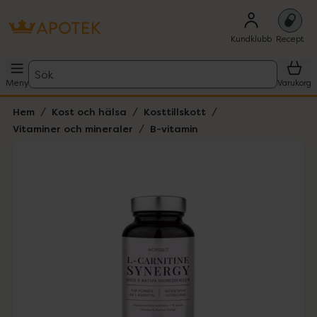
Kundklubb
Recept
Sök
Meny
Varukorg
Hem
Kost och hälsa
Kosttillskott
Vitaminer och mineraler
B-vitamin
Hoppa över Lista
Lista: . Innehåller 1 objekt.