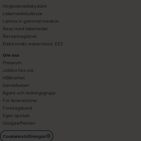
Högkostnadsskyddet
Läkemedelsutbyte
Lämna in gammal medicin
Resa med läkemedel
Receptregistret
Elektroniskt expertstöd, EES
Om oss
Pressrum
Jobba hos oss
Hållbarhet
Samarbeten
Ägare och ledningsgrupp
För leverantörer
Företagskund
Eget apotek
Glädjeeffekten
Cookieinställningar