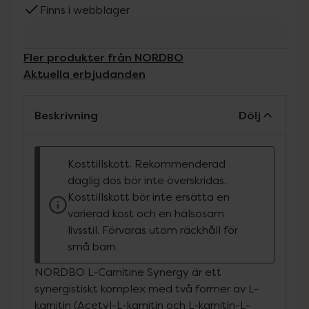
Finns i webblager
Fler produkter från NORDBO
Aktuella erbjudanden
Beskrivning
Dölj
Kosttillskott. Rekommenderad
daglig dos bör inte överskridas.
Kosttillskott bör inte ersätta en
varierad kost och en hälsosam
livsstil. Förvaras utom räckhåll för
små barn.
NORDBO L-Carnitine Synergy är ett
synergistiskt komplex med två former av L-
karnitin (Acetyl-L-karnitin och L-karnitin-L-