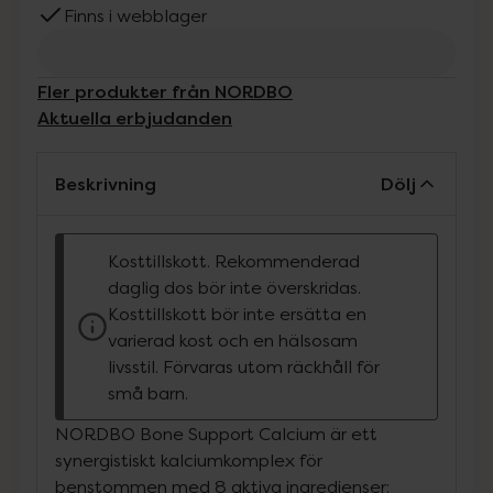
Finns i webblager
Fler produkter från NORDBO
Aktuella erbjudanden
Beskrivning
Dölj
Kosttillskott. Rekommenderad
daglig dos bör inte överskridas.
Kosttillskott bör inte ersätta en
varierad kost och en hälsosam
livsstil. Förvaras utom räckhåll för
små barn.
NORDBO Bone Support Calcium är ett
synergistiskt kalciumkomplex för
benstommen med 8 aktiva ingredienser: