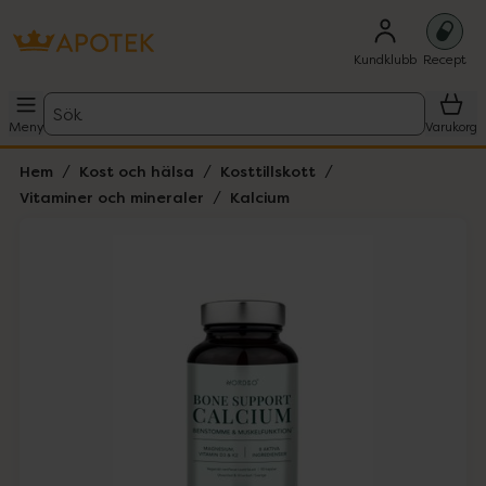
Kundklubb
Recept
Sök
Meny
Varukorg
Hem
Kost och hälsa
Kosttillskott
Vitaminer och mineraler
Kalcium
Hoppa över Lista
Lista: . Innehåller 1 objekt.