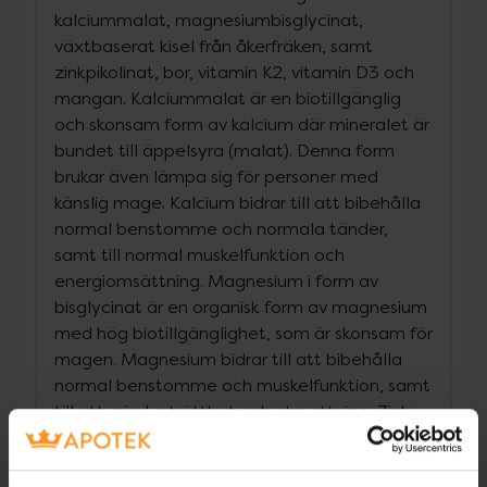
kalciummalat, magnesiumbisglycinat,
växtbaserat kisel från åkerfräken, samt
zinkpikolinat, bor, vitamin K2, vitamin D3 och
mangan. Kalciummalat är en biotillgänglig
och skonsam form av kalcium där mineralet är
bundet till äppelsyra (malat). Denna form
brukar även lämpa sig för personer med
känslig mage. Kalcium bidrar till att bibehålla
normal benstomme och normala tänder,
samt till normal muskelfunktion och
energiomsättning. Magnesium i form av
bisglycinat är en organisk form av magnesium
med hög biotillgänglighet, som är skonsam för
magen. Magnesium bidrar till att bibehålla
normal benstomme och muskelfunktion, samt
till att minska trötthet och utmattning. Zink
bidrar till att bibehålla normal benstomme
och skyddar cellerna mot oxidativ stress.