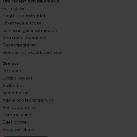
Om recept och läkemedel
Fullmakter
Högkostnadsskyddet
Läkemedelsutbyte
Lämna in gammal medicin
Resa med läkemedel
Receptregistret
Elektroniskt expertstöd, EES
Om oss
Pressrum
Jobba hos oss
Hållbarhet
Samarbeten
Ägare och ledningsgrupp
För leverantörer
Företagskund
Eget apotek
Glädjeeffekten