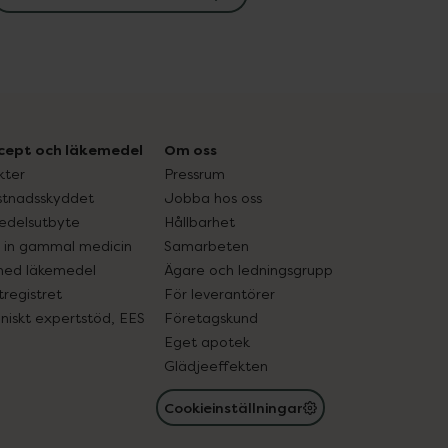
cept och läkemedel
Om oss
kter
Pressrum
tnadsskyddet
Jobba hos oss
edelsutbyte
Hållbarhet
in gammal medicin
Samarbeten
med läkemedel
Ägare och ledningsgrupp
registret
För leverantörer
oniskt expertstöd, EES
Företagskund
Eget apotek
Glädjeeffekten
Cookieinställningar