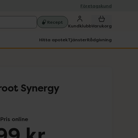
Företagskund
Recept
Kundklubb
Varukorg
Hitta apotek
Tjänster
Rådgivning
root Synergy
Pris online
99 kr