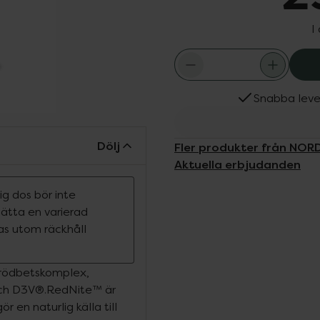
I
Snabba leve
Dölj
Fler produkter från NO
Aktuella erbjudanden
g dos bör inte
rsätta en varierad
ras utom räckhåll
t rödbetskomplex,
och D3V®.RedNite™ är
 en naturlig källa till