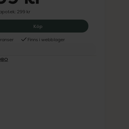
 apotek:
299 kr
Nordbo Beetroot Synergy, 299 kr.
Köp
ranser
Finns i webblager
RDBO