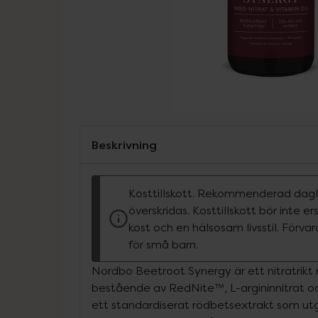
Beskrivning
Kosttillskott. Rekommenderad dagli
överskridas. Kosttillskott bör inte e
kost och en hälsosam livsstil. Förva
för små barn.
Nordbo Beetroot Synergy är ett nitratrik
bestående av RedNite™, L-argininnitrat 
ett standardiserat rödbetsextrakt som utgör