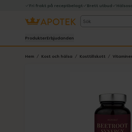
Fri frakt på receptbelagt
Brett utbud
Hälsos
Sök
Produkter
Erbjudanden
Hem
Kost och hälsa
Kosttillskott
Vitamine
Hoppa över Lista
Lista: . Innehåller 1 objekt.