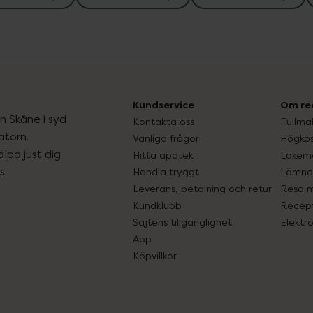
Kundservice
Om re
ån Skåne i syd
Kontakta oss
Fullma
atorn.
Vanliga frågor
Högkos
lpa just dig
Hitta apotek
Läkem
s.
Handla tryggt
Lämna 
Leverans, betalning och retur
Resa 
Kundklubb
Recept
Sajtens tillgänglighet
Elektr
App
Köpvillkor