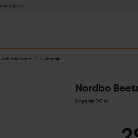
amma priser
r och mineraler
D-vitamin
Nordbo Beet
Kapslar 90 st
2