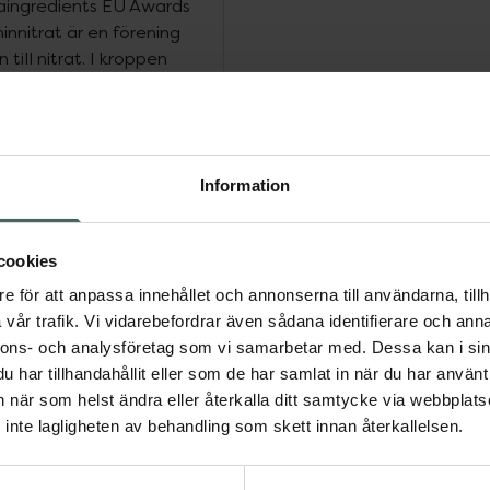
traingredients EU Awards
innitrat är en förening
ill nitrat. I kroppen
 omvandlas till
kommande signalmolekyl i
n celler.Nitrat
syrenivåer och hög
Information
oot Synergy ger 200-400
 ett par timmar före
egansk källa till vitamin
cookies
 av europeiskt ursprung
idrar till att bibehålla
e för att anpassa innehållet och annonserna till användarna, tillh
rnas normala funktion
vår trafik. Vi vidarebefordrar även sådana identifierare och anna
r veganskt certifierad
nnons- och analysföretag som vi samarbetar med. Dessa kan i sin
tillverkad i Sverige av
har tillhandahållit eller som de har samlat in när du har använt 
Malmö, som tar fram
an när som helst ändra eller återkalla ditt samtycke via webbplats
ation och
inte lagligheten av behandling som skett innan återkallelsen.
 locket av metall. Glas
 ett fullständigt skydd