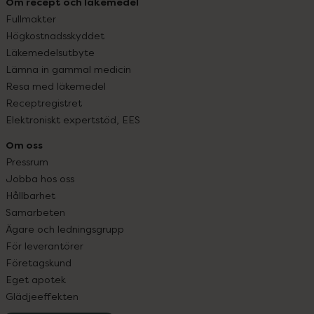
Om recept och läkemedel
Fullmakter
Högkostnadsskyddet
Läkemedelsutbyte
Lämna in gammal medicin
Resa med läkemedel
Receptregistret
Elektroniskt expertstöd, EES
Om oss
Pressrum
Jobba hos oss
Hållbarhet
Samarbeten
Ägare och ledningsgrupp
För leverantörer
Företagskund
Eget apotek
Glädjeeffekten