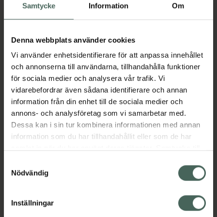
Samtycke
Information
Om
bevisats återställa den naturliga balansen i
hudens mikrobiom, stärka hudens
skyddsbarriär och förbättra hudförnyelsen.
Denna webbplats använder cookies
Mikrobiotiskt skogsextrakt har även visats
minska rodnad och irritation och öka
Vi använder enhetsidentifierare för att anpassa innehållet
produkten av kollagen som bromsar
och annonserna till användarna, tillhandahålla funktioner
åldrandet. Allt detta ger en frisk, balanserad
för sociala medier och analysera vår trafik. Vi
och strålande hy
vidarebefordrar även sådana identifierare och annan
information från din enhet till de sociala medier och
.Microbiome Strengthening Body Lotion har
annons- och analysföretag som vi samarbetar med.
en rik men icke-fet konsistens som absorberas
Dessa kan i sin tur kombinera informationen med annan
lätt av huden och gör den mjuk och silkeslen.
information som du har tillhandahållit eller som de har
Denna kroppslotion innehåller även
samlat in när du har använt deras tjänster. Samtycke till
näringsgivande sheasmör och har en fräsch
cookies är frivilligt och du kan när som helst ändra eller
Samtyckesval
doft av skog. Microbiome Strengthenin
återkalla ditt samtycke via webbplatsens
Nödvändig
cookieinställningar. Ett återkallat samtycke påverkar inte
Jämförpris
1,79 kr
/
ml
lagligheten av behandling som skett innan återkallelsen.
Inställningar
EAN:
06430058512363