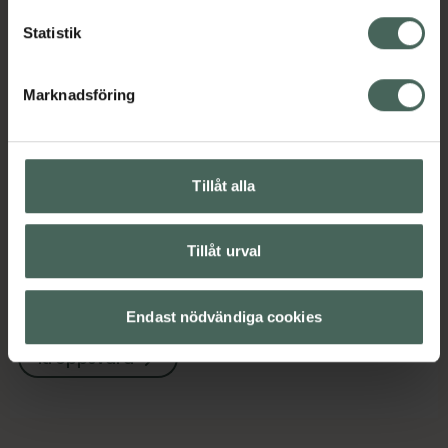
Kategorier:
Statistik
Bodylotion
Hudvård
Kroppsvård
Marknadsföring
Innehåll
Visa
Instruktioner
Visa
Tillåt alla
Tillåt urval
Upptäck flera produkter inom
Bodylotion
Hudvård
Endast nödvändiga cookies
Kroppsvård