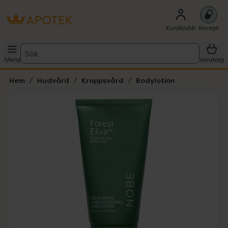
Kundklubb
Recept
Sök
Meny
Varukorg
Hem
Hudvård
Kroppsvård
Bodylotion
Hoppa över Lista
Lista: . Innehåller 1 objekt.