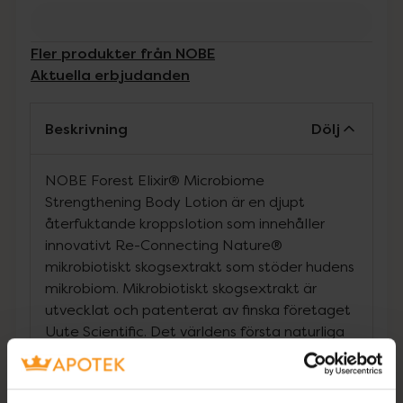
Fler produkter från NOBE
Aktuella erbjudanden
Beskrivning
Dölj
NOBE Forest Elixir® Microbiome
Strengthening Body Lotion är en djupt
återfuktande kroppslotion som innehåller
innovativt Re-Connecting Nature®
mikrobiotiskt skogsextrakt som stöder hudens
mikrobiom. Mikrobiotiskt skogsextrakt är
utvecklat och patenterat av finska företaget
Uute Scientific. Det världens första naturliga
ingrediens som motsvarar skogens varierade
och rika biologiska mångfald. Extraktet är
gjort av förnybara källor och har vetenskapligt