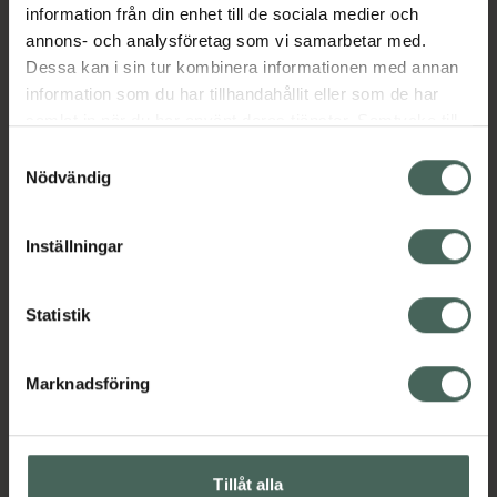
information från din enhet till de sociala medier och
EAN:
05000167408171
annons- och analysföretag som vi samarbetar med.
Kategorier:
Dessa kan i sin tur kombinera informationen med annan
information som du har tillhandahållit eller som de har
Ansiktskräm
Ansiktsvård
Hudvård
Nattkräm
samlat in när du har använt deras tjänster. Samtycke till
cookies är frivilligt och du kan när som helst ändra eller
Samtyckesval
återkalla ditt samtycke via webbplatsens
Nödvändig
Innehåll
Visa
cookieinställningar. Ett återkallat samtycke påverkar inte
lagligheten av behandling som skett innan återkallelsen.
Inställningar
Instruktioner
Visa
Statistik
Upptäck flera produkter inom
Marknadsföring
Ansiktskräm
Ansiktsvård
Hudvård
Nattkräm
Tillåt alla