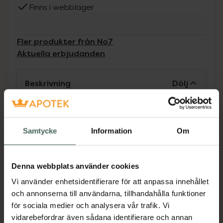
Finns i webblager
Fler produkter från No7
Aktuella erbjudanden
Beskrivning
Dölj
No7 Protect & Perfect Intense Advanced
Night Cream är en återfuktande nattkräm
Samtycke
Information
Om
med reparerande egenskaper. Fuktkrämen är
berikad med antirynk-teknologin Matrixyl
3000 Plus och innehåller peptider och
Denna webbplats använder cookies
kollagen som hjälper till att minimera synliga
Vi använder enhetsidentifierare för att anpassa innehållet
rynkor och fina linjer. Ansiktskrämen innehåller
och annonserna till användarna, tillhandahålla funktioner
bland annat sheasmör, hyaluronsyra, C-
för sociala medier och analysera vår trafik. Vi
vitamin, E-vitamin och A-vitamin. Med en
vidarebefordrar även sådana identifierare och annan
avkopplande doft. 50 ml.