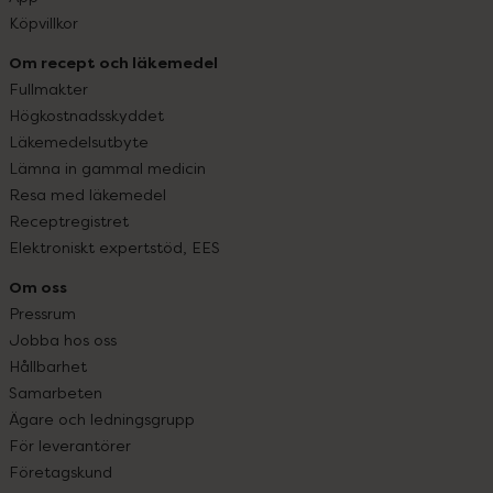
Köpvillkor
Om recept och läkemedel
Fullmakter
Högkostnadsskyddet
Läkemedelsutbyte
Lämna in gammal medicin
Resa med läkemedel
Receptregistret
Elektroniskt expertstöd, EES
Om oss
Pressrum
Jobba hos oss
Hållbarhet
Samarbeten
Ägare och ledningsgrupp
För leverantörer
Företagskund