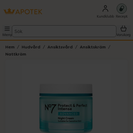
Kundklubb
Recept
Sök
Meny
Varukorg
Hem
Hudvård
Ansiktsvård
Ansiktskräm
Nattkräm
Hoppa över Lista
Lista: . Innehåller 1 objekt.