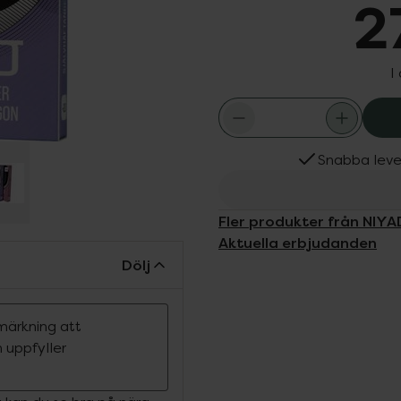
2
I
Snabba leve
Fler produkter från NIY
Aktuella erbjudanden
Dölj
märkning att
 uppfyller