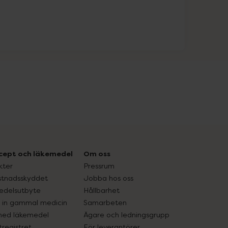
cept och läkemedel
Om oss
kter
Pressrum
tnadsskyddet
Jobba hos oss
edelsutbyte
Hållbarhet
in gammal medicin
Samarbeten
med läkemedel
Ägare och ledningsgrupp
registret
För leverantörer