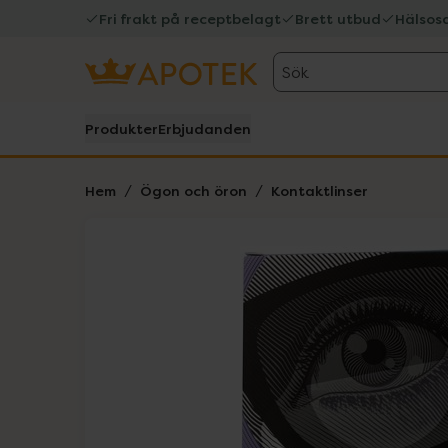
Fri frakt på receptbelagt
Brett utbud
Hälsos
Sök
Produkter
Erbjudanden
Hem
Ögon och öron
Kontaktlinser
Hoppa över Lista
Lista: . Innehåller 4 objekt.