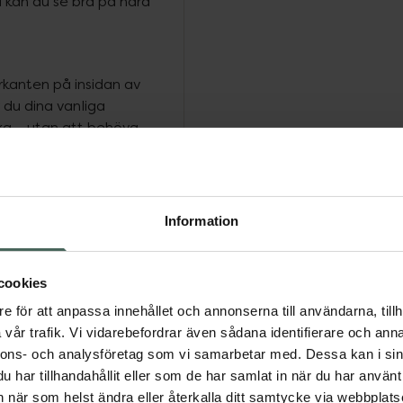
å kan du se bra på nära
erkanten på insidan av
 du dina vanliga
rka – utan att behöva
glasögon, skyddsglasögon
t på nära håll. Linserna
d behov och är
ttas mellan olika
Information
ler ett stilrent etui för
r designade för dig som är
å nära håll, exempelvis
cookies
iktig information om
e för att anpassa innehållet och annonserna till användarna, tillh
sk produkt och omfattas
vår trafik. Vi vidarebefordrar även sådana identifierare och anna
rav. Av denna anledning
nnons- och analysföretag som vi samarbetar med. Dessa kan i sin
ingen är bruten.
har tillhandahållit eller som de har samlat in när du har använt 
an när som helst ändra eller återkalla ditt samtycke via webbplats