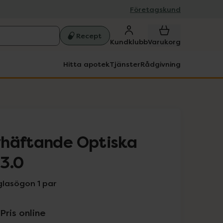
Företagskund
Recept
Kundklubb
Varukorg
Hitta apotek
Tjänster
Rådgivning
vhäftande Optiska
+3.0
glasögon 1 par
Pris online