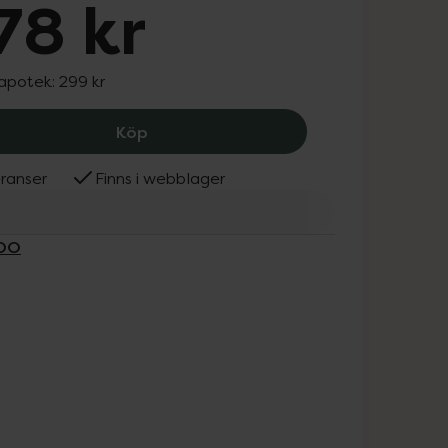
78 kr
 apotek:
299 kr
NIYADO Självhäftande Optiska Silikon
Köp
ranser
Finns i webblager
ADO