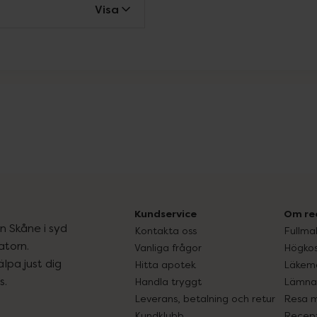
Visa
Kundservice
Om re
ån Skåne i syd
Kontakta oss
Fullma
atorn.
Vanliga frågor
Högkos
lpa just dig
Hitta apotek
Läkem
s.
Handla tryggt
Lämna 
Leverans, betalning och retur
Resa 
Kundklubb
Recept