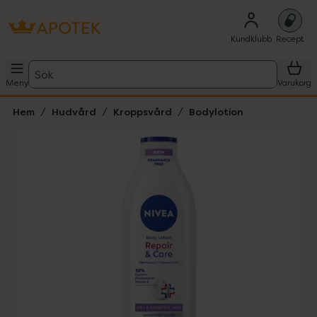
Kundklubb
Recept
Sök
Meny
Varukorg
Hem
Hudvård
Kroppsvård
Bodylotion
Hoppa över Lista
Lista: . Innehåller 1 objekt.