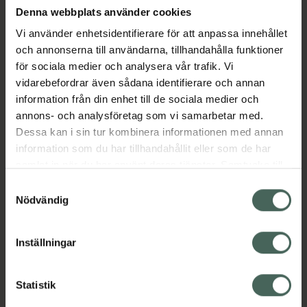
dig åerfuktad i upp till 72 timmar. Upplev
Denna webbplats använder cookies
långvarig komfort med denna lotion när de
Vi använder enhetsidentifierare för att anpassa innehållet
arbetar aktivt för att lugna hudirritationer
och annonserna till användarna, tillhandahålla funktioner
samtidigt som den mjukgör och återfuktar för
för sociala medier och analysera vår trafik. Vi
en välmående hud. Formulan är doftfri och
vidarebefordrar även sådana identifierare och annan
har även blivit dermatologiskt godkänd, vilket
information från din enhet till de sociala medier och
gör den till det trygga valet för dig med
annons- och analysföretag som vi samarbetar med.
känslig hud. Säg hejdå till obehag och hej till
Dessa kan i sin tur kombinera informationen med annan
långvarig återfuktning med NIVEA Repair &
information som du har tillhandahållit eller som de har
Care Fragrance Free Body Lotion!
samlat in när du har använt deras tjänster. Samtycke till
EAN:
04006000193816
cookies är frivilligt och du kan när som helst ändra eller
Samtyckesval
återkalla ditt samtycke via webbplatsens
Nödvändig
Kategorier:
cookieinställningar. Ett återkallat samtycke påverkar inte
Bodylotion
Dermatologisk hudvård
lagligheten av behandling som skett innan återkallelsen.
Inställningar
Hudvård
Kroppsvård
Statistik
Innehåll
Visa