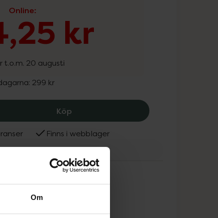
Online
:
,25 kr
r t.o.m. 20 augusti
 dagarna:
299 kr
Nioxin System 1 Shampoo for Thinning
Köp
ranser
Finns i webblager
n
Om