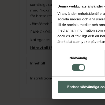
samtidigt som det förtjockar och stärker h
Denna webbplats använder 
med Nioxin System 1 Conditioner och Niox
Vi använder enhetsidentifierar
för bästa resultat.
Finns i 2 storlekar: 300 
sociala medier och analysera 
Jämförpris
0,95 kr
/
ml
till de sociala medier och a
med annan information som du 
EAN:
04064666843209
cookies är frivilligt och du k
Kategorier:
återkallat samtycke påverkar 
Håravfall för män
Håravfall för män
Hår
Samtyckesval
Nödvändig
Innehåll
Instruktioner
Endast nödvändiga co