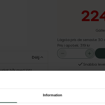
224
Gälle
Lägsta pris de senaste 30
Pris i apotek:
319 kr
Dölj
Snabba leve
rligt hår med lätt
lad Nioxin-rutin, särskilt
Fler produkter från Nioxi
ukturen. Detta
Aktuella erbjudanden
avlägsnar smuts,
 hårbotten och hår. Detta
Information
po innehåller niacinamid
 från rot till topp