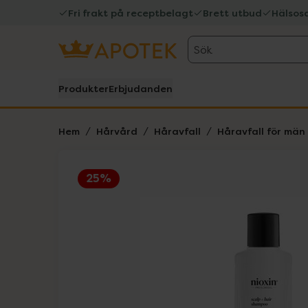
Fri frakt på receptbelagt
Brett utbud
Hälsos
Sök
Produkter
Erbjudanden
Hem
Hårvård
Håravfall
Håravfall för män
25%
Hoppa över Lista
Lista: . Innehåller 1 objekt.