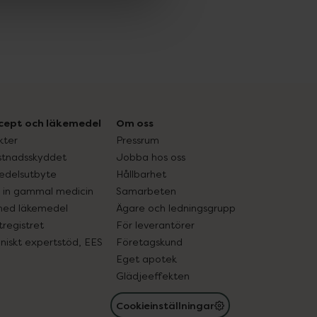
cept och läkemedel
Om oss
kter
Pressrum
tnadsskyddet
Jobba hos oss
edelsutbyte
Hållbarhet
in gammal medicin
Samarbeten
med läkemedel
Ägare och ledningsgrupp
registret
För leverantörer
oniskt expertstöd, EES
Företagskund
Eget apotek
Glädjeeffekten
Cookieinställningar