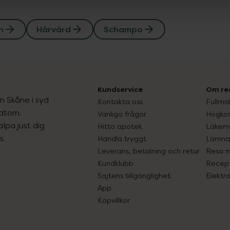
n
Hårvård
Schampo
Kundservice
Om re
ån Skåne i syd
Kontakta oss
Fullma
atorn.
Vanliga frågor
Högkos
lpa just dig
Hitta apotek
Läkem
s.
Handla tryggt
Lämna 
Leverans, betalning och retur
Resa 
Kundklubb
Recept
Sajtens tillgänglighet
Elektr
App
Köpvillkor