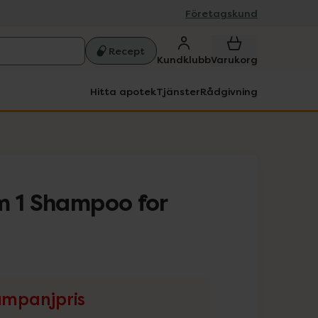
Företagskund
Recept
Kundklubb
Varukorg
Hitta apotek
Tjänster
Rådgivning
m 1 Shampoo for
mpanjpris