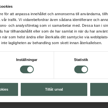
årstrukturen. Avsluta
cookies
in System 1 Treatment
e för att anpassa innehållet och annonserna till användarna, tillh
ml och 1000 ml.
vår trafik. Vi vidarebefordrar även sådana identifierare och anna
nnons- och analysföretag som vi samarbetar med. Dessa kan i sin
har tillhandahållit eller som de har samlat in när du har använt 
an när som helst ändra eller återkalla ditt samtycke via webbplats
inte lagligheten av behandling som skett innan återkallelsen.
vård
Schampo
Inställningar
Statistik
Visa
Visa
okies
Tillåt urval