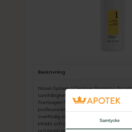
Beskrivning
Nioxin System 1 Cleanser Shampoo för natu
tunnhårighet är det första steget i en trede
framtagen för att stärka håret och hårstr
professionella schampo rengör huden och 
överflödig olja och andra miljörester från
Samtycke
kliniskt och dermatologiskt testade scham
och biotin som återfuktar hårbotten och hår