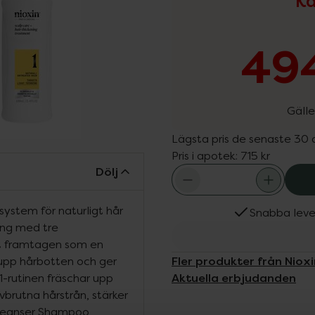
Ka
494
Gälle
Lägsta pris de senaste 30
Pris i apotek:
715 kr
Dölj
system för naturligt hår
Snabba leve
ing med tre
ilt framtagen som en
Fler produkter från Nioxi
upp hårbotten och ger
Aktuella erbjudanden
 1-rutinen fräschar upp
vbrutna hårstrån, stärker
Cleanser Shampoo