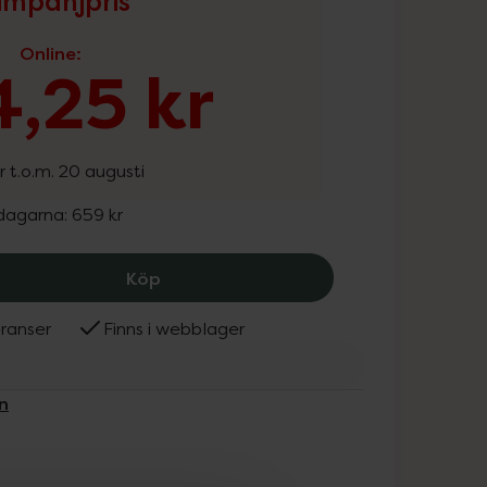
mpanjpris
Online
:
,25 kr
r t.o.m. 20 augusti
 dagarna:
659 kr
Nioxin System 1 Loyalty Kit for Thinni
Köp
ranser
Finns i webblager
n