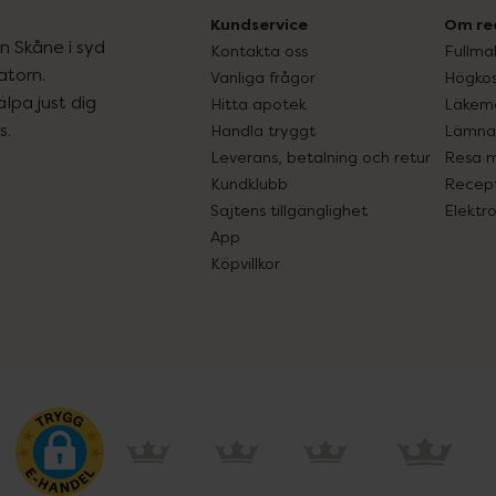
Kundservice
Om re
ån Skåne i syd
Kontakta oss
Fullma
atorn.
Vanliga frågor
Högkos
lpa just dig
Hitta apotek
Läkem
s.
Handla tryggt
Lämna 
Leverans, betalning och retur
Resa 
Kundklubb
Recept
Sajtens tillgänglighet
Elektr
App
Köpvillkor