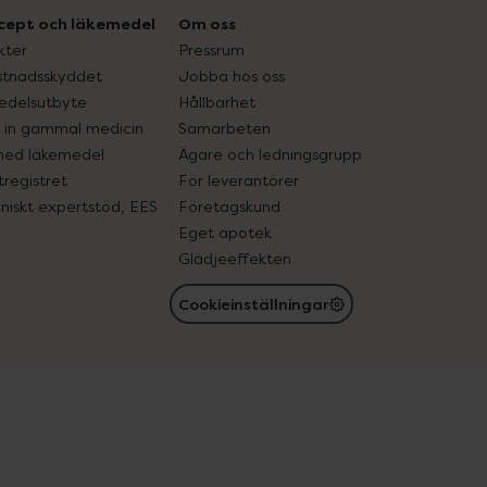
cept och läkemedel
Om oss
kter
Pressrum
tnadsskyddet
Jobba hos oss
edelsutbyte
Hållbarhet
in gammal medicin
Samarbeten
med läkemedel
Ägare och ledningsgrupp
registret
För leverantörer
oniskt expertstöd, EES
Företagskund
Eget apotek
Glädjeeffekten
Cookieinställningar