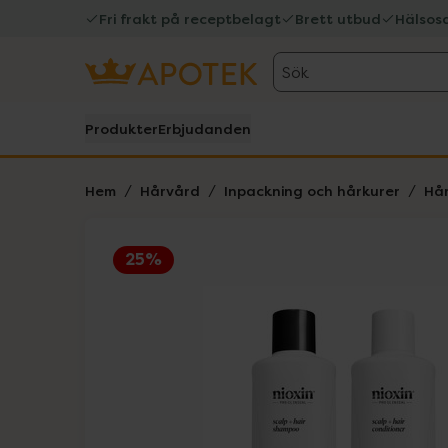
Fri frakt på receptbelagt
Brett utbud
Hälsos
Sök
Produkter
Erbjudanden
Hem
Hårvård
Inpackning och hårkurer
Hår
25%
Hoppa över Lista
Lista: . Innehåller 1 objekt.