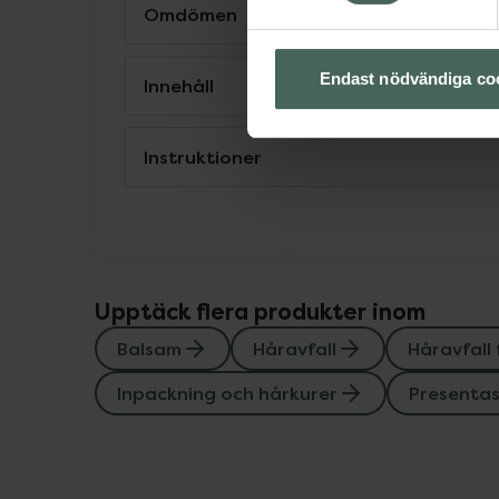
Omdömen
Endast nödvändiga co
Innehåll
Instruktioner
Upptäck flera produkter inom
Balsam
Håravfall
Håravfall
Inpackning och hårkurer
Presenta