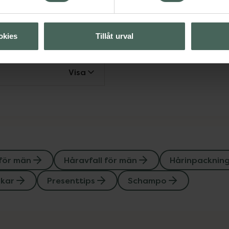
Visa
okies
Tillåt urval
Visa
Visa
 för män
Håravfall för män
Hårinpacknin
skar
Presenttips
Schampo