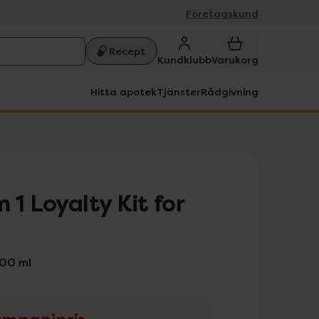
Företagskund
Recept
Kundklubb
Varukorg
Hitta apotek
Tjänster
Rådgivning
 1 Loyalty Kit for
00 ml