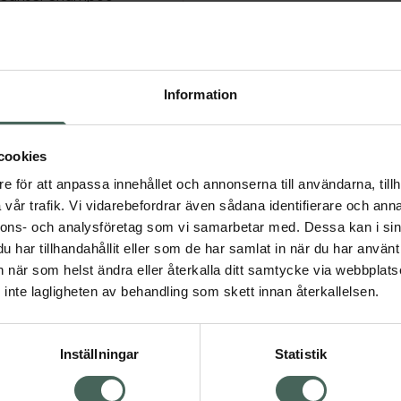
r från hårbotten och hår.
ättviktigt balsam som
amtidigt som det
 Scalp & Hair Treatment
Information
 ge ett hår som ser
e hårstrå. Kitet har
 av avbrutna hårstrån
cookies
rsökning bland 230
e för att anpassa innehållet och annonserna till användarna, tillh
örd av SIRS, 2016
vår trafik. Vi vidarebefordrar även sådana identifierare och anna
nnons- och analysföretag som vi samarbetar med. Dessa kan i sin
har tillhandahållit eller som de har samlat in när du har använt 
an när som helst ändra eller återkalla ditt samtycke via webbplats
inte lagligheten av behandling som skett innan återkallelsen.
fall för män
hårkurer
Presentaskar
Inställningar
Statistik