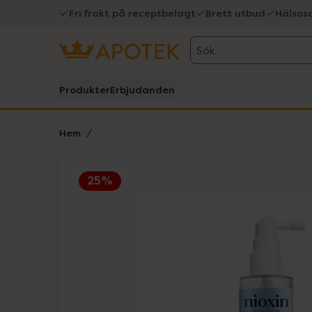
Fri frakt på receptbelagt
Brett utbud
Hälsos
Sök
Produkter
Erbjudanden
Hem
25%
Hoppa över Lista
Lista: . Innehåller 1 objekt.