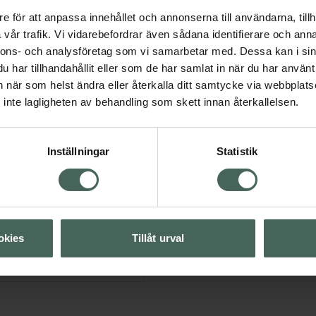
Kliniskt och
e för att anpassa innehållet och annonserna till användarna, tillh
Hairloss shampoo och
vår trafik. Vi vidarebefordrar även sådana identifierare och anna
nnons- och analysföretag som vi samarbetar med. Dessa kan i sin
har tillhandahållit eller som de har samlat in när du har använt 
an när som helst ändra eller återkalla ditt samtycke via webbplats
inte lagligheten av behandling som skett innan återkallelsen.
Inställningar
Statistik
Visa
Visa
okies
Tillåt urval
Visa