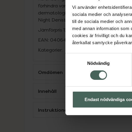
förhindra vanliga orsaker till tunnhårighet. 
Vi använder enhetsidentifierar
dermatologiskt testad. Använd med Anti-
sociala medier och analysera 
Night Denisty Rescue för bästa resultat.
till de sociala medier och a
med annan information som du 
Jämförpris
12,14 kr
/
ml
cookies är frivilligt och du k
EAN:
04064666842554
återkallat samtycke påverkar 
Kategorier:
Samtyckesval
Nödvändig
Omdömen
Innehåll
Endast nödvändiga co
Instruktioner