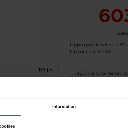
603
Gälle
Lägsta pris de senaste 30
Pris i apotek:
849 kr
Dölj
Utgått ur sortimentet. Va
något av våra fysiska Kr
ande leave-in-behandling
d en kliniskt bevisad
a och koffein som
Fler produkter från Utgå
s förankring, minska
Aktuella erbjudanden
Information
re hår från första
kat med innovativa och
cookies
tödja frisk hårväxt och