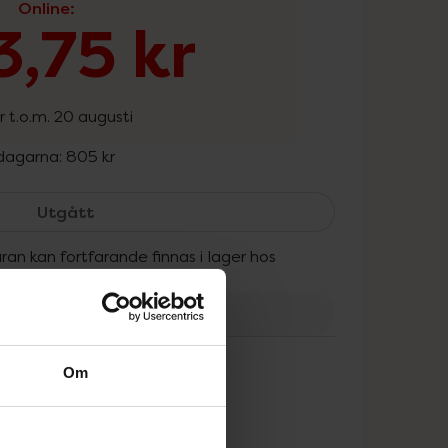
Online
:
,75 kr
r t.o.m. 20 augusti
 dagarna:
805 kr
Nioxin Anti-Hairloss Treatment, 603.75 kr.
Utgått
ran kan fortfarande finnas i lager hos
onans Apotek.
tt
Om