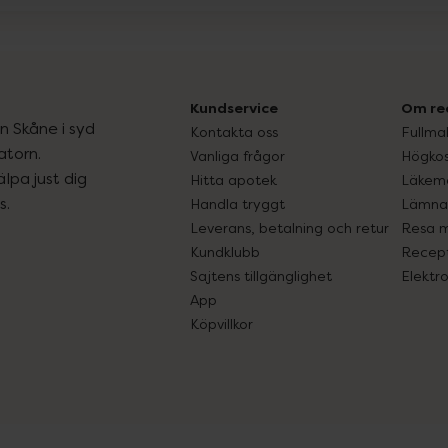
Kundservice
Om re
ån Skåne i syd
Kontakta oss
Fullma
atorn.
Vanliga frågor
Högkos
lpa just dig
Hitta apotek
Läkem
s.
Handla tryggt
Lämna 
Leverans, betalning och retur
Resa 
Kundklubb
Recept
Sajtens tillgänglighet
Elektr
App
Köpvillkor