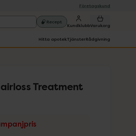
Företagskund
Recept
Kundklubb
Varukorg
Hitta apotek
Tjänster
Rådgivning
Hairloss Treatment
mpanjpris