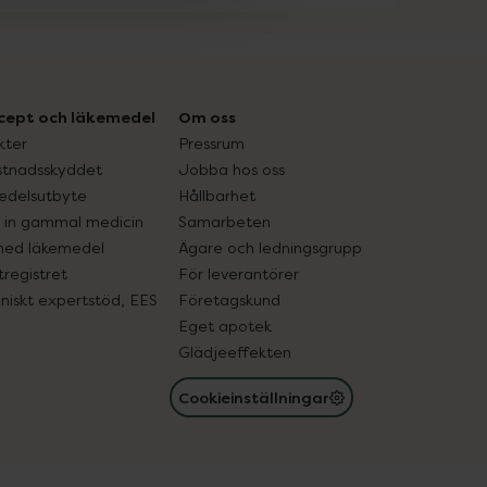
cept och läkemedel
Om oss
kter
Pressrum
tnadsskyddet
Jobba hos oss
edelsutbyte
Hållbarhet
in gammal medicin
Samarbeten
med läkemedel
Ägare och ledningsgrupp
registret
För leverantörer
oniskt expertstöd, EES
Företagskund
Eget apotek
Glädjeeffekten
Cookieinställningar