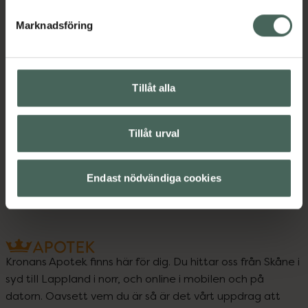
Marknadsföring
Bipacksedel från FASS
Visa
Tillåt alla
Upptäck flera produkter inom
Tillåt urval
Kost och hälsa
Nikotintuggummin
Sluta röka
Endast nödvändiga cookies
Kronans Apotek finns här för dig. Du hittar oss från Skåne i
syd till Lappland i norr, och online i mobilen och på
datorn. Oavsett vem du är så är det vårt uppdrag att