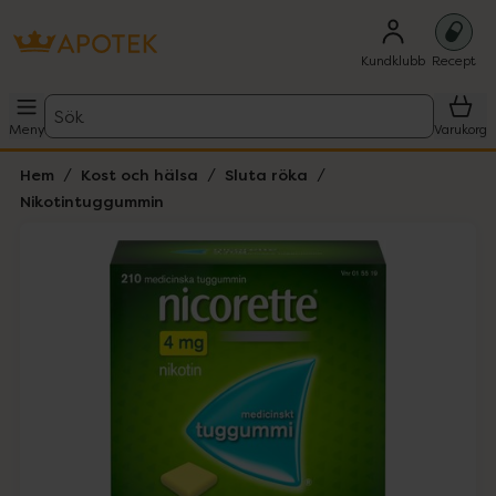
Kundklubb
Recept
Sök
Meny
Varukorg
Hem
Kost och hälsa
Sluta röka
Nikotintuggummin
Hoppa över Lista
Lista: . Innehåller 1 objekt.