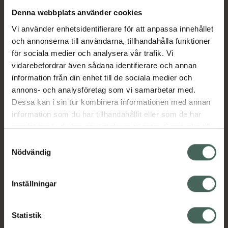
Denna webbplats använder cookies
Sluta röka eller trappa ner när du vill bli rök- &
Vi använder enhetsidentifierare för att anpassa innehållet
nikotinfri med Nicorette tuggummi, ett
och annonserna till användarna, tillhandahålla funktioner
nikotinläkemedel för rökavvänjning. Nicorette
för sociala medier och analysera vår trafik. Vi
nikotintuggummi är kliniskt bevisat att lindra
vidarebefordrar även sådana identifierare och annan
symtom vid abstinensbesvär exempelvis
information från din enhet till de sociala medier och
nikotinbegär och irritation.
annons- och analysföretag som vi samarbetar med.
Jämförpris
2,33 kr
/
st
Dessa kan i sin tur kombinera informationen med annan
EAN:
07046260155190
information som du har tillhandahållit eller som de har
Kategorier:
samlat in när du har använt deras tjänster. Samtycke till
cookies är frivilligt och du kan när som helst ändra eller
Kost och hälsa
Nikotintuggummin
Samtyckesval
återkalla ditt samtycke via webbplatsens
Nödvändig
Sluta röka
cookieinställningar. Ett återkallat samtycke påverkar inte
lagligheten av behandling som skett innan återkallelsen.
Inställningar
Innehåll
Visa
Statistik
Instruktioner
Visa