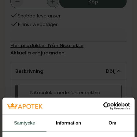
Nicorette 4 mg,
Köp
Snabba leveranser
Finns i webblager
Fler produkter från Nicorette
Aktuella erbjudanden
Beskrivning
Dölj
Nikotinläkemedel är receptfria
läkemedel.
Läs bipacksedeln noga före
användning. Nikotinläkemedel
får inte säljas till personer under
Samtycke
Information
Om
18 år eller om det finns
misstanke om langning.