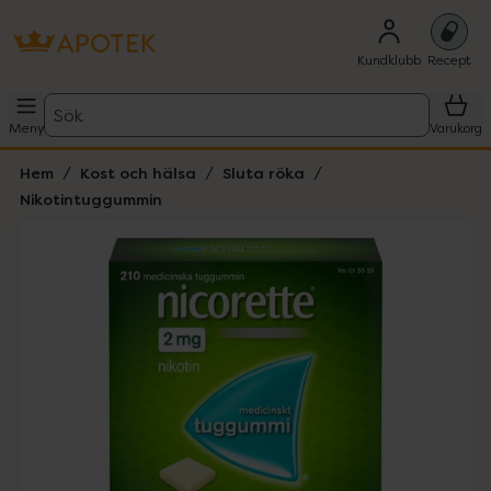
Kundklubb
Recept
Sök
Meny
Varukorg
Hem
Kost och hälsa
Sluta röka
Nikotintuggummin
Hoppa över Lista
Lista: . Innehåller 1 objekt.