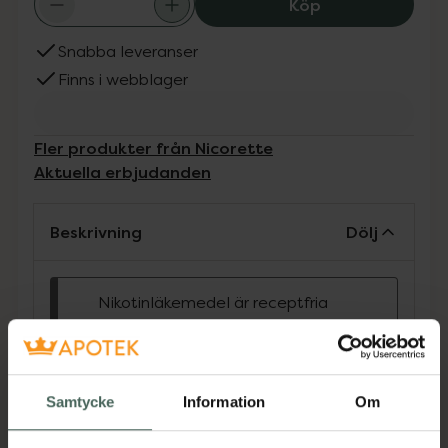
Nicorette 2 mg,
Köp
Snabba leveranser
Finns i webblager
Fler produkter från Nicorette
Aktuella erbjudanden
Beskrivning
Dölj
Nikotinläkemedel är receptfria
läkemedel.
Läs bipacksedeln noga före
användning. Nikotinläkemedel
får inte säljas till personer under
Samtycke
Information
Om
18 år eller om det finns
misstanke om langning.