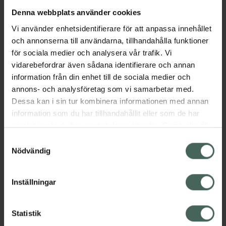
Denna webbplats använder cookies
Sluta röka eller trappa ner när du vill bli rök- &
Vi använder enhetsidentifierare för att anpassa innehållet
nikotinfri med Nicorette tuggummi, ett
och annonserna till användarna, tillhandahålla funktioner
nikotinläkemedel för rökavvänjning. Nicorette
för sociala medier och analysera vår trafik. Vi
nikotintuggummi är kliniskt bevisat att lindra
vidarebefordrar även sådana identifierare och annan
symtom vid abstinensbesvär exempelvis
information från din enhet till de sociala medier och
nikotinbegär och irritation.
annons- och analysföretag som vi samarbetar med.
Jämförpris
1,98 kr
/
st
Dessa kan i sin tur kombinera informationen med annan
EAN:
07046260155251
information som du har tillhandahållit eller som de har
Kategorier:
samlat in när du har använt deras tjänster. Samtycke till
cookies är frivilligt och du kan när som helst ändra eller
Kost och hälsa
Nikotintuggummin
Samtyckesval
återkalla ditt samtycke via webbplatsens
Nödvändig
Sluta röka
cookieinställningar. Ett återkallat samtycke påverkar inte
lagligheten av behandling som skett innan återkallelsen.
Inställningar
Innehåll
Visa
Statistik
Instruktioner
Visa