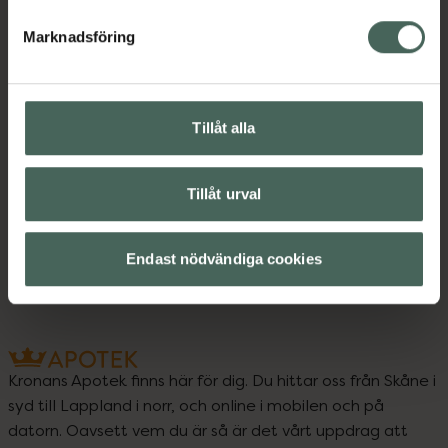
Marknadsföring
Bipacksedel från FASS
Visa
Tillåt alla
Upptäck flera produkter inom
Tillåt urval
Kost och hälsa
Nikotintuggummin
Sluta röka
Endast nödvändiga cookies
Kronans Apotek finns här för dig. Du hittar oss från Skåne i
syd till Lappland i norr, och online i mobilen och på
datorn. Oavsett vem du är så är det vårt uppdrag att