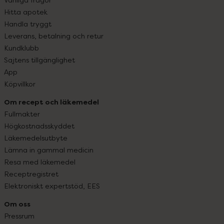
Hitta apotek
Handla tryggt
Leverans, betalning och retur
Kundklubb
Sajtens tillgänglighet
App
Köpvillkor
Om recept och läkemedel
Fullmakter
Högkostnadsskyddet
Läkemedelsutbyte
Lämna in gammal medicin
Resa med läkemedel
Receptregistret
Elektroniskt expertstöd, EES
Om oss
Pressrum