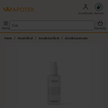
Kundklubb
Recept
Sök
Meny
Varukorg
Hem
Hudvård
Ansiktsvård
Ansiktsserum
Hoppa över Lista
Lista: . Innehåller 4 objekt.