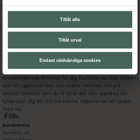
Upptäck flera produkter inom
Tillåt alla
Ansiktsserum
Ansiktsvård
Hudvård
Tillåt urval
Endast nödvändiga cookies
Kronans Apotek finns här för dig. Du hittar oss från Skåne i
syd till Lappland i norr, och online i mobilen och på
datorn. Oavsett vem du är så är det vårt uppdrag att
hjälpa just dig att må lite bättre. Välkommen att prata
med oss.
Kundservice
Kontakta oss
Vanliga frågor