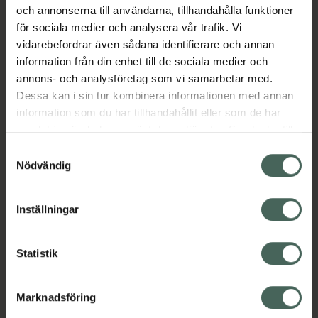
aminosyrakomplexet stimulerar det
och annonserna till användarna, tillhandahålla funktioner
kollagenproduktionen och slätar ut rynkor och
för sociala medier och analysera vår trafik. Vi
fina linjer.Håller huden återfuktad, elastisk och
vidarebefordrar även sådana identifierare och annan
spänstig.Passa alla hudtyper som är i behov
information från din enhet till de sociala medier och
av fukt. PH: 5.3-5.8
annons- och analysföretag som vi samarbetar med.
Dessa kan i sin tur kombinera informationen med annan
Jämförpris
3,38 kr
/
ml
information som du har tillhandahållit eller som de har
EAN:
08436585434169
samlat in när du har använt deras tjänster. Samtycke till
Kategorier:
cookies är frivilligt och du kan när som helst ändra eller
Samtyckesval
återkalla ditt samtycke via webbplatsens
Nödvändig
Ansiktsserum
Ansiktsvård
Hudvård
cookieinställningar. Ett återkallat samtycke påverkar inte
lagligheten av behandling som skett innan återkallelsen.
Inställningar
Innehåll
Visa
Statistik
Instruktioner
Visa
Marknadsföring