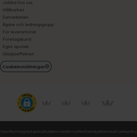
Jobba hos oss
Hållbarhet
Samarbeten
Ägare och ledningsgrupp
För leverantörer
Företagskund
Eget apotek
Glädjeeffekten
Cookieinställningar
Köpvillkor
Integritetspolicy
Klubbens medlemsvillkor
Dataskyddsombud
Cookiepolicy