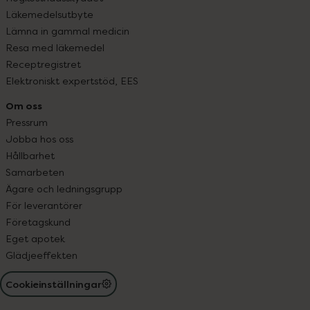
Läkemedelsutbyte
Lämna in gammal medicin
Resa med läkemedel
Receptregistret
Elektroniskt expertstöd, EES
Om oss
Pressrum
Jobba hos oss
Hållbarhet
Samarbeten
Ägare och ledningsgrupp
För leverantörer
Företagskund
Eget apotek
Glädjeeffekten
Cookieinställningar