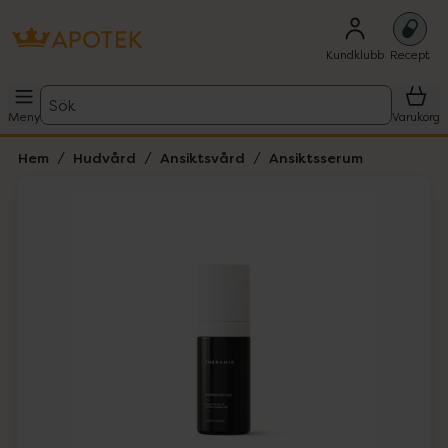
Kundklubb
Recept
Sök
Meny
Varukorg
Hem
Hudvård
Ansiktsvård
Ansiktsserum
Hoppa över Lista
Lista: . Innehåller 3 objekt.