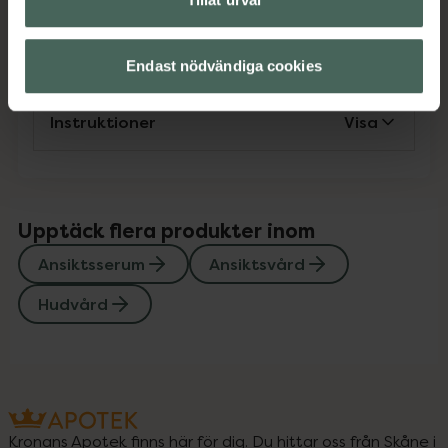
Innehåll
Visa
Endast nödvändiga cookies
Instruktioner
Visa
Upptäck flera produkter inom
Ansiktsserum
Ansiktsvård
Hudvård
Kronans Apotek finns här för dig. Du hittar oss från Skåne i