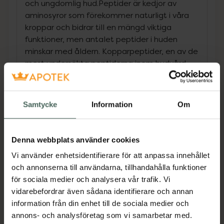
och ungdomlig hud.Peptider är kedjor av
aminosyror som förekommer naturligt i våra
kroppar och bidrar till en mängd viktiga
funktioner, men antalet peptider i huden
minskar med åldern. Kopparpeptider, en av de
mest undersökta peptiderna inom hudvård,
ansvarar för att stimulera kollagensyntesen,
antioxidant och antiinflammatorisk aktivitet
samt påskyndad läkning av hudskador och
Samtycke
Information
Om
hudreparation. Formulan innehåller 3% rena
kopparpeptider, den högsta och renaste
koncentrationen av kopparpeptider på
Denna webbplats använder cookies
marknaden. Den är därför särskilt effektiv för
Vi använder enhetsidentifierare för att anpassa innehållet
att främja kollagen- och elastinproduktion,
och annonserna till användarna, tillhandahålla funktioner
förbättra hudens fasthet och elasticitet och
för sociala medier och analysera vår trafik. Vi
synligt minska tecken på åldrande. Den har
vidarebefordrar även sådana identifierare och annan
också exceptionella antioxidativa egenskaper
information från din enhet till de sociala medier och
som skyddar huden mot fria radikaler och
annons- och analysföretag som vi samarbetar med.
oxidativ stress som orsakar cellskador och för