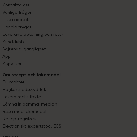
Kontakta oss
Vanliga frågor
Hitta apotek
Handla tryggt
Leverans, betalning och retur
Kundklubb
Sajtens tillgänglighet
App
Köpvillkor
Om recept och läkemedel
Fullmakter
Högkostnadsskyddet
Läkemedelsutbyte
Lämna in gammal medicin
Resa med läkemedel
Receptregistret
Elektroniskt expertstöd, EES
Om oss