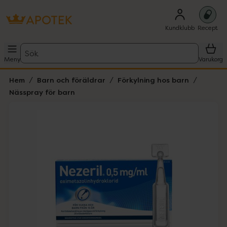
Kundklubb
Recept
Sök
Meny
Varukorg
Hem
Barn och föräldrar
Förkylning hos barn
Nässpray för barn
Hoppa över Lista
Lista: . Innehåller 1 objekt.