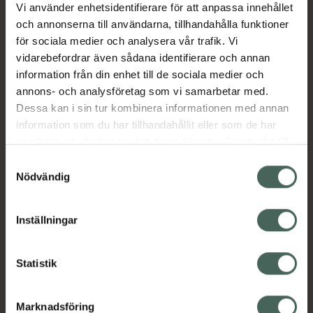
Jämförpris
1550000 kr
/
l
Vi använder enhetsidentifierare för att anpassa innehållet
och annonserna till användarna, tillhandahålla funktioner
EAN:
07046260544031
för sociala medier och analysera vår trafik. Vi
Kategorier:
vidarebefordrar även sådana identifierare och annan
information från din enhet till de sociala medier och
Barn och föräldrar
Förkylning hos barn
annons- och analysföretag som vi samarbetar med.
Förkylning och feber
Nässpray för barn
Dessa kan i sin tur kombinera informationen med annan
Snuva och nästäppa
information som du har tillhandahållit eller som de har
samlat in när du har använt deras tjänster. Samtycke till
cookies är frivilligt och du kan när som helst ändra eller
Innehåll
Visa
Samtyckesval
återkalla ditt samtycke via webbplatsens
Nödvändig
cookieinställningar. Ett återkallat samtycke påverkar inte
Bipacksedel från FASS
Visa
lagligheten av behandling som skett innan återkallelsen.
Inställningar
Statistik
Upptäck flera produkter inom
Barn och föräldrar
Marknadsföring