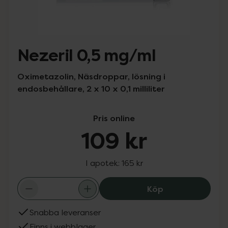
Nezeril 0,5 mg/ml
Oximetazolin, Näsdroppar, lösning i
endosbehållare, 2 x 10 x 0,1 milliliter
Pris online
109 kr
I apotek:
165 kr
Nezeril 
Köp
Snabba leveranser
Finns i webblager