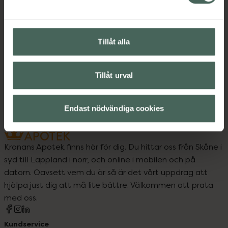
Förkylning hos barn
Förkylning och feber
Tillåt alla
Nässpray för barn
Tillåt urval
Snuva och nästäppa
Endast nödvändiga cookies
Kronans Apotek finns här för dig. Du hittar oss från Skåne i
syd till Lappland i norr, och online i mobilen och på
datorn. Oavsett vem du är så är det vårt uppdrag att
hjälpa just dig att må lite bättre. Välkommen att prata
med oss.
Kundservice