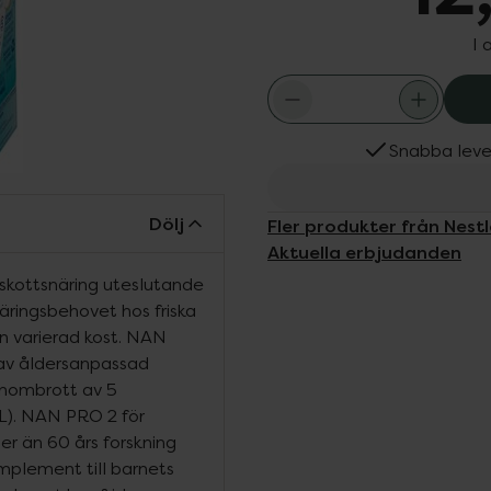
I 
Snabba leve
Dölj
Fler produkter från Nest
Aktuella erbjudanden
skottsnäring uteslutande
äringsbehovet hos friska
n varierad kost. NAN
av åldersanpassad
enombrott av 5
SL). NAN PRO 2 för
r än 60 års forskning
mplement till barnets