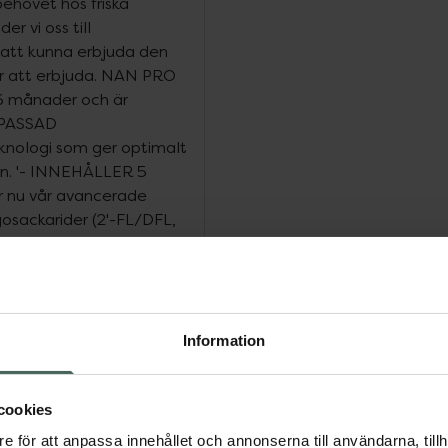
ehovet hos friska
r vi oss till
 att kunna erbjuda den
ar att erbjuda. NAN PRO
 6 månader och är
NPASSAD
nologi som ger optimalt
arn. '- INNEHÅLLER 5
 nu vår avancerade
gosackarider (2'-FL/DFL,
nnehöll en oligosackarid
nsyra - en av Omega 3-
 utvecklas normalt hos
 INNEHÅLLER JÄRN & D-
rn som bidrar till en
Information
tamin D som är
växa och utvecklas
cookies
normala funktion hos
id ett dagligt intag på
e för att anpassa innehållet och annonserna till användarna, tillh