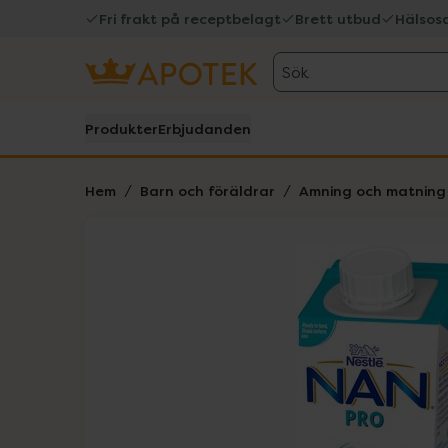
Fri frakt på receptbelagt
Brett utbud
Hälsos
Sök
Produkter
Erbjudanden
Hem
Barn och föräldrar
Amning och matning
Hoppa över Lista
Lista: . Innehåller 1 objekt.