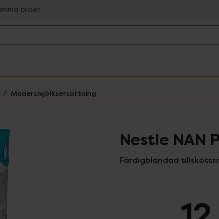
amma priser
Modersmjölksersättning
Nestle NAN P
Färdigblandad tillskotts
12