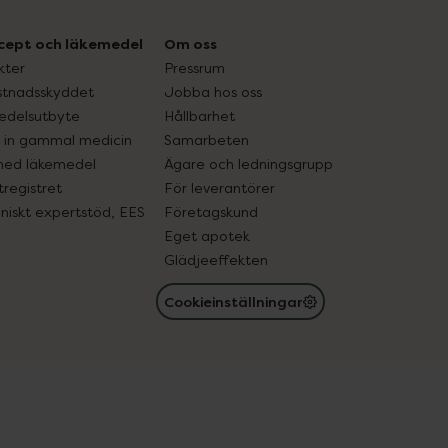
cept och läkemedel
Om oss
kter
Pressrum
tnadsskyddet
Jobba hos oss
edelsutbyte
Hållbarhet
in gammal medicin
Samarbeten
med läkemedel
Ägare och ledningsgrupp
registret
För leverantörer
oniskt expertstöd, EES
Företagskund
Eget apotek
Glädjeeffekten
Cookieinställningar