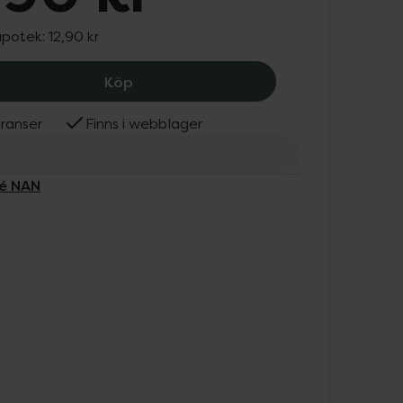
apotek:
12,90 kr
Nestle NAN Pro 2 Drickfärdig, 12.9 kr.
Köp
ranser
Finns i webblager
lé NAN