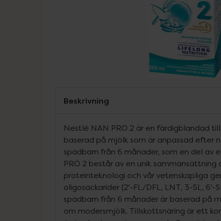
Beskrivning
Nestlé NAN PRO 2 är en färdigblandad till
baserad på mjölk som är anpassad efter n
spädbarn från 6 månader, som en del av e
PRO 2 består av en unik sammansättning 
proteinteknologi och vår vetenskapliga g
oligosackarider (2'-FL/DFL, LNT, 3-SL, 6'-
spädbarn från 6 månader är baserad på me
om modersmjölk. Tillskottsnäring är ett ko