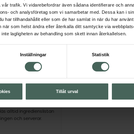
ch balanserad kost och
vår trafik. Vi vidarebefordrar även sådana identifierare och anna
tiativ för att bidra till
nnons- och analysföretag som vi samarbetar med. Dessa kan i sin
ner*** '- Förpackningen
har tillhandahållit eller som de har samlat in när du har använt 
vänds på fabriken där
an när som helst ändra eller återkalla ditt samtycke via webbplats
iv på gårdar över hela
inte lagligheten av behandling som skett innan återkallelsen.
mjölkingredienser***.
ity Produkten är
 NAN PRO 2 finns både
Inställningar
Statistik
a NAN PRO 2 pulver här
rsmjölk är bäst för
gt. Rådfråga BVC innan
 användas som en del av
 2 är inte avsedd som
okies
Tillåt urval
nder 6 månader. Från 6
an mat. Observera att
 alltid ingredienslistan
ingen och serverar.