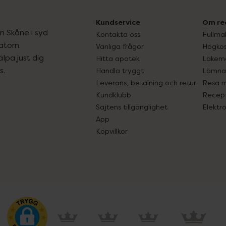
Kundservice
Om re
ån Skåne i syd
Kontakta oss
Fullma
atorn.
Vanliga frågor
Högkos
lpa just dig
Hitta apotek
Läkem
s.
Handla tryggt
Lämna 
Leverans, betalning och retur
Resa 
Kundklubb
Recept
Sajtens tillgänglighet
Elektr
App
Köpvillkor