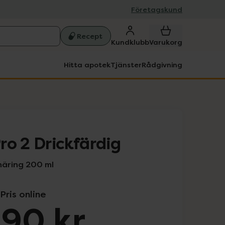
Företagskund
Recept
Kundklubb
Varukorg
Hitta apotek
Tjänster
Rådgivning
ro 2 Drickfärdig
näring 200 ml
Pris online
,90 kr