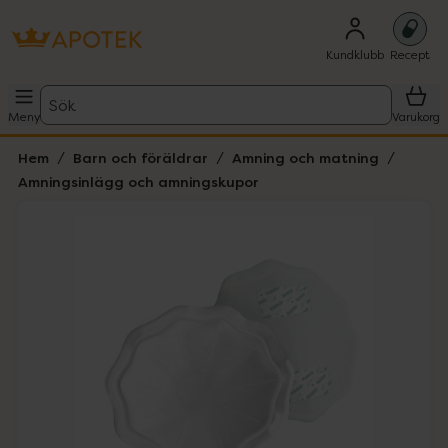
Kundklubb
Recept
Sök
Meny
Varukorg
Hem
Barn och föräldrar
Amning och matning
Amningsinlägg och amningskupor
Hoppa över Lista
Lista: . Innehåller 1 objekt.