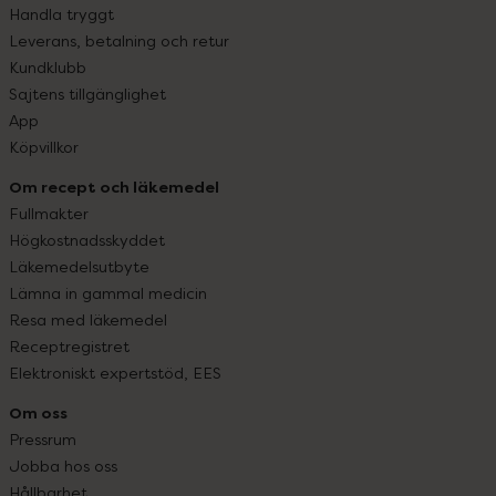
Handla tryggt
Leverans, betalning och retur
Kundklubb
Sajtens tillgänglighet
App
Köpvillkor
Om recept och läkemedel
Fullmakter
Högkostnadsskyddet
Läkemedelsutbyte
Lämna in gammal medicin
Resa med läkemedel
Receptregistret
Elektroniskt expertstöd, EES
Om oss
Pressrum
Jobba hos oss
Hållbarhet