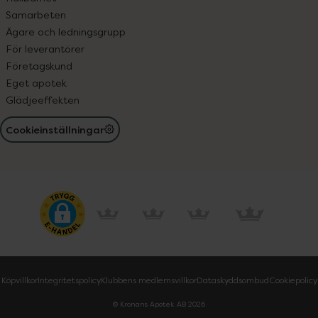
Samarbeten
Ägare och ledningsgrupp
För leverantörer
Företagskund
Eget apotek
Glädjeeffekten
Cookieinställningar
Köpvillkor
Integritetspolicy
Klubbens medlemsvillkor
Dataskyddsombud
Cookiepolicy
© Kronans Apotek AB
2026