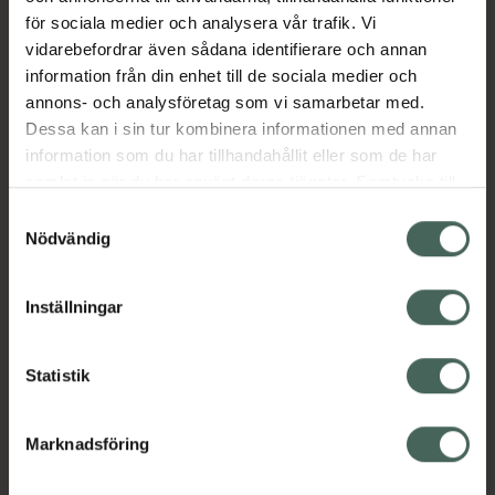
överallt.
för sociala medier och analysera vår trafik. Vi
vidarebefordrar även sådana identifierare och annan
EAN:
05902479674391
information från din enhet till de sociala medier och
Kategorier:
annons- och analysföretag som vi samarbetar med.
Amning och matning
Dessa kan i sin tur kombinera informationen med annan
Amningsinlägg och amningskupor
information som du har tillhandahållit eller som de har
Barn och föräldrar
samlat in när du har använt deras tjänster. Samtycke till
cookies är frivilligt och du kan när som helst ändra eller
Samtyckesval
återkalla ditt samtycke via webbplatsens
Nödvändig
Innehåll
Visa
cookieinställningar. Ett återkallat samtycke påverkar inte
lagligheten av behandling som skett innan återkallelsen.
Inställningar
Instruktioner
Visa
Statistik
Marknadsföring
Upptäck flera produkter inom
Amning och matning