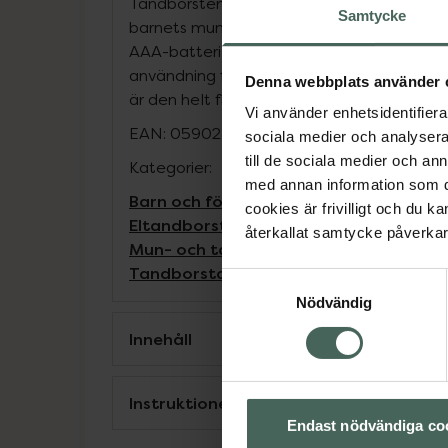
Tandborsten har inbyggd belysning för att 
Samtycke
barnets mun och ha koll på tänder och tand
AAA-batteri och är helt vattentät, klass IP
användning från tre månader och precis s
Denna webbplats använder 
är den helt fri från BPA.
Vi använder enhetsidentifierar
EAN:
05902479671963
sociala medier och analysera 
till de sociala medier och a
Kategorier:
med annan information som du 
Barn och föräldrar
Barntandborstar
Ba
cookies är frivilligt och du k
Eltandborstar
Eltandborstar
Mun och t
återkallat samtycke påverkar 
Mun- och tandvård hos barn
Mun- och 
Tandborstar
Samtyckesval
Nödvändig
Innehåll
Instruktioner
Endast nödvändiga co