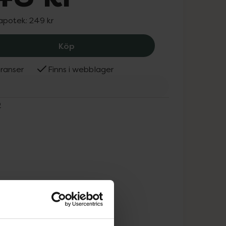
 apotek:
249 kr
NENO Eltandborste Denti Mint, 248 k
Köp
ranser
Finns i webblager
O