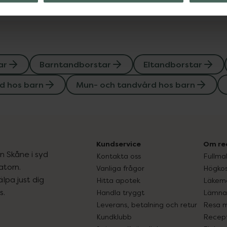
ar
Barntandborstar
Eltandborstar
d hos barn
Mun- och tandvård hos barn
Kundservice
Om re
ån Skåne i syd
Kontakta oss
Fullma
atorn.
Vanliga frågor
Högkos
lpa just dig
Hitta apotek
Läkem
s.
Handla tryggt
Lämna 
Leverans, betalning och retur
Resa 
Kundklubb
Recept