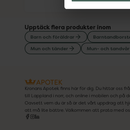
Upptäck flera produkter inom
Barn och föräldrar
Barntandborst
Mun och tänder
Mun- och tandvår
Kronans Apotek finns här för dig. Du hittar oss fr
till Lappland i norr, och online i mobilen och på d
Oavsett vem du är så är det vårt uppdrag att hjä
att må lite bättre. Välkommen att prata med os