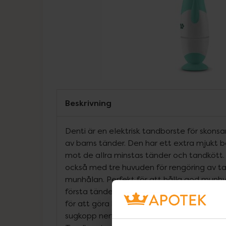
Beskrivning
Denti är en elektrisk tandborste för skons
av barns tänder. Den har ett extra mjukt b
mot de allra minstas tänder och tandköt
också med tre huvuden för rengöring av t
munhålan. Perfekt för att hålla god munh
första tänderna har brutit fram. Denti är 
för att göra borstningen rolig och lekful. D
sugkopp nertill för att kunna ställas upprä