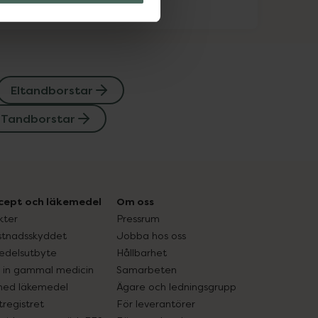
Eltandborstar
Tandborstar
cept och läkemedel
Om oss
kter
Pressrum
tnadsskyddet
Jobba hos oss
edelsutbyte
Hållbarhet
in gammal medicin
Samarbeten
med läkemedel
Ägare och ledningsgrupp
registret
För leverantörer