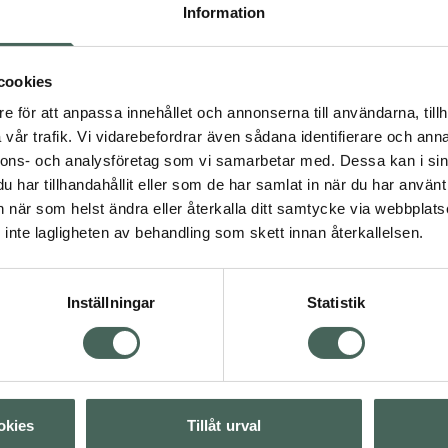
enklare kunna se i
Information
kött. Den drivs av ett
X7. Denti lämpar sig för
om alla Nenos produkter
cookies
e för att anpassa innehållet och annonserna till användarna, tillh
vår trafik. Vi vidarebefordrar även sådana identifierare och anna
nnons- och analysföretag som vi samarbetar med. Dessa kan i sin
har tillhandahållit eller som de har samlat in när du har använt 
rntandborstar
an när som helst ändra eller återkalla ditt samtycke via webbplats
änder
inte lagligheten av behandling som skett innan återkallelsen.
tandvård hos barn
Inställningar
Statistik
Visa
Visa
okies
Tillåt urval