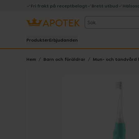
Fri frakt på receptbelagt
Brett utbud
Hälsos
Sök
Produkter
Erbjudanden
Hem
Barn och föräldrar
Mun- och tandvård 
Hoppa över Lista
Lista: . Innehåller 1 objekt.