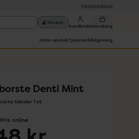
Företagskund
Recept
Kundklubb
Varukorg
Hitta apotek
Tjänster
Rådgivning
orste Denti Mint
barns tänder 1 st
Pris online
48 kr