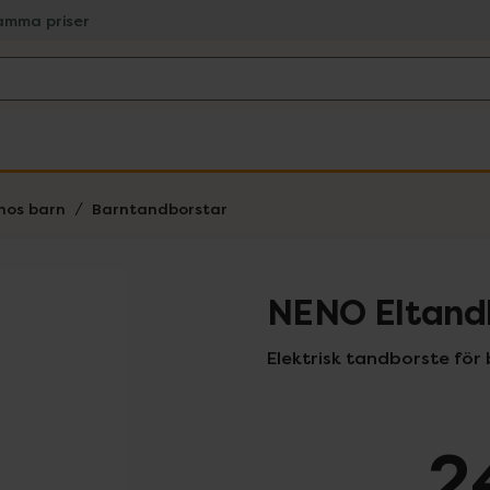
amma priser
hos barn
Barntandborstar
NENO Eltandb
Elektrisk tandborste för 
2