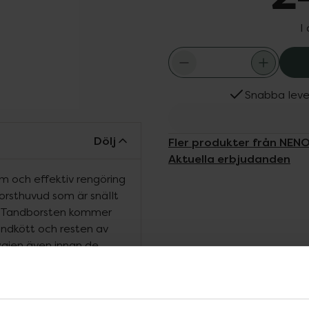
I
Snabba leve
Dölj
Fler produkter från NEN
Aktuella erbjudanden
am och effektiv rengöring
orsthuvud som är snällt
t. Tandborsten kommer
andkött och resten av
ygien även innan de
utformad som en pingvin
en har också en praktisk
tt när den inte används.