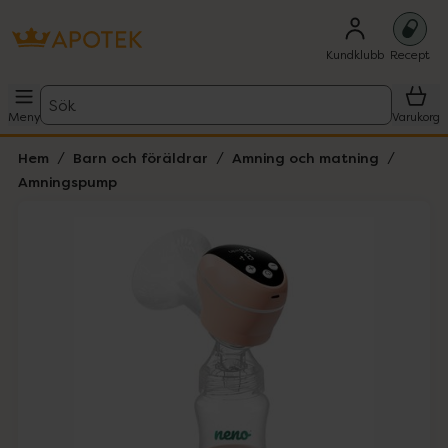
Kundklubb
Recept
Sök
Meny
Varukorg
Hem
Barn och föräldrar
Amning och matning
Amningspump
Hoppa över Lista
Lista: . Innehåller 2 objekt.