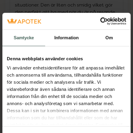
situationer. Den är liten och smidig vilket gör
den perfekt att ha med när du är på resande
fot, på jobbet eller är ute på språng. Batteriet
laddas snabbt och enkelt med medföljande
USB-C-kabel. Fulladdat batteri räcker i upp till
Samtycke
Information
Om
120 minuter. Neno Primo och alla medföljande
delar är tillverkade i högkvalitativa och helt
BPA-fria material vilket gör dem säkra för
Denna webbplats använder cookies
både förälder och barn. Pumpen har en
Vi använder enhetsidentifierare för att anpassa innehållet
lättöverskådlig kontrollpanel och brösttratten
och annonserna till användarna, tillhandahålla funktioner
kommer med en diskret, genomskinlig dekor.
för sociala medier och analysera vår trafik. Vi
Bröstmjölken kan antingen ges direkt ur den
vidarebefordrar även sådana identifierare och annan
medföljande flaskan med napp eller förvaras
information från din enhet till de sociala medier och
kyld för bruk vid senare tillfälle. Den mjuka
annons- och analysföretag som vi samarbetar med.
brösttratten är tillverkad i skonsam silikon som
Dessa kan i sin tur kombinera informationen med annan
är snäll mot huden och greppar bra vilket ger
information som du har tillhandahållit eller som de har
en naturlig och bekväm känsla. Den ger
samlat in när du har använt deras tjänster. Samtycke till
dessutom en minskad tryckkänsla och hjälper
cookies är frivilligt och du kan när som helst ändra eller