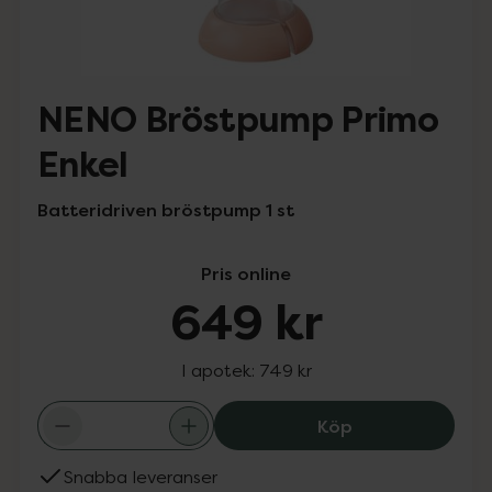
NENO Bröstpump Primo
Enkel
Batteridriven bröstpump 1 st
Pris online
649 kr
I apotek:
749 kr
NENO Bröstpump
Köp
Snabba leveranser