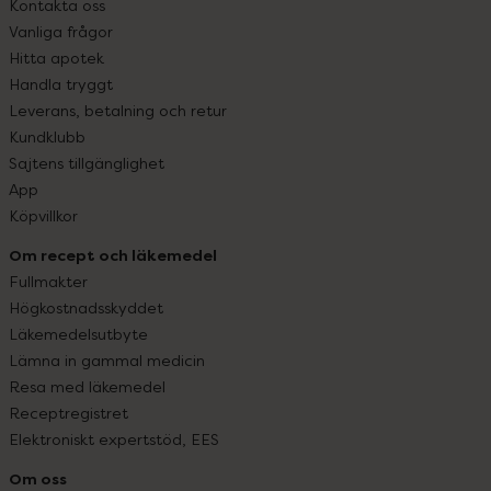
Kontakta oss
Vanliga frågor
Hitta apotek
Handla tryggt
Leverans, betalning och retur
Kundklubb
Sajtens tillgänglighet
App
Köpvillkor
Om recept och läkemedel
Fullmakter
Högkostnadsskyddet
Läkemedelsutbyte
Lämna in gammal medicin
Resa med läkemedel
Receptregistret
Elektroniskt expertstöd, EES
Om oss