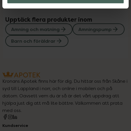
Upptäck flera produkter inom
Amning och matning
Amningspump
Barn och föräldrar
Kronans Apotek finns här för dig. Du hittar oss från Skåne i
syd till Lappland i norr, och online i mobilen och på
datorn. Oavsett vem du är så är det vårt uppdrag att
hjälpa just dig att må lite bättre. Välkommen att prata
med oss.
Kundservice