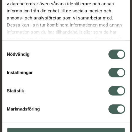
Sverige.
vidarebefordrar även sådana identifierare och annan
information från din enhet till de sociala medier och
Jämförpris
16,63 kr
/
ml
annons- och analysföretag som vi samarbetar med.
EAN:
05021807453955
Dessa kan i sin tur kombinera informationen med annan
Kategorier:
information som du har tillhandahållit eller som de har
samlat in när du har använt deras tjänster. Samtycke till
Ansiktsserum
Ansiktsvård
Hudvård
cookies är frivilligt och du kan när som helst ändra eller
Samtyckesval
återkalla ditt samtycke via webbplatsens
Nödvändig
cookieinställningar. Ett återkallat samtycke påverkar inte
Innehåll
Visa
lagligheten av behandling som skett innan återkallelsen.
Inställningar
Instruktioner
Visa
Statistik
Marknadsföring
Upptäck flera produkter inom
Ansiktsserum
Ansiktsvård