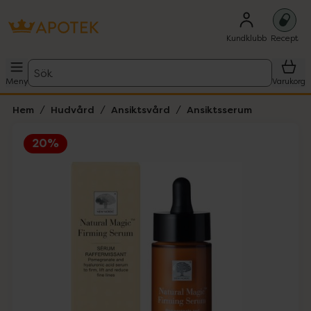
Kundklubb
Recept
Sök
Meny
Varukorg
Hem
Hudvård
Ansiktsvård
Ansiktsserum
20%
Hoppa över Lista
Lista: . Innehåller 1 objekt.