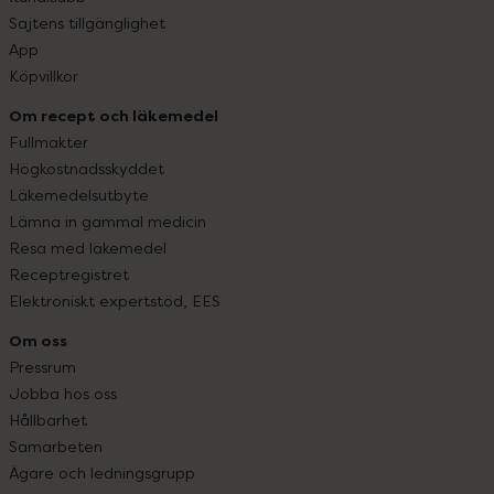
Sajtens tillgänglighet
App
Köpvillkor
Om recept och läkemedel
Fullmakter
Högkostnadsskyddet
Läkemedelsutbyte
Lämna in gammal medicin
Resa med läkemedel
Receptregistret
Elektroniskt expertstöd, EES
Om oss
Pressrum
Jobba hos oss
Hållbarhet
Samarbeten
Ägare och ledningsgrupp