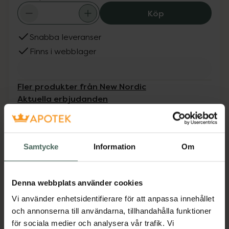
New Nordic Natu
Köp
Snabba leveranser
Finns i webblager
Fler produkter från New Nordic
Aktuella erbjudanden
Beskrivning
Dölj
Samtycke
Information
Om
Natural Magic Firming Serum är ett
örtbaserat serum med innehåll av bland
annat granatäpple och hyaluronsyra. Serumet
Denna webbplats använder cookies
motverkar hudens naturliga ålderstecken,
Vi använder enhetsidentifierare för att anpassa innehållet
reducerar fina linjer, lyfter och stramar upp
och annonserna till användarna, tillhandahålla funktioner
huden. Produkten är vegansk och tillverkas i
för sociala medier och analysera vår trafik. Vi