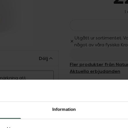
I
Utgått ur sortimentet. Va
något av våra fysiska Kr
Dölj
Fler produkter från Natu
Aktuella erbjudanden
märkning att
 uppfyller
nkelt att använda och
äkerhet. Innehåller 15
Information