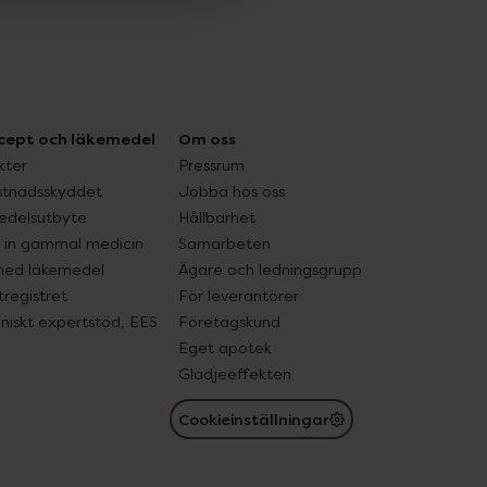
cept och läkemedel
Om oss
kter
Pressrum
tnadsskyddet
Jobba hos oss
edelsutbyte
Hållbarhet
in gammal medicin
Samarbeten
med läkemedel
Ägare och ledningsgrupp
registret
För leverantörer
oniskt expertstöd, EES
Företagskund
Eget apotek
Glädjeeffekten
Cookieinställningar