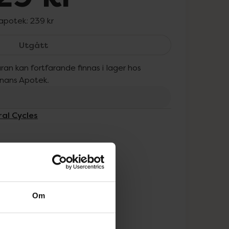
 apotek:
239 kr
Natural Cycles Ägglossningstest, 229 kr.
Utgått
ran kan fortfarande finnas i lager hos
onans Apotek.
ral Cycles
Om