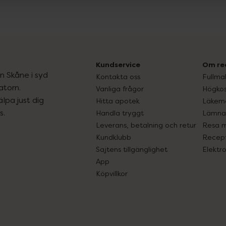
Kundservice
Om re
ån Skåne i syd
Kontakta oss
Fullma
atorn.
Vanliga frågor
Högkos
lpa just dig
Hitta apotek
Läkem
s.
Handla tryggt
Lämna 
Leverans, betalning och retur
Resa 
Kundklubb
Recept
Sajtens tillgänglighet
Elektr
App
Köpvillkor