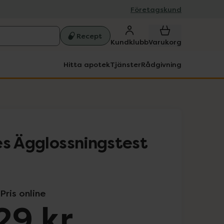
Företagskund
Recept
Kundklubb
Varukorg
Hitta apotek
Tjänster
Rådgivning
es Ägglossningstest
Pris online
29 kr