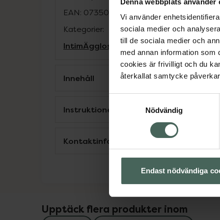
Denna webbplats använder 
EAN:
07350014630032
Vi använder enhetsidentifierar
Kategorier:
sociala medier och analysera 
till de sociala medier och a
Intim
Ägglossningstest
med annan information som du 
cookies är frivilligt och du k
återkallat samtycke påverkar 
Innehåll
Samtyckesval
Instruktioner
Nödvändig
Kontaktinfo tillverkare
Endast nödvändiga co
Upptäck flera produkter inom