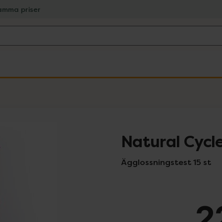
amma priser
Natural Cycl
Ägglossningstest 15 st
2