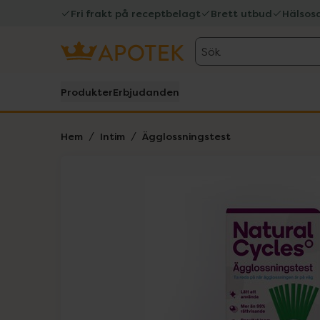
Fri frakt på receptbelagt
Brett utbud
Hälsos
Sök
Produkter
Erbjudanden
Hem
Intim
Ägglossningstest
Hoppa över Lista
Lista: . Innehåller 1 objekt.