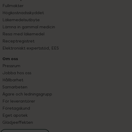
Fullmakter
Högkostnadsskyddet
Läkemedelsutbyte
Lämna in gammal medicin
Resa med läkemedel
Receptregistret
Elektroniskt expertstöd, EES
Om oss
Pressrum
Jobba hos oss
Hållbarhet
Samarbeten
Ägare och ledningsgrupp
För leverantörer
Företagskund
Eget apotek
Glädjeeffekten