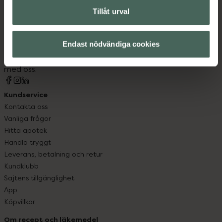
Tillåt urval
Kronans Apotek finns här för dig. Du hittar oss från Skåne i
syd till Lappland i norr, och online i mobilen och på
datorn. Oavsett vem du är så är det vårt uppdrag att
Endast nödvändiga cookies
hjälpa just dig att må lite bättre. Välkommen att prata
med oss.
Kundservice
Kontakta oss
Vanliga frågor
Hitta apotek
Handla tryggt
Leverans, betalning och retur
Kundklubb
Sajtens tillgänglighet
App
Köpvillkor
Om recept och läkemedel