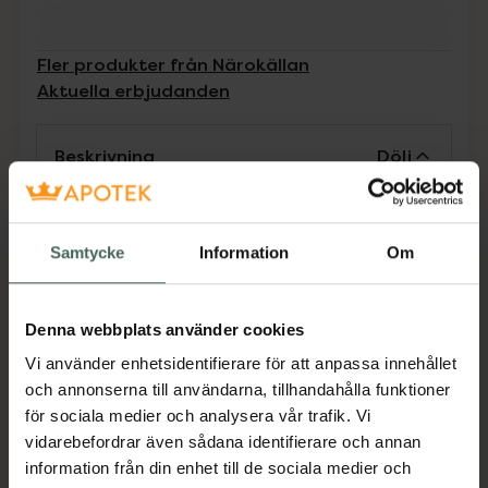
Fler produkter från Närokällan
Aktuella erbjudanden
Beskrivning
Dölj
Här har du ett fantastiskt näringsrikt
juicepulver från vetegräs som skonsamt
Samtycke
Information
Om
torkats. Det blir många, många gånger mer
koncentrerat. Problemet med själva gräset är
att näringen i vetegräset är innesluten i celler
Denna webbplats använder cookies
och vi klarar inte av att smälta den cellulosa
Vi använder enhetsidentifierare för att anpassa innehållet
som cellväggarna består av.
och annonserna till användarna, tillhandahålla funktioner
Jämförpris
1,97 kr
/
g
för sociala medier och analysera vår trafik. Vi
vidarebefordrar även sådana identifierare och annan
EAN:
07350053314689
information från din enhet till de sociala medier och
Kategorier: