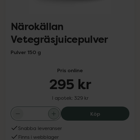
Närokällan
Vetegräsjuicepulver
Pulver 150 g
Pris online
295 kr
I apotek:
329 kr
Närokällan Vete
Köp
Snabba leveranser
Finns i webblager