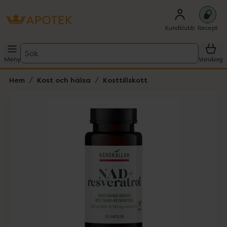
Kundklubb
Recept
Sök
Meny
Varukorg
Hem
Kost och hälsa
Kosttillskott
Hoppa över Lista
Lista: . Innehåller 1 objekt.