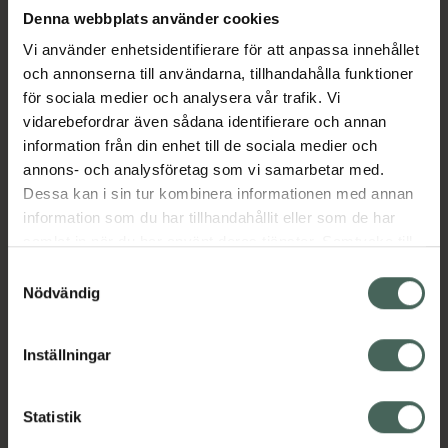
energiproduktion, DNA-reparation och
Denna webbplats använder cookies
genuttryck. Nikotinamid ribosid omvandlas till
Vi använder enhetsidentifierare för att anpassa innehållet
NAD+ i kroppen. Den innehåller även trans-
och annonserna till användarna, tillhandahålla funktioner
resveratrol.
för sociala medier och analysera vår trafik. Vi
vidarebefordrar även sådana identifierare och annan
Nikotinamid Ribosidklorid, vegetabilisk kapsel
information från din enhet till de sociala medier och
(pullulan), trans-resveratrol, fyllnadsmedel
annons- och analysföretag som vi samarbetar med.
(tapiokapulver), leucin.
Dessa kan i sin tur kombinera informationen med annan
Nikotinamid Ribosidklorid 300 mg
information som du har tillhandahållit eller som de har
Trans-resveratrol 100 mg Leucin 10 mg
samlat in när du har använt deras tjänster. Samtycke till
Jämförpris
14,97 kr
/
st
cookies är frivilligt och du kan när som helst ändra eller
Samtyckesval
återkalla ditt samtycke via webbplatsens
EAN:
07350053315310
Nödvändig
cookieinställningar. Ett återkallat samtycke påverkar inte
Kategorier:
lagligheten av behandling som skett innan återkallelsen.
Inställningar
Kost och hälsa
Kosttillskott
Kosttillskott
Statistik
Innehåll
Visa