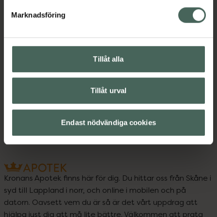
Marknadsföring
Instruktioner
Visa
Tillåt alla
Upptäck flera produkter inom
Tillåt urval
Kost och hälsa
Kosttillskott
Kosttillskott
Endast nödvändiga cookies
Kronans Apotek finns här för dig. Du hittar oss från Skåne i
syd till Lappland i norr, och online i mobilen och på
datorn. Oavsett vem du är så är det vårt uppdrag att
hjälpa just dig att må lite bättre. Välkommen att prata