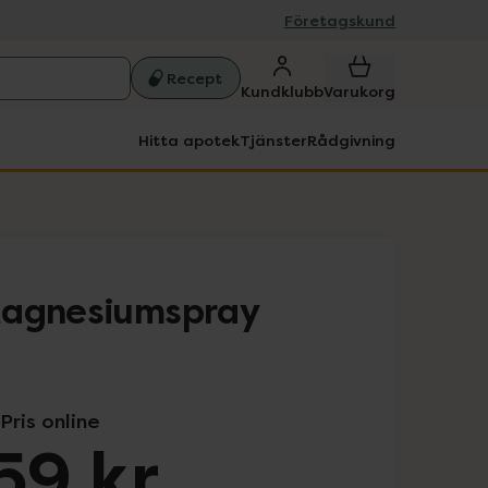
Företagskund
Recept
Kundklubb
Varukorg
Hitta apotek
Tjänster
Rådgivning
Magnesiumspray
Pris online
59 kr