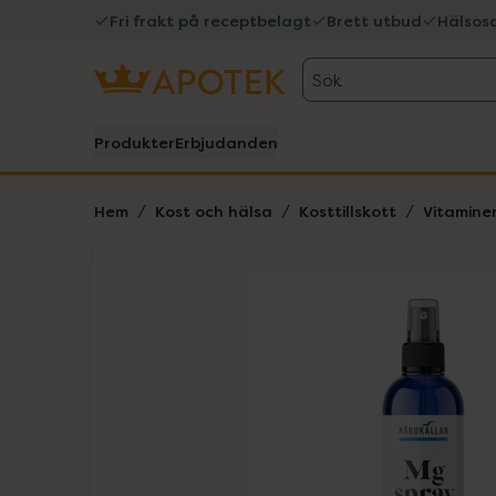
Fri frakt på receptbelagt
Brett utbud
Hälsos
Sök
Produkter
Erbjudanden
Hem
Kost och hälsa
Kosttillskott
Vitamine
Hoppa över Lista
Lista: . Innehåller 1 objekt.