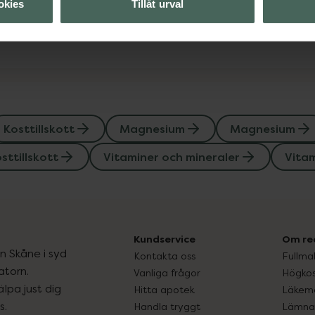
okies
Tillåt urval
Visa
Kosttillskott
Magnesium
Magnesium
sttillskott
Vitaminer och mineraler
Vitam
Kundservice
Om re
ån Skåne i syd
Kontakta oss
Fullma
atorn.
Vanliga frågor
Högkos
lpa just dig
Hitta apotek
Läkem
s.
Handla tryggt
Lämna 