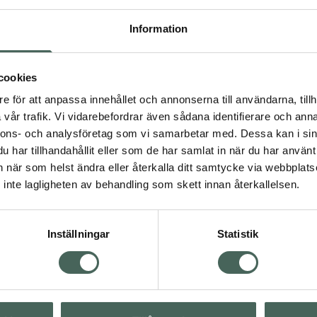
rayfrom för muskler och
Information
cookies
e för att anpassa innehållet och annonserna till användarna, tillh
vår trafik. Vi vidarebefordrar även sådana identifierare och anna
nnons- och analysföretag som vi samarbetar med. Dessa kan i sin
har tillhandahållit eller som de har samlat in när du har använt 
an när som helst ändra eller återkalla ditt samtycke via webbplats
t
Magnesium
Magnesium
inte lagligheten av behandling som skett innan återkallelsen.
tt
neraler
Inställningar
Statistik
Visa