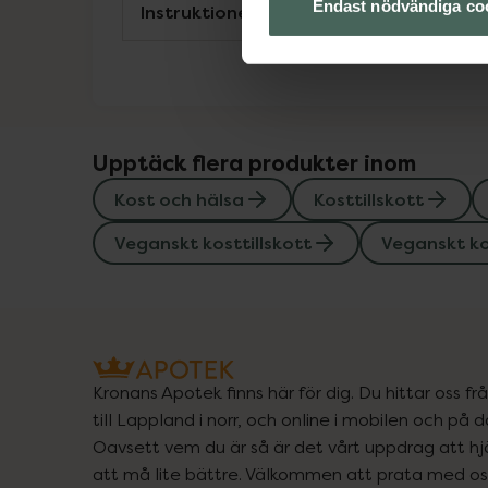
Endast nödvändiga co
Instruktioner
Upptäck flera produkter inom
Kost och hälsa
Kosttillskott
Veganskt kosttillskott
Veganskt ko
Kronans Apotek finns här för dig. Du hittar oss fr
till Lappland i norr, och online i mobilen och på d
Oavsett vem du är så är det vårt uppdrag att hjä
att må lite bättre. Välkommen att prata med os