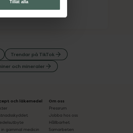
Tillåt alla
Trendar på TikTok
iner och mineraler
cept och läkemedel
Om oss
kter
Pressrum
tnadsskyddet
Jobba hos oss
edelsutbyte
Hållbarhet
in gammal medicin
Samarbeten