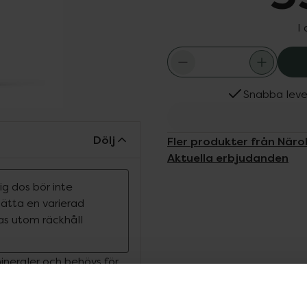
I
Snabba leve
Dölj
Fler produkter från Näro
Aktuella erbjudanden
g dos bör inte
rsätta en varierad
ras utom räckhåll
ineraler och behövs för
er och konstgjord odling
inskat drastiskt jämfört