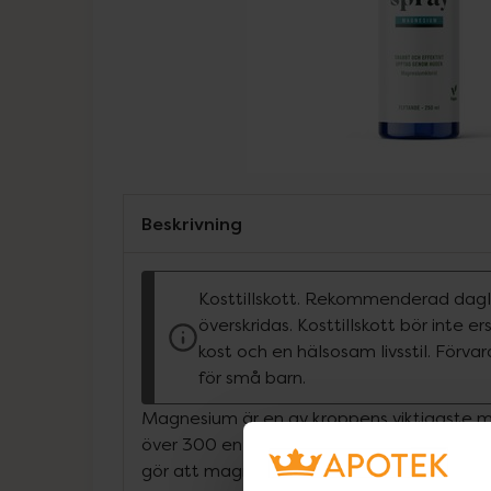
Beskrivning
Kosttillskott. Rekommenderad dagli
överskridas. Kosttillskott bör inte e
kost och en hälsosam livsstil. Förva
för små barn.
Magnesium är en av kroppens viktigaste m
över 300 enzymatiska processer. Miljögift
gör att magnesiuminnehållet i växter har m