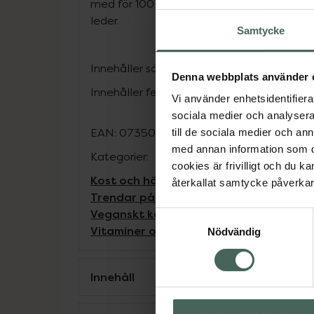
med för 100 år sedan. Denna i flytande sp
leder.
Samtycke
Innehåller sötningsmedel.
Denna webbplats använder 
Innehåller fenylalanin.
Vi använder enhetsidentifierar
sociala medier och analysera 
EAN:
07350053314702
till de sociala medier och a
med annan information som du 
Kategorier:
cookies är frivilligt och du k
Kost och hälsa
Kosttillskott
Kosttillskot
återkallat samtycke påverkar 
Trendar på TikTok
Veganskt kosttillsko
Veganskt kosttillskott
Vitaminer och mi
Samtyckesval
Vitaminer och mineraler
Nödvändig
Innehåll