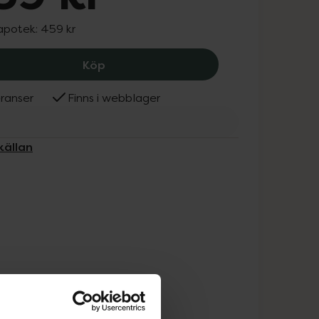
 apotek:
459 kr
Närokällan Magnesiumspray, 359 kr.
Köp
ranser
Finns i webblager
källan