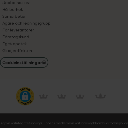
Jobba hos oss
Hållbarhet
Samarbeten
Ägare och ledningsgrupp
För leverantörer
Företagskund
Eget apotek
Glädjeeffekten
Cookieinställningar
Köpvillkor
Integritetspolicy
Klubbens medlemsvillkor
Dataskyddsombud
Cookiepolicy