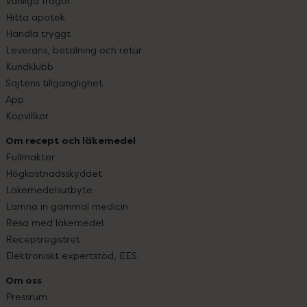
Vanliga frågor
Hitta apotek
Handla tryggt
Leverans, betalning och retur
Kundklubb
Sajtens tillgänglighet
App
Köpvillkor
Om recept och läkemedel
Fullmakter
Högkostnadsskyddet
Läkemedelsutbyte
Lämna in gammal medicin
Resa med läkemedel
Receptregistret
Elektroniskt expertstöd, EES
Om oss
Pressrum