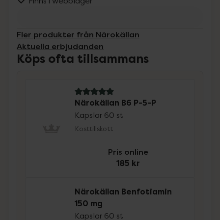
Finns i webblager
Fler produkter från Närokällan
Aktuella erbjudanden
Köps ofta tillsammans
5 av 5 i omdöme
Närokällan B6 P-5-P
Kapslar 60 st
Kosttillskott
Pris online
185 kr
Närokällan Benfotiamin
150 mg
Kapslar 60 st