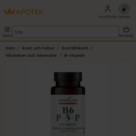
Kundklubb
Recept
Sök
Meny
Varukorg
Hem
Kost och hälsa
Kosttillskott
Vitaminer och mineraler
B-vitamin
Hoppa över Lista
Lista: . Innehåller 1 objekt.