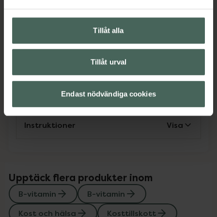
Kosttillskott
Kosttillskott
Vitaminer och mineraler
Vitaminer och mineraler
Tillåt alla
Omdömen
Visa
Tillåt urval
Innehåll
Visa
Endast nödvändiga cookies
Instruktioner
Visa
Upptäck flera produkter inom
B-vitamin
B-vitamin
Kost och hälsa
Kosttillskott