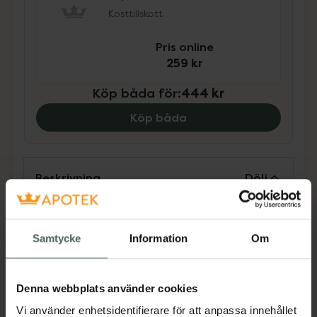
Kosttillskott
Pris online
259 kr
Köp båda för
:
444 kr
Köp båda
Beskrivning
Dölj
Kosttillskott. Rekommenderad
Samtycke
Information
Om
daglig dos bör inte överskridas.
Kosttillskott bör inte ersätta en
varierad kost och en hälsosam
Denna webbplats använder cookies
livsstil. Förvaras utom räckhåll för
Vi använder enhetsidentifierare för att anpassa innehållet
små barn.