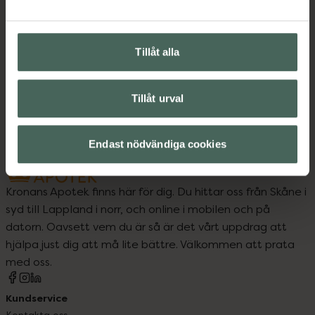
Kost och hälsa
Kosttillskott
Kosttillskott
Tillåt alla
Vitaminer och mineraler
Vitaminer och mineraler
Tillåt urval
Endast nödvändiga cookies
Kronans Apotek finns här för dig. Du hittar oss från Skåne i
syd till Lappland i norr, och online i mobilen och på
datorn. Oavsett vem du är så är det vårt uppdrag att
hjälpa just dig att må lite bättre. Välkommen att prata
med oss.
Kundservice
Kontakta oss