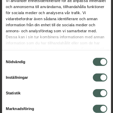
Vi använder enhetsidentifierare för att anpassa innehållet
för stöd i samband med måltid.
och annonserna till användarna, tillhandahålla funktioner
Jämförpris
4,92 kr
/
st
för sociala medier och analysera vår trafik. Vi
EAN:
07350053315532
vidarebefordrar även sådana identifierare och annan
information från din enhet till de sociala medier och
Kategorier:
annons- och analysföretag som vi samarbetar med.
Kost och hälsa
Kosttillskott
Kosttillskott
Dessa kan i sin tur kombinera informationen med annan
Vitaminer och mineraler
information som du har tillhandahållit eller som de har
Vitaminer och mineraler
samlat in när du har använt deras tjänster. Samtycke till
cookies är frivilligt och du kan när som helst ändra eller
Samtyckesval
återkalla ditt samtycke via webbplatsens
Nödvändig
Innehåll
Visa
cookieinställningar. Ett återkallat samtycke påverkar inte
lagligheten av behandling som skett innan återkallelsen.
Inställningar
Instruktioner
Visa
Statistik
Upptäck flera produkter inom
Marknadsföring