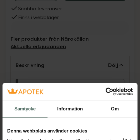
Snabba leveranser
Finns i webblager
Fler produkter från Närokällan
Aktuella erbjudanden
Beskrivning
Dölj
Kosttillskott. Rekommenderad
daglig dos bör inte överskridas.
Kosttillskott bör inte ersätta en
Samtycke
Information
Om
varierad kost och en hälsosam
livsstil. Förvaras utom räckhåll för
små barn.
Denna webbplats använder cookies
Aktivt kol tillsammans med Äppelcidervinäger