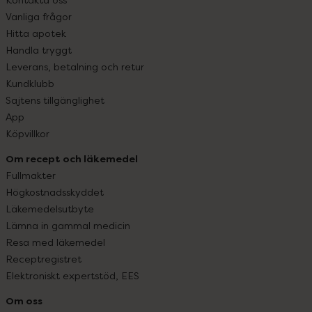
Vanliga frågor
Hitta apotek
Handla tryggt
Leverans, betalning och retur
Kundklubb
Sajtens tillgänglighet
App
Köpvillkor
Om recept och läkemedel
Fullmakter
Högkostnadsskyddet
Läkemedelsutbyte
Lämna in gammal medicin
Resa med läkemedel
Receptregistret
Elektroniskt expertstöd, EES
Om oss