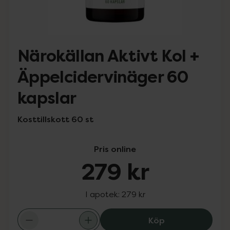
Närokällan Aktivt Kol +
Äppelcidervinäger 60
kapslar
Kosttillskott 60 st
Pris online
279 kr
I apotek:
279 kr
Närokällan Akti
Köp