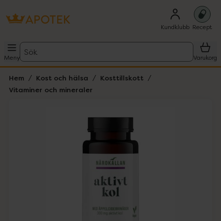
Kundklubb
Recept
Sök
Meny
Varukorg
Hem
Kost och hälsa
Kosttillskott
Vitaminer och mineraler
Hoppa över Lista
Lista: . Innehåller 1 objekt.