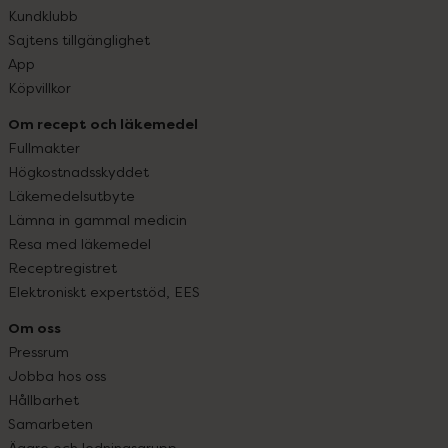
Kundklubb
Sajtens tillgänglighet
App
Köpvillkor
Om recept och läkemedel
Fullmakter
Högkostnadsskyddet
Läkemedelsutbyte
Lämna in gammal medicin
Resa med läkemedel
Receptregistret
Elektroniskt expertstöd, EES
Om oss
Pressrum
Jobba hos oss
Hållbarhet
Samarbeten
Ägare och ledningsgrupp