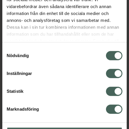
EAN:
00767332811161
vidarebefordrar även sådana identifierare och annan
Kategorier:
information från din enhet till de sociala medier och
annons- och analysföretag som vi samarbetar med.
Ansiktskräm
Ansiktsvård
Dagkräm
Dessa kan i sin tur kombinera informationen med annan
Dagkräm med SPF
Hudvård
information som du har tillhandahållit eller som de har
Premium hudvård
samlat in när du har använt deras tjänster. Samtycke till
cookies är frivilligt och du kan när som helst ändra eller
Samtyckesval
Innehåll
Visa
återkalla ditt samtycke via webbplatsens
Nödvändig
cookieinställningar. Ett återkallat samtycke påverkar inte
lagligheten av behandling som skett innan återkallelsen.
Instruktioner
Visa
Inställningar
Statistik
Upptäck flera produkter inom
Marknadsföring
Ansiktskräm
Ansiktsvård
Dagkräm
Dagkräm med SPF