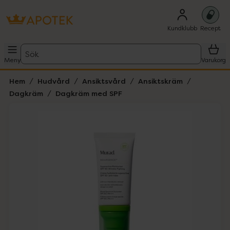
Kundklubb
Recept
Sök
Meny
Varukorg
Hem
Hudvård
Ansiktsvård
Ansiktskräm
Dagkräm
Dagkräm med SPF
Hoppa över Lista
Lista: . Innehåller 4 objekt.